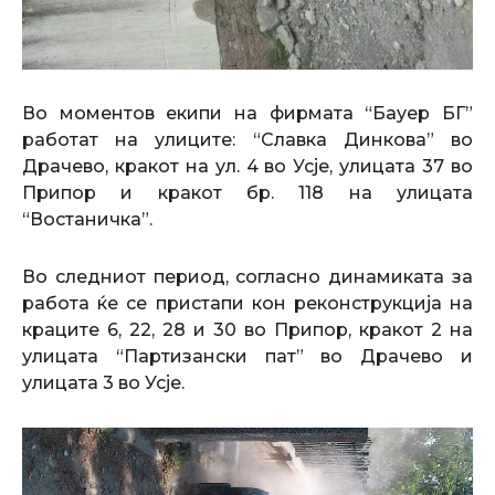
Во моментов екипи на фирмата “Бауер БГ”
работат на улиците: “Славка Динкова” во
Драчево, кракот на ул. 4 во Усје, улицата 37 во
Припор и кракот бр. 118 на улицата
“Востаничка”.
Во следниот период, согласно динамиката за
работа ќе се пристапи кон реконструкција на
краците 6, 22, 28 и 30 во Припор, кракот 2 на
улицата “Партизански пат” во Драчево и
улицата 3 во Усје.