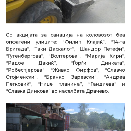
Со акцијата за санација на коловозот беа
опфатени улиците: “Филип Клајиќ”, “14-та
Бригада”, “Таки Даскалот”, “Шандор Петефи”,
“Гутенбергова”, “Волтерова”, “Марија Кири”,
“Радое Дакиќ”, “Ѓорѓи Динката”,
“Робеспјерова”, “Живко Фирфов”, “Славчо
Стојменски”, “Бранко Заревски”, “Андреа
Петковиќ”, “Ниџе планина”, “Гандиева” и
“Славка Динкова” во населбата Драчево.