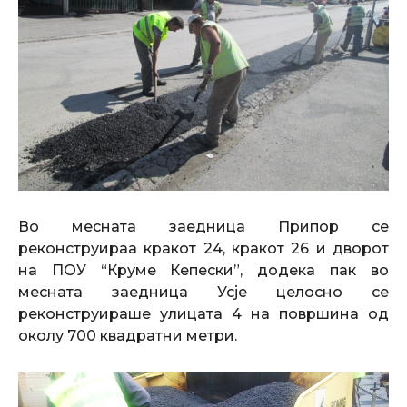
Во месната заедница Припор се
реконструираа кракот 24, кракот 26 и дворот
на ПОУ “Круме Кепески”, додека пак во
месната заедница Усје целосно се
реконструираше улицата 4 на површина од
околу 700 квадратни метри.