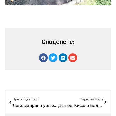
Споделете:
Prev
Next
Претходна Вест
Наредна Вест
Легализирани уште 42 дивоградби неделава во Кисела Вода
Дел од Кисела Вода без струја