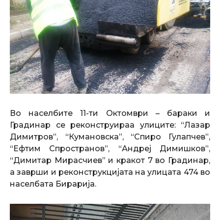
Во населбите 11-ти Октомври – бараки и
Градинар се реконструираа улиците: “Лазар
Димитров”, “Кумановска”, “Спиро Гулапчев”,
“Ефтим Спространов”, “Андреј Димишков”,
“Димитар Мирасчиев” и кракот 7 во Градинар,
а заврши и реконструкцијата на улицата 474 во
населбата Бирарија.