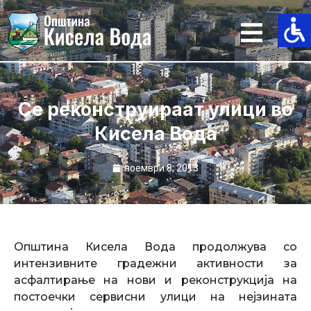
Skip
to
content
Се реконструираат улици во
Кисела Вода
ноември 8, 2013
Општина Кисела Вода продолжува со
интензивните градежни активности за
асфалтирање на нови и реконструкција на
постоечки сервисни улици на нејзината