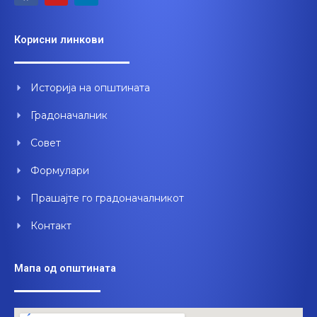
a
o
i
c
u
n
e
t
k
Корисни линкови
b
u
e
o
b
d
o
e
i
Историја на општината
k
n
Градоначалник
Совет
Формулари
Прашајте го градоначалникот
Контакт
Мапа од општината