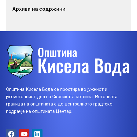
Архива на содржини
Општина Кисела Вода се простира во јужниот и
југоисточниот дел на Скопската котлина. Источната
граница на општината е до централното градтско
подрачје на општината Центар.
F
Y
L