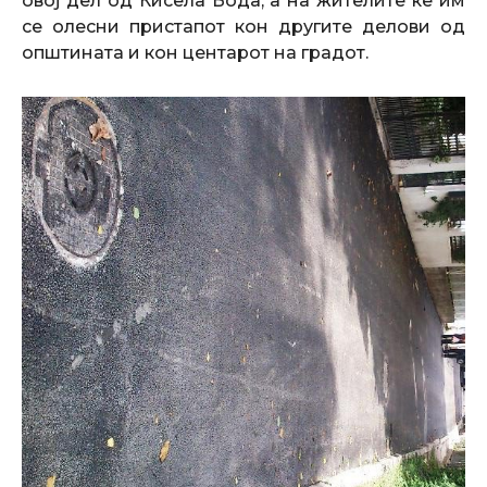
овој дел од Кисела Вода, а на жителите ќе им
се олесни пристапот кон другите делови од
општината и кон центарот на градот.