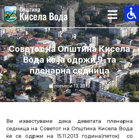
Skip
to
content
Советот на Општина Кисела
Вода ќе ја одржи 9-та
пленарна седница
ноември 13, 2013
Ве известуваме дека деветата пленарна
седница на Советот на Општина Кисела Вода
ќе се одржи на 15.11.2013 година(петок) со