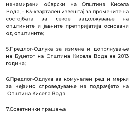
ненамирени обврски на Општина Кисела
Вода, – К3-квартален извештај за промените на
состојбата за секое задолжување на
општините и јавните претпријатија основани
од општините;
5.Предлог-Одлука за измена и дополнување
на Буџетот на Општина Кисела Вода за 2013
година;
6.Предлог-Одлука за комунален ред и мерки
за нејзино спроведување на подрачјето на
Општина Кисела Вода;
7.Советнички прашања