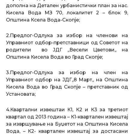
дополна на Детален урбанистички план за нас.
Кисела Вода МЗ 70, локалитет 2 – блок 9,
Општина Ксела Вода-Скопје;
2.Предлог-Одлука за избор на членови на
Управниот одбор-претставници од Советот на
родители во ЈДГ ,,Весели Цветови,, на
Општина Кисела Вода во Град Скопје;
3.Предлог-Одлука за избор на член на
Управниот одбор на ЈДГ,,8 Март,, на Општина
Кисела Вода во Град Скопје – претставник од
Установата;
4.Квартални извештаи К1, К2 и К3 за третиот
квартал од 2013 година – К1-квартален извештај
за извршување на Буџетот на Општина Кисела
Вода, – К2- квартален извештај за достасани