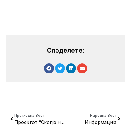
Споделете:
Prev
Next
Претходна Вест
Наредна Вест
Проектот “Скопје низ детските очи” завршува утре
Информација