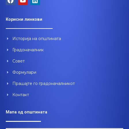
a
o
i
c
u
n
e
t
k
Корисни линкови
b
u
e
o
b
d
o
e
i
Историја на општината
k
n
Градоначалник
Совет
Формулари
Прашајте го градоначалникот
Контакт
Мапа од општината