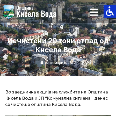
Skip
to
content
Исчистени 20 тони отпад од
Кисела Вода
септември 6, 2022
Во заедничка акција на службите на Општина
Кисела Вода и ЈП “Комунална хигиена”, денес
се чистеше општина Кисела Вода.