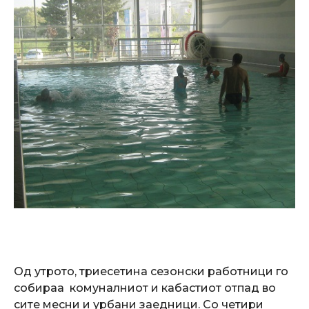
Од утрото, триесетина сезонски работници го
собираа комуналниот и кабастиот отпад во
сите месни и урбани заедници. Со четири