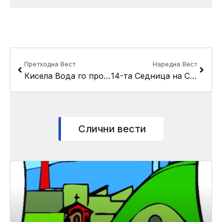
Prev
Next
Претходна Вест
Наредна Вест
Кисела Вода го продолжи рокот за аплицирање за субвенција за сметките за струја
14-та Седница на Советот на Општина Кисела Вода
Слични вести