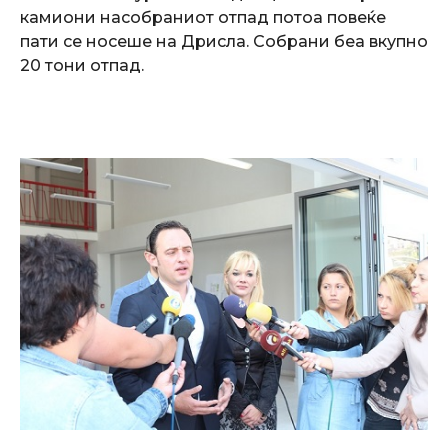
камиони насобраниот отпад потоа повеќе
пати се носеше на Дрисла. Собрани беа вкупно
20 тони отпад.