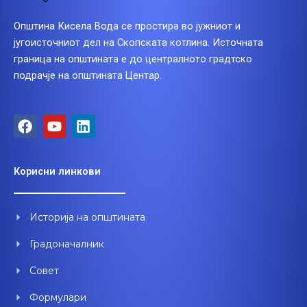
Општина Кисела Вода се простира во јужниот и
југоисточниот дел на Скопската котлина. Источната
граница на општината е до централното градтско
подрачје на општината Центар.
F
Y
L
a
o
i
c
u
n
e
t
k
Корисни линкови
b
u
e
o
b
d
o
e
i
Историја на општината
k
n
Градоначалник
Совет
Формулари