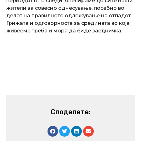
периодот што следи. Апелираме до сите наши
жители за совесно однесување, посебно во
делот на правилното одложување на отпадот.
Грижата и одговорноста за средината во која
живееме треба и мора да биде заедничка.
Споделете: