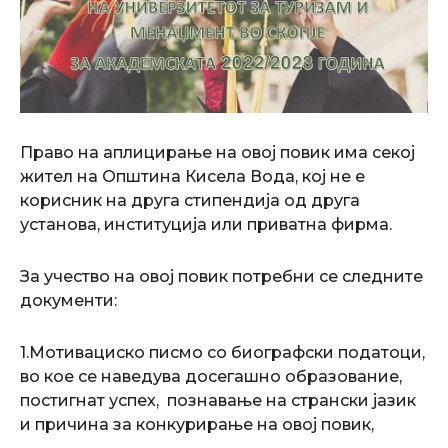
Право на аплицирање на овој повик има секој
жител на Општина Кисела Вода, кој не е
корисник на друга стипендија од друга
установа, институција или приватна фирма.
За учество на овој повик потребни се следните
документи:
1.Мотивациско писмо со биографски податоци,
во кое се наведува досегашно образование,
постигнат успех, познавање на странски јазик
и причина за конкурирање на овој повик,