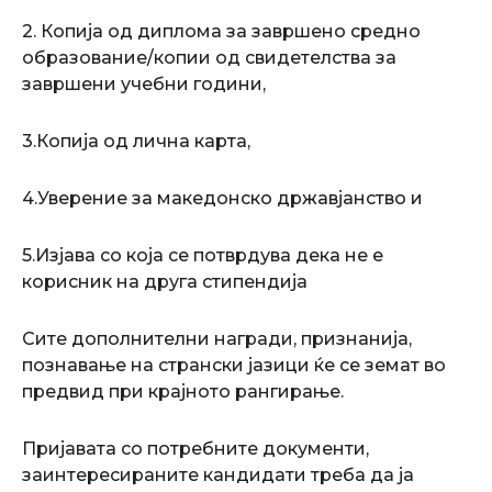
2. Копија од диплома за завршено средно
образование/копии од свидетелства за
завршени учебни години,
3.Копија од лична карта,
4.Уверение за македонско државјанство и
5.Изјава со која се потврдува дека не е
корисник на друга стипендија
Сите дополнителни награди, признанија,
познавање на странски јазици ќе се земат во
предвид при крајното рангирање.
Пријавата со потребните документи,
заинтересираните кандидати треба да ја