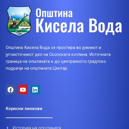
Општина Кисела Вода се простира во јужниот и
југоисточниот дел на Скопската котлина. Источната
граница на општината е до централното градтско
подрачје на општината Центар.
F
Y
L
a
o
i
c
u
n
e
t
k
Корисни линкови
b
u
e
o
b
d
o
e
i
Историја на општината