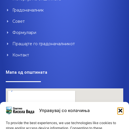
k
n
Градоначалник
Совет
Формулари
Прашајте го градоначалникот
Контакт
Мапа од општината
Управувај со колачиња
To provide the best experiences, we use technologies like cookies to
store and/or access device information. Consenting to these