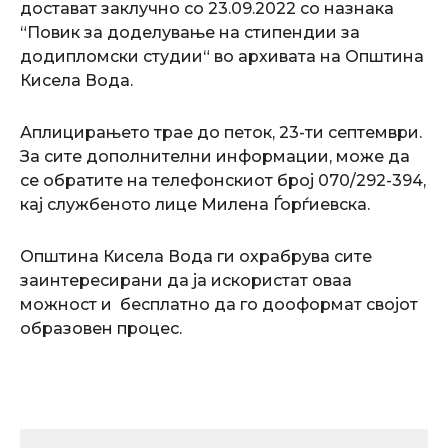
достават заклучно со 23.09.2022 со назнака
“Повик за доделување на стипендии за
додипломски студии“ во архивата на Општина
Кисела Вода.
Аплицирањето трае до петок, 23-ти септември.
За сите дополнителни информации, може да
се обратите на телефонскиот број 070/292-394,
кај службеното лице Милена Ѓорѓиевска.
Општина Кисела Вода ги охрабрува сите
заинтересирани да ја искористат оваа
можност и бесплатно да го дооформат својот
образовен процес.