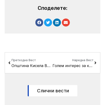
Споделете:
Prev
Next
Претходна Вест
Наредна Вест
Општина Кисела Вода ќе го собира кабастиот отпад од домаќинствата
Голем интерес за конкурсот за ДУП-от во Расадник, во Англија, Иран, Украина..
Слични вести