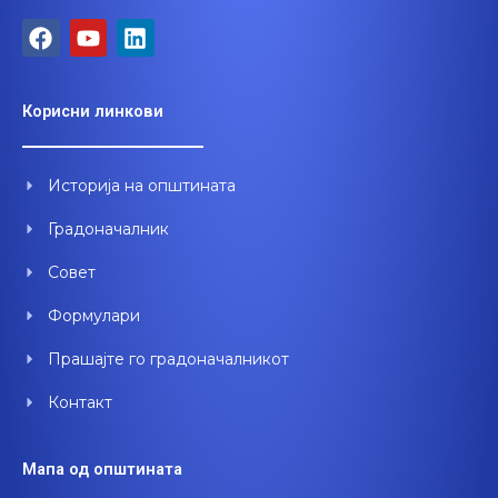
F
Y
L
a
o
i
c
u
n
e
t
k
Корисни линкови
b
u
e
o
b
d
o
e
i
Историја на општината
k
n
Градоначалник
Совет
Формулари
Прашајте го градоначалникот
Контакт
Мапа од општината