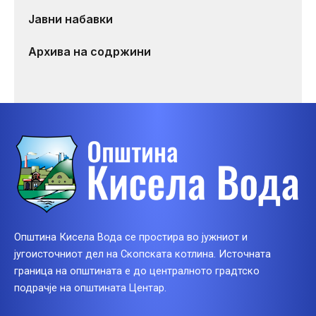
Јавни набавки
Архива на содржини
Општина Кисела Вода се простира во јужниот и
југоисточниот дел на Скопската котлина. Источната
граница на општината е до централното градтско
подрачје на општината Центар.