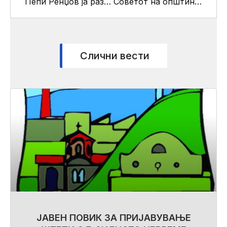
Пепи Ренџов ја разигра публиката во паркот “Македонија”
Советот на општина Кисела Вода ќе ја одржи 5 -та пленарна седница
Слични вести
ЈАВЕН ПОВИК ЗА ПРИЈАВУВАЊЕ