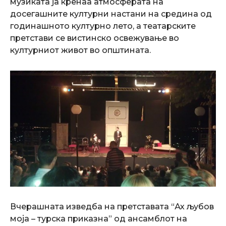
музиката ја кренаа атмосферата на
досегашните културни настани на средина од
годинашното културно лето, а театарските
претстави се вистинско освежување во
културниот живот во општината.
Вчерашната изведба на претставата “Ах љубов
моја – турска приказна” од ансамблот на