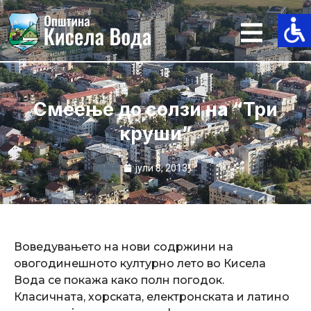
Skip
to
content
Смеење до солзи на “Три
круши”
јули 8, 2013
Воведувањето на нови содржини на
овогодинешното културно лето во Кисела
Вода се покажа како полн погодок.
Класичната, хорската, електронската и латино