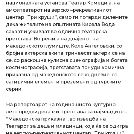
националната установа Театар Комедија, на
амфитеатарот на верско –рекреативниот
центар “Три круши”, само ги потврди дилемите
дека жителите на општината Кисела Вода
сакаат и уживаат во одлична театарска
претстава. Во режија на доајенот на
македонското глумиште, Коле Ангеловски, со
бројна актерска екипа, тринаесет актери се на
се, со раскошна кулисна сценографија и богата
костимографија, претставата понуди комична
приказна од македонското секојдневие, со
сатирични елементи преземени од турските
серии.
На репертоарот на годинашното културно
лето предвидена е и претстава за најмладите –
“Македонска приказна”, во изведба на
Театарот за деца и младинци, која ќе се одигра
на верско-рекреативниот центар “Три круши”