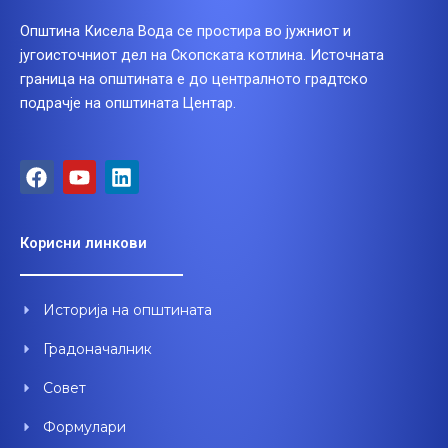
Општина Кисела Вода се простира во јужниот и
југоисточниот дел на Скопската котлина. Источната
граница на општината е до централното градтско
подрачје на општината Центар.
F
Y
L
a
o
i
c
u
n
e
t
k
Корисни линкови
b
u
e
o
b
d
o
e
i
Историја на општината
k
n
Градоначалник
Совет
Формулари