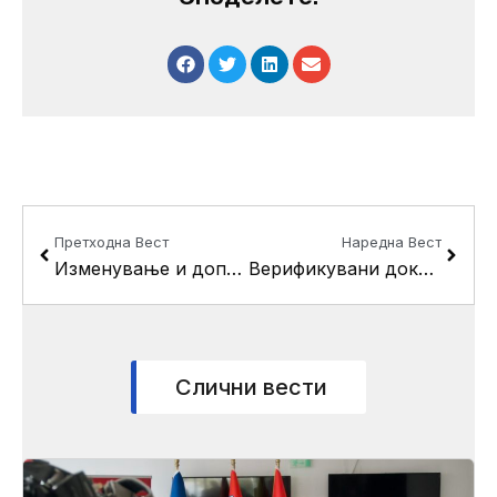
Prev
Next
Претходна Вест
Наредна Вест
Изменување и дополнување за дел од населба “Драчево” МЗ 71, урбан блок 8 – Г.П. 8.9
Верификувани документи од Советот
Слични вести