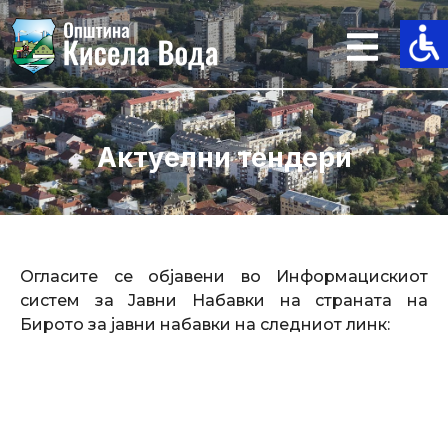
Skip
to
content
Актуелни тендери
Огласите се објавени во Информацискиот
систем за Јавни Набавки на страната на
Бирото за јавни набавки на следниот линк: