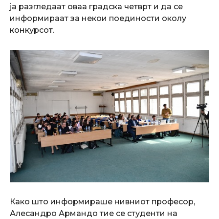
ја разгледаат оваа градска четврт и да се
информираат за некои поединости околу
конкурсот.
Како што информираше нивниот професор,
Алесандро Армандо тие се студенти на