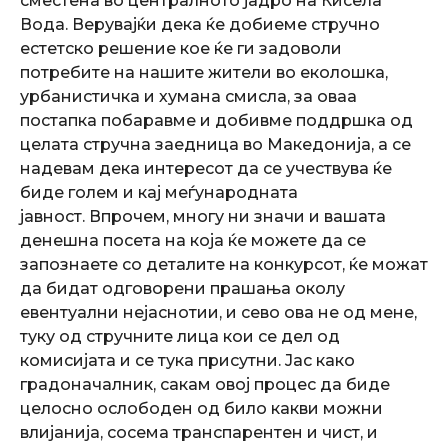
сместена во централното јадро на Кисела
Вода. Верувајќи дека ќе добиеме стручно
естетско решение кое ќе ги задоволи
потребите на нашите жители во еколошка,
урбанистичка и хумана смисла, за оваа
постапка побаравме и добивме поддршка од
целата стручна заедница во Македонија, а се
надевам дека интересот да се учествува ќе
биде голем и кај меѓународната
јавност. Впрочем, многу ни значи и вашата
денешна посета на која ќе можете да се
запознаете со деталите на конкурсот, ќе можат
да бидат одговорени прашања околу
евентуални нејаснотии, и сево ова не од мене,
туку од стручните лица кои се дел од
комисијата и се тука присутни. Јас како
градоначалник, сакам овој процес да биде
целосно ослободен од било какви можни
влијанија, сосема транспарентен и чист, и