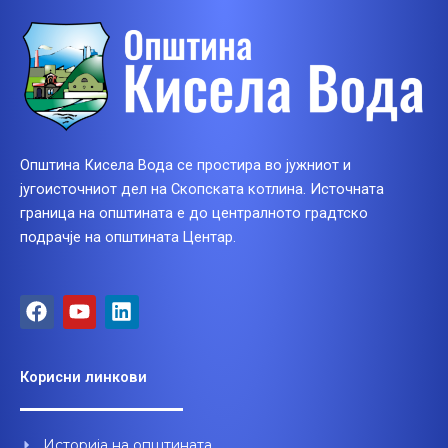
Општина Кисела Вода се простира во јужниот и
југоисточниот дел на Скопската котлина. Источната
граница на општината е до централното градтско
подрачје на општината Центар.
F
Y
L
a
o
i
c
u
n
e
t
k
Корисни линкови
b
u
e
o
b
d
o
e
i
Историја на општината