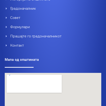
k
n
Градоначалник
Совет
Формулари
Прашајте го градоначалникот
Контакт
Мапа од општината