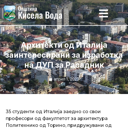
Skip
to
content
Архитекти од Италија
заинтересирани за изработка
на ДУП за Расадник
април 1, 2023
35 студенти од Италија заедно со свои
професори од факултетот за архитектура
Политехнико од Торино, придружувани од