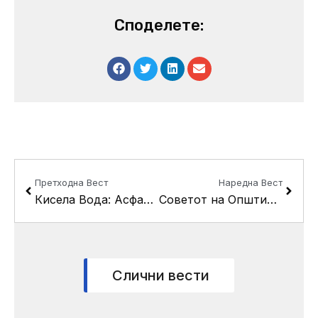
Споделете:
Prev
Next
Претходна Вест
Наредна Вест
Кисела Вода: Асфалтирање и партерно уредување на ул. “Козјак”
Советот на Општина Кисела Вода ќе ја одржи дваесет и втората пленарна седница
Слични вести