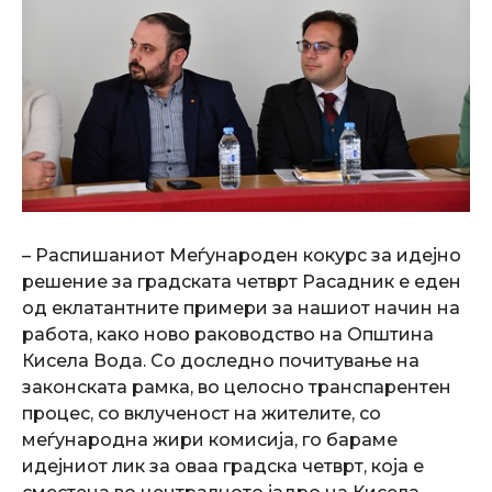
– Распишаниот Меѓународен кокурс за идејно
решение за градската четврт Расадник е еден
од еклатантните примери за нашиот начин на
работа, како ново раководство на Општина
Кисела Вода. Со доследно почитување на
законската рамка, во целосно транспарентен
процес, со вклученост на жителите, со
меѓународна жири комисија, го бараме
идејниот лик за оваа градска четврт, која е