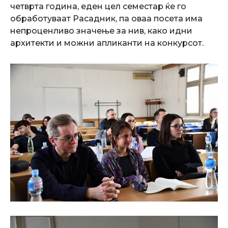
четврта година, еден цел семестар ќе го
обработуваат Расадник, па оваа посета има
непроценливо значење за нив, како идни
архитекти и можни апликанти на конкурсот.