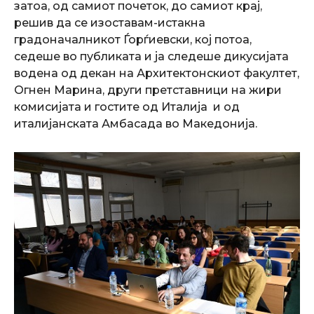
затоа, од самиот почеток, до самиот крај,
решив да се изоставам-истакна
градоначалникот Ѓорѓиевски, кој потоа,
седеше во публиката и ја следеше дикусијата
водена од декан на Архитектонскиот факултет,
Огнен Марина, други претставници на жири
комисијата и гостите од Италија и од
италијанската Амбасада во Македонија.