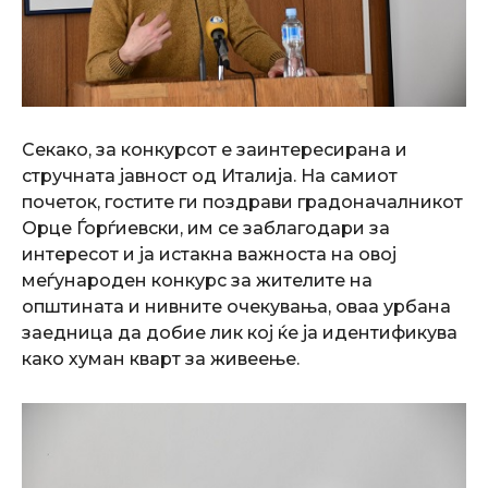
Секако, за конкурсот е заинтересирана и
стручната јавност од Италија. На самиот
почеток, гостите ги поздрави градоначалникот
Орце Ѓорѓиевски, им се заблагодари за
интересот и ја истакна важноста на овој
меѓународен конкурс за жителите на
општината и нивните очекувања, оваа урбана
заедница да добие лик кој ќе ја идентификува
како хуман кварт за живеење.