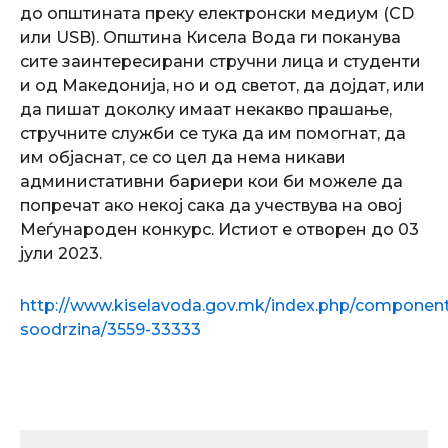
до општината преку електронски медиум (CD
или USB). Општина Кисела Вода ги поканува
сите заинтересирани стручни лица и студенти
и од Македонија, но и од светот, да дојдат, или
да пишат доколку имаат некакво прашање,
стручните служби се тука да им помогнат, да
им објаснат, се со цел да нема никави
администативни бариери кои би можеле да
попречат ако некој сака да учествува на овој
Меѓународен конкурс. Истиот е отворен до 03
јули 2023.
http://www.kiselavoda.gov.mk/index.php/component/
soodrzina/3559-33333