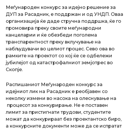
Меѓународен конкурс за идејно решение за
ДУП за Расадник, е поддржан и од УНДП. Оваа
организација ќе даде стручна поддршка, ќе го
промовира преку своите меѓународни
канцеларии и ќе обезбеди поголема
транспарентност преку вклучување на
набљудувачи во целиот процес. Сево ова во
рамките на проектот со кој ќе се одбележи
јубилејот од катастрофалниот земјотрес во
Скопје.
Распишаниот Меѓународен конкурс за
идејниот лик на Расадник e реобјавeн со
неколку измени во насока на олеснување на
процесот за конкурирање. Не е поставен
лимит за пристигнати трудови, студентите
можат да конкурираат без проектантско биро,
а конкурсните документи може да се испратат