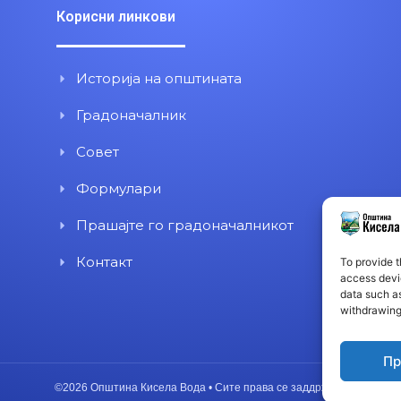
Корисни линкови
Историја на општината
Градоначалник
Совет
Формулари
Прашајте го градоначалникот
Контакт
To provide t
access devic
data such as
withdrawing
Пр
©2026 Општина Кисела Вода • Сите права се заддржани