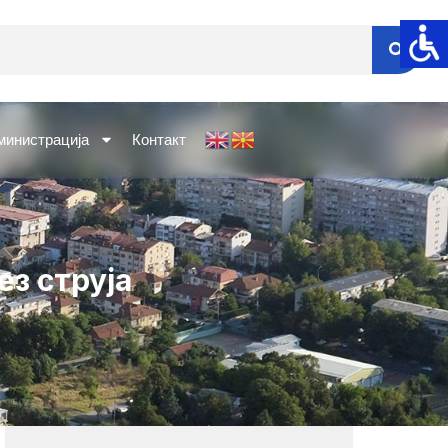
министрација
Контакт
ез струја