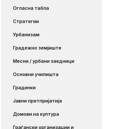
Огласна табла
Стратегии
Урбанизам
Градежно земјиште
Месни / урбани заедници
Основни училишта
Градинки
Јавни претпријатија
Домови на култура
Граѓански организации и