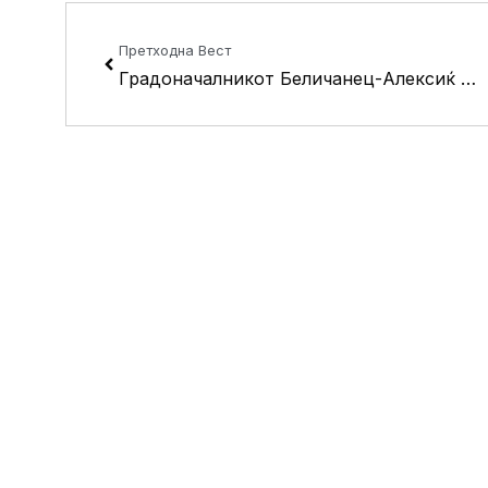
Prev
Претходна Вест
Градоначалникот Беличанец-Алексиќ донираше на Дневниот центар за деца од улица