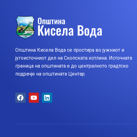
Општина Кисела Вода се простира во јужниот и
југоисточниот дел на Скопската котлина. Источната
граница на општината е до централното градтско
подрачје на општината Центар.
F
Y
L
a
o
i
c
u
n
e
t
k
b
u
e
o
b
d
o
e
i