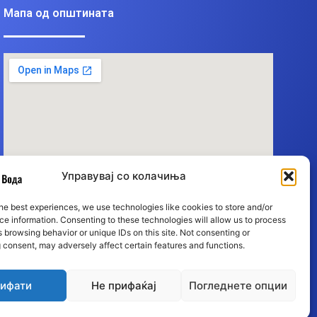
Мапа од општината
Управувај со колачиња
he best experiences, we use technologies like cookies to store and/or
e information. Consenting to these technologies will allow us to process
 browsing behavior or unique IDs on this site. Not consenting or
 consent, may adversely affect certain features and functions.
ифати
Не прифаќај
Погледнете опции