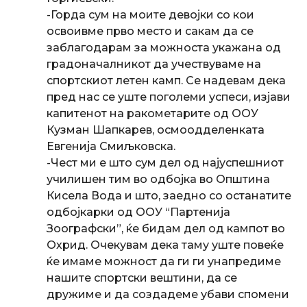
-Горда сум на моите девојки со кои
освоивме прво место и сакам да се
заблагодарам за можноста укажана од
градоначалникот да учествуваме на
спортскиот летен камп. Се надевам дека
пред нас се уште поголеми успеси, изјави
капитенот на ракометарите од ООУ
Кузман Шапкарев, осмоодделенката
Евгенија Смиљковска.
-Чест ми е што сум дел од најуспешниот
училишен тим во одбојка во Општина
Кисела Вода и што, заедно со останатите
одбојкарки од ООУ “Партенија
Зоографски”, ќе бидам дел од кампот во
Охрид. Очекувам дека таму уште повеќе
ќе имаме можност да ги ги унапредиме
нашите спортски вештини, да се
дружиме и да создадеме убави спомени