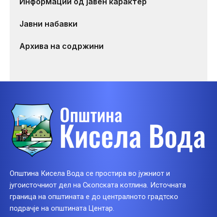
Информации од јавен карактер
Јавни набавки
Архива на содржини
Општина Кисела Вода се простира во јужниот и
југоисточниот дел на Скопската котлина. Источната
граница на општината е до централното градтско
подрачје на општината Центар.