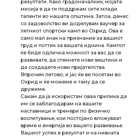
резултати. Како градоначалник, мојата
мисија е да ги поддржам сите млади
таленти во нашата општина. Затоа, денес
со задоволство ви доделувам ваучер за
летниот спортски камп во Охрид. Ова е
само мал знак на признание за вашиот
труд и поттик за вашата иднина. Кампот
ќе биде одлична можност за вас да се
развивате, да стекнете нови вештини и
да создадете нови пријателства.
Впрочем летово, и јас ќе ве посетам во
Охрид и ќе можеме и таму да се
дружиме.
Сакам да ја искористам оваа прилика да
им се заблагодарам на вашите
наставници и тренери по физичко
воспитување, кои постојано вложуваат
време и енергија во вашето развивање.
Вашиот успех е резултат и на нивната