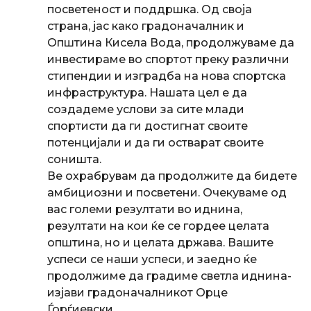
посветеност и поддршка. Од своја
страна, јас како градоначалник и
Општина Кисела Вода, продолжуваме да
инвестираме во спортот преку различни
стипендии и изградба на нова спортска
инфраструктура. Нашата цел е да
создадеме услови за сите млади
спортисти да ги достигнат своите
потенцијали и да ги остварат своите
соништа.
Ве охрабрувам да продолжите да бидете
амбициозни и посветени. Очекуваме од
вас големи резултати во иднина,
резултати на кои ќе се гордее целата
општина, но и целата држава. Вашите
успеси се наши успеси, и заедно ќе
продолжиме да градиме светла иднина-
изјави градоначалникот Орце
Ѓорѓиевски.