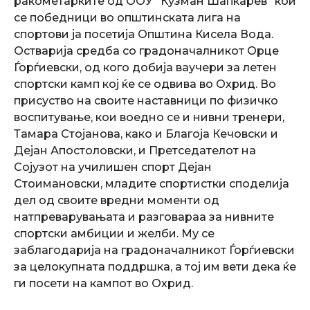
ракометарките од ООУ “Кузман Шапкарев” кои
се победници во општинската лига на
спортови ја посетија Општина Кисела Вода.
Остварија средба со градоначалникот Орце
Ѓорѓиевски, од кого добија ваучери за летен
спортски камп кој ќе се одвива во Охрид. Во
присуство на своите наставници по физичко
воспитување, кои воедно се и нивни тренери,
Тамара Стојанова, како и Благоја Кечовски и
Дејан Апостоловски, и Претседателот на
Сојузот на училишен спорт Дејан
Стоимановски, младите спортистки споделија
дел од своите вредни моменти од
натпреварувањата и разговараа за нивните
спортски амбиции и желби. Му се
заблагодарија на градоначалникот Ѓорѓиевски
за целокупната поддршка, а тој им вети дека ќе
ги посети на кампот во Охрид.