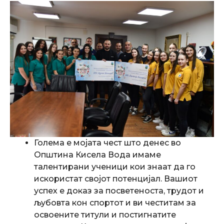
Голема е мојата чест што денес во
Општина Кисела Вода имаме
талентирани ученици кои знаат да го
искористат својот потенцијал. Вашиот
успех е доказ за посветеноста, трудот и
љубовта кон спортот и ви честитам за
освоените титули и постигнатите