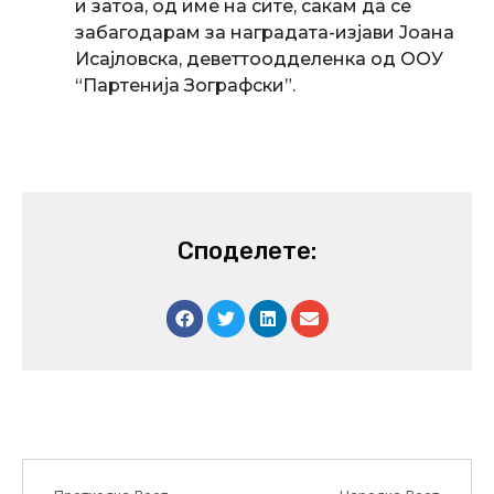
и затоа, од име на сите, сакам да се
забагодарам за наградата-изјави Јоана
Исајловска, деветтоодделенка од ООУ
“Партенија Зографски”.
Споделете:
Prev
Next