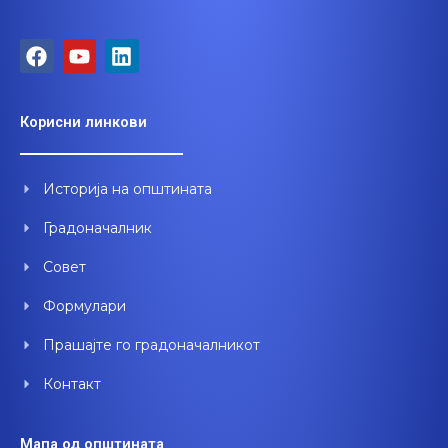
F
Y
L
a
o
i
c
u
n
e
t
k
Корисни линкови
b
u
e
o
b
d
o
e
i
Историја на општината
k
n
Градоначалник
Совет
Формулари
Прашајте го градоначалникот
Контакт
Мапа од општината