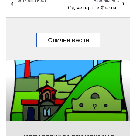
Претходна Вест
Наредна Вест
​Од четврток Фестивал на инклузија во општина Кисела Вода
Слични вести