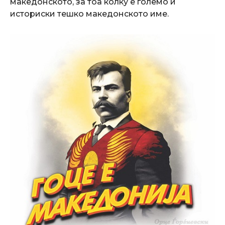
македонското, за тоа колку е големо и
историски тешко македонското име.