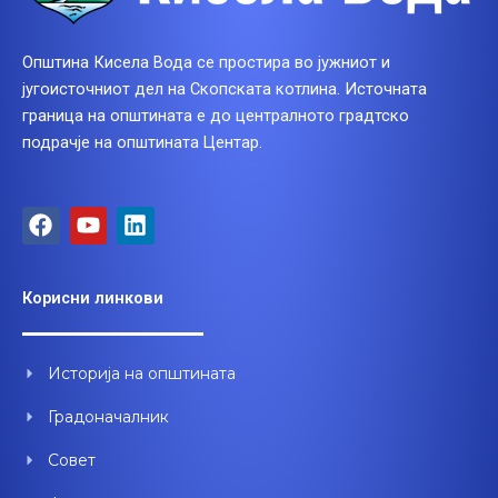
Општина Кисела Вода се простира во јужниот и
југоисточниот дел на Скопската котлина. Источната
граница на општината е до централното градтско
подрачје на општината Центар.
F
Y
L
a
o
i
c
u
n
e
t
k
Корисни линкови
b
u
e
o
b
d
o
e
i
Историја на општината
k
n
Градоначалник
Совет