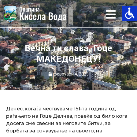
Skip
to
content
Вечна ти слава, Гоце
МАКЕДОНЕЦУ!
февруари 4, 2023
Денес, кога ја чествуваме 151-та година од
раѓањето на Гоце Делчев, повеќе од било кога
досега сме свесни за неговите битки, за
борбата за сочувување на своето, на