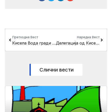
Prev
Next
Претходна Вест
Наредна Вест
Кисела Вода гради паркинг за стотина возила во населбата 11 Октомври Згради
Делегација од Кисела Вода се поклони пред гробот на Гоце Делчев
Слични вести