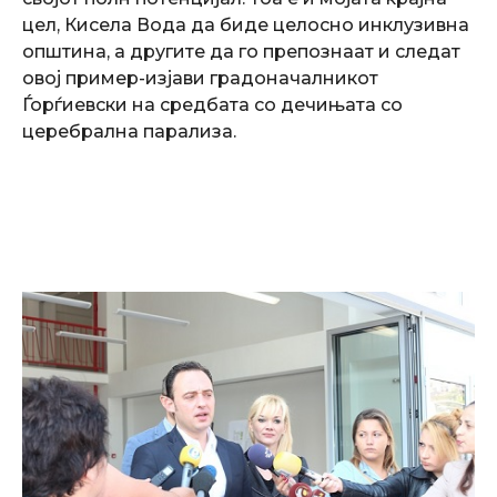
цел, Кисела Вода да биде целосно инклузивна
општина, а другите да го препознаат и следат
овој пример-изјави градоначалникот
Ѓорѓиевски на средбата со дечињата со
церебрална парализа.