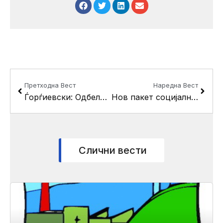
Prev
Next
Претходна Вест
Наредна Вест
Ѓорѓиевски: Одбележувањето на Денот на учителите значи признание за нивната посветена и благородна работа
Нов пакет социјални мерки од Општина Кисела Вода – “Грижа и сигурност за секое дете”
Слични вести