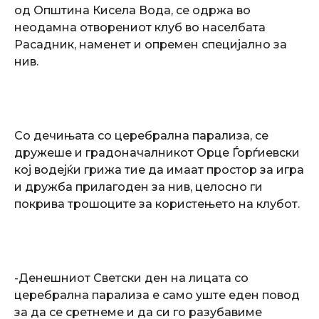
од Општина Кисела Вода, се одржа во
неодамна отворениот клуб во населбата
Расадник, наменет и опремен специјално за
нив.
Со дечињата со церебрална парализа, се
дружеше и градоначалникот Орце Ѓорѓиевски
кој водејќи грижа тие да имаат простор за игра
и дружба прилагоден за нив, целосно ги
покрива трошоците за користењето на клубот.
-Денешниот Светски ден на лицата со
церебрална парализа е само уште еден повод
за да се сретнеме и да си го разубавиме