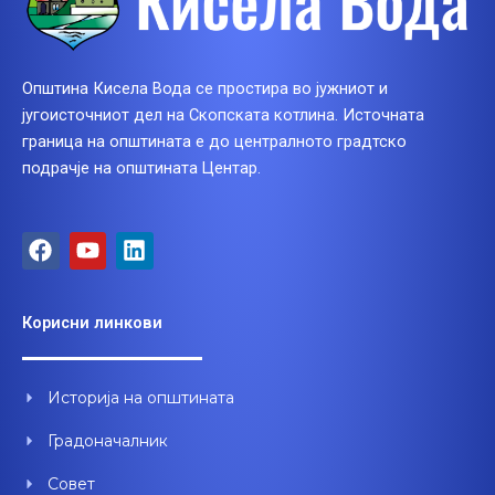
Општина Кисела Вода се простира во јужниот и
југоисточниот дел на Скопската котлина. Источната
граница на општината е до централното градтско
подрачје на општината Центар.
F
Y
L
a
o
i
c
u
n
e
t
k
Корисни линкови
b
u
e
o
b
d
o
e
i
Историја на општината
k
n
Градоначалник
Совет