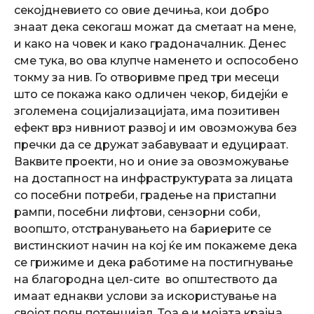
секојдневието со овие дечиња, кои добро
знаат дека секогаш можат да сметаат на мене,
и како на човек и како градоначалник. Денес
сме тука, во ова клупче наменето и оспособено
токму за нив. Го отворивме пред три месеци
што се покажа како одличен чекор, бидејќи е
зголемена социјализацијата, има позитивен
ефект врз нивниот развој и им овозможува без
пречки да се дружат забавуваат и едуцираат.
Ваквите проекти, но и оние за овозможување
на достапност на инфраструктурата за лицата
со посебни потреби, градење на пристапни
рампи, посебни лифтови, сензорни соби,
воопшто, отстранувањето на бариерите се
вистинскиот начин на кој ќе им покажеме дека
се грижиме и дека работиме на постигнување
на благородна цел-сите во општеството да
имаат еднакви услови за искористување на
својот полн потенцијал. Тоа е и мојата крајна