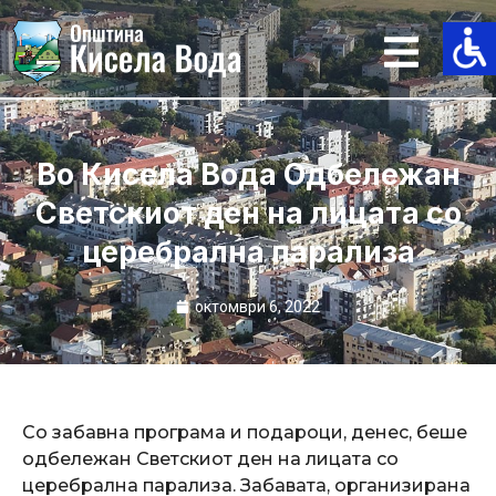
Skip
to
content
Во Кисела Вода Одбележан
Светскиот ден на лицата со
церебрална парализа
октомври 6, 2022
Со забавна програма и подароци, денес, беше
одбележан Светскиот ден на лицата со
церебрална парализа. Забавата, организирана