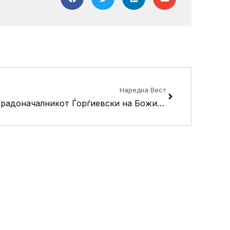
Next
Наредна Вест
​Градоначалникот Ѓорѓиевски на Божикен појадок со бизнис заедницата од Кисела Вода