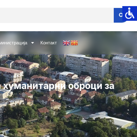
министрација
Контакт
а хуманитарни оброци за