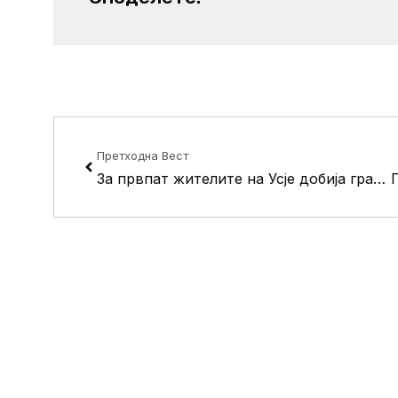
Prev
Претходна Вест
За првпат жителите на Усје добија градинка