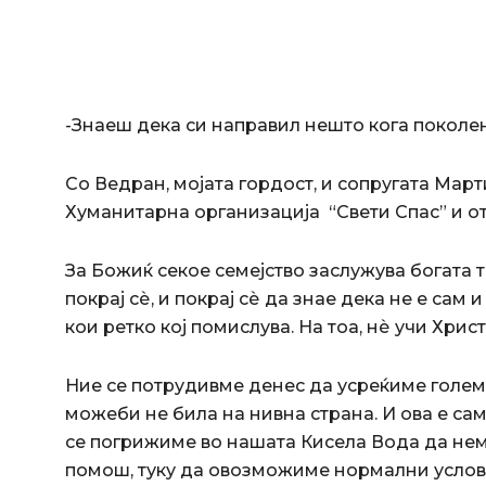
-Знаеш дека си направил нешто кога поколен
Со Ведран, мојата гордост, и сопругата Марти
Хуманитарна организација “Свети Спас” и о
За Божиќ секое семејство заслужува богата т
покрај сѐ, и покрај сѐ да знае дека не е сам 
кои ретко кој помислува. На тоа, нѐ учи Хрис
Ние се потрудивме денес да усреќиме голем 
можеби не била на нивна страна. И ова е сам
се погрижиме во нашата Кисела Вода да нема
помош, туку да овозможиме нормални услови