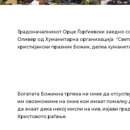
Градоначалникот Орце Ѓорѓиевски заедно со 
Оливер од Хуманитарна организација “Свети 
христијански празник Божик, делеа хуманит
Богатата Божикна трпеза не смее да отсуству
им овозможиме на оние кои имаат помалку д
да знаат дека некој мисли на нив, изјави гра
Христовото раѓање.