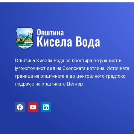
Општина Кисела Вода се простира во јужниот и
југоисточниот дел на Скопската котлина. Источната
граница на општината е до централното градтско
подрачје на општината Центар.
F
Y
L
a
o
i
c
u
n
e
t
k
b
u
e