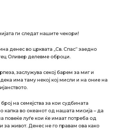
ијата ги следат нашите чекори!
на денес во црквата ,,Св. Спас” заедно
тец Оливер делевме оброци.
рпеза, заслужува секој барем за миг и
и дека има таму некој кој мисли и на оние на
тијанството.
број на семејства за кои судбината
о капка во океанот од нашата мисија – да
 повеќе луѓе кои ќе имаат потреба од
 за живот. Денес не го правам ова како