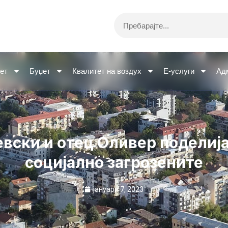
Search
ет
Буџет
Квалитет на воздух
Е-услуги
Ад
вски и отец Оливер поделиј
социјално загрозените
јануари 7, 2023