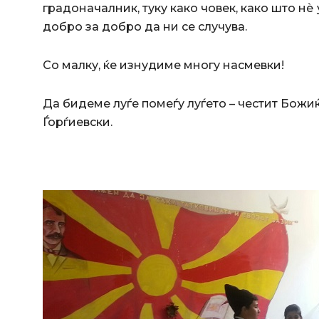
градоначалник, туку како човек, како што нѐ
добро за добро да ни се случува.
Со малку, ќе изнудиме многу насмевки!
Да бидеме луѓе помеѓу луѓето – честит Божи
Ѓорѓиевски.