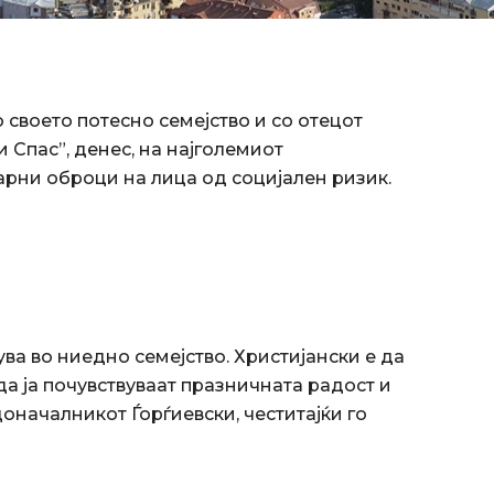
своето потесно семејство и со отецот
Спас”, денес, на најголемиот
арни оброци на лица од социјален ризик.
ва во ниедно семејство. Христијански е да
а ја почувствуваат празничната радост и
доначалникот Ѓорѓиевски, честитајќи го