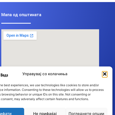
Мапа од општината
Управувај со колачиња
he best experiences, we use technologies like cookies to store and/or
e information. Consenting to these technologies will allow us to process
 browsing behavior or unique IDs on this site. Not consenting or
 consent, may adversely affect certain features and functions.
ифати
Не прифаќај
Погледнете опции