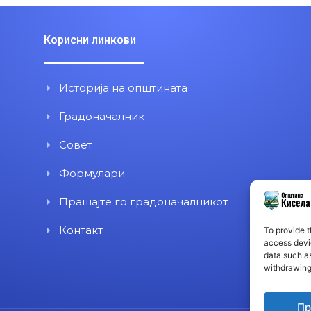
Корисни линкови
Историја на општината
Градоначалник
Совет
Формулари
Прашајте го градоначалникот
Контакт
To provide t
access devic
data such as
withdrawing
Пр