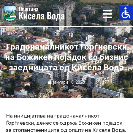
Skip
to
content
​Градоначалникот Ѓорѓиевски
на Божикен појадок со бизнис
заедницата од Кисела Вода
јануари 10, 2023
На иницијатива на градоначалникот
Ѓорѓиевски, денес се одржа Божикен појадок
за стопанствениците од општина Кисела Вода.