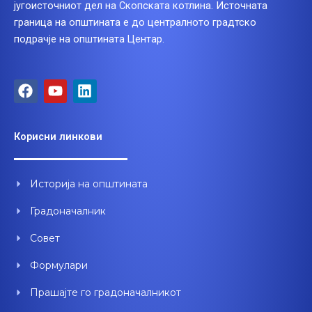
југоисточниот дел на Скопската котлина. Источната
граница на општината е до централното градтско
подрачје на општината Центар.
F
Y
L
a
o
i
c
u
n
e
t
k
Корисни линкови
b
u
e
o
b
d
o
e
i
Историја на општината
k
n
Градоначалник
Совет
Формулари
Прашајте го градоначалникот