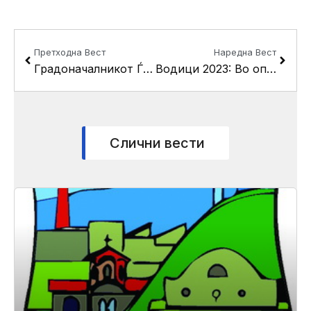
Prev
Next
Претходна Вест
Наредна Вест
Градоначалникот Ѓорѓиевски и отец Оливер поделија хуманитарни оброци за социјално загрозените
Водици 2023: Во oпштина Кисела Вода ќе се положува богојавленскиот крст
Слични вести