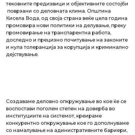
тековните предизвици и објективните состојби
поврзани со деловната клима. Општина
Кисела Вода, од своја страна веќе цела година
промовира нови политики на делување, преку
промовирање на транспарентна работа,
доследно и прецизно почитување на законите
и нула толеранција за корупција и криминално
дејствување.
Создаваме деловно опкружување во кое ќе се
воспостави поголем степен на доверба во
институциите на системот, креираме
конкурентно опкружување кое го дополнуваме
со намалување на адинистративните бариери,