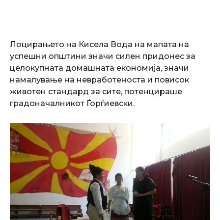
Лоцирањето на Кисела Вода на мапата на
успешни општини значи силен придонес за
целокупната домашната економија, значи
намалување на невработеноста и повисок
животен стандард за сите, потенцираше
градоначалникот Ѓорѓиевски.