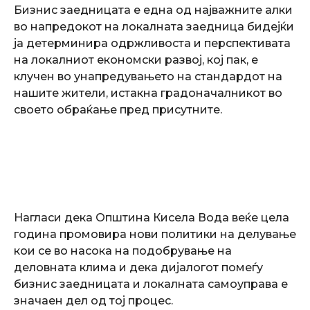
Бизнис заедницата е една од најважните алки
во напредокот на локалната заедница бидејќи
ја детерминира одржливоста и перспективата
на локалниот економски развој, кој пак, е
клучен во унапредувањето на стандардот на
нашите жители, истакна градоначалникот во
своето обраќање пред присутните.
Нагласи дека Општина Кисела Вода веќе цела
година промовира нови политики на делување
кои се во насока на подобрување на
деловната клима и дека дијалогот помеѓу
бизнис заедницата и локалната самоуправа е
значаен дел од тој процес.