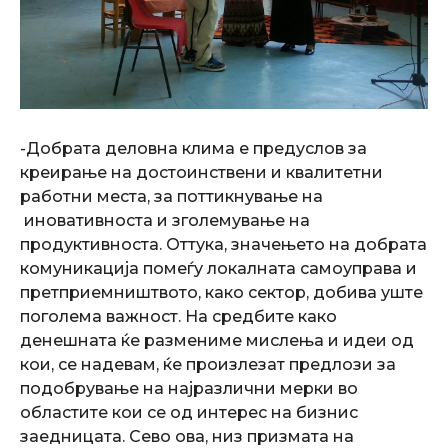
-Добрата деловна клима е предуслов за
креирање на достоинствени и квалитетни
работни места, за поттикнување на
иновативноста и зголемување на
продуктивноста. Оттука, значењето на добрата
комуникација помеѓу локалната самоуправа и
претприемништвото, како сектор, добива уште
поголема важност. На средбите како
денешната ќе размениме мислења и идеи од
кои, се надевам, ќе произлезат предлози за
подобрување на најразлични мерки во
областите кои се од интерес на бизнис
заедницата. Сево ова, низ призмата на