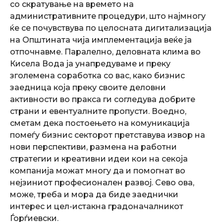
со скратување на времето на
административните процедури, што најмногу
ќе се почувствува по целосната дигитализација
на Општината чија имплементација веќе ја
отпочнавме. Паралелно, деловната клима во
Кисела Вода ја унапредуваме и преку
зголемена соработка со вас, како бизнис
заедница која преку своите деловни
активности во пракса ги согледува добрите
страни и евентуалните пропусти. Воедно,
сметам дека постоењето на комуникација
помеѓу бизнис секторот претставува извор на
нови перспективи, размена на работни
стратегии и креативни идеи кои на секоја
компанија можат многу да и помогнат во
нејзиниот професионален развој. Сево ова,
може, треба и мора да биде заеднички
интерес и цел-истакна градоначалникот
Ѓорѓиевски.