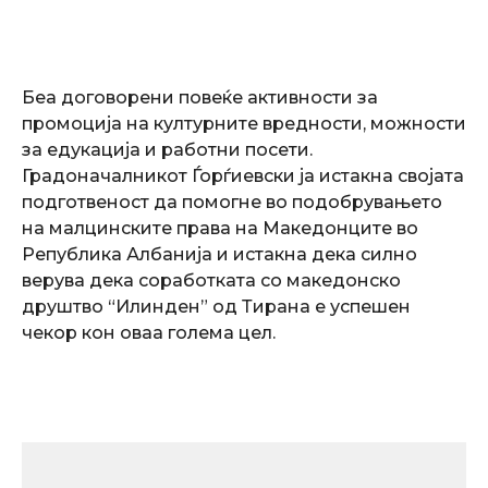
Беа договорени повеќе активности за
промоција на културните вредности, можности
за едукација и работни посети.
Градоначалникот Ѓорѓиевски ја истакна својата
подготвеност да помогне во подобрувањето
на малцинските права на Македонците во
Република Албанија и истакна дека силно
верува дека соработката со македонско
друштво “Илинден” од Тирана е успешен
чекор кон оваа голема цел.