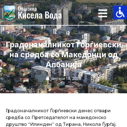
Skip
to
content
Градоначалникот Ѓорѓиевски
на средба со Македонци од
Албанија
јануари 18, 2023
Градоначалникот Ѓорѓиевски денес отвари
средба со Претседателот на македонско
друштво “Илинден” од Тирана, Никола Ѓурѓај.