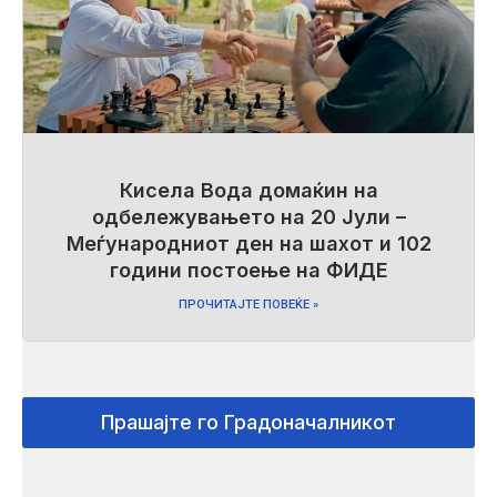
Кисела Вода домаќин на
одбележувањето на 20 Јули –
Меѓународниот ден на шахот и 102
години постоење на ФИДЕ
ПРОЧИТАЈТЕ ПОВЕЌЕ »
Прашајте го Градоначалникот