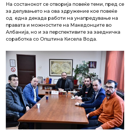
На состанокот се отворија повеќе теми, пред се
за делувањето на ова здружение коe повеќе
од една декада работи на унапредување на
правата и можностите на Македонците во
Албанија, но и за перспективите за заедничка
соработка со Општина Кисела Вода.