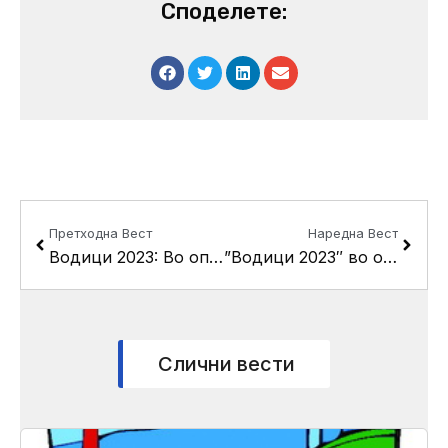
Споделете:
Prev
Next
Претходна Вест
Наредна Вест
Водици 2023: Во oпштина Кисела Вода ќе се положува богојавленскиот крст
​”Водици 2023″ во општина Кисела Вода: Сашо Милошeвски по вторпат го фати крстот!
Слични вести