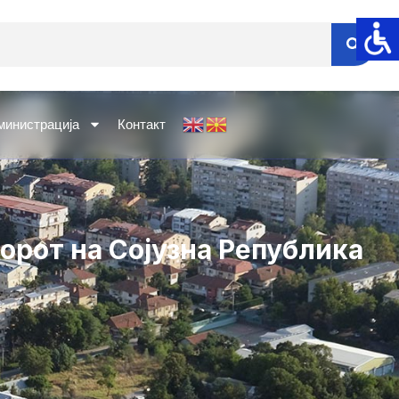
министрација
Контакт
орот на Сојузна Република