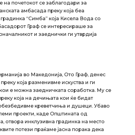
е на почетокот се заблагодари за
нската амбасада преку која беа
градинка “Симба” која Кисела Вода со
Амбасадорот Граф се интересираше за
оначалникот и заеднички ги утврдија
ерманија во Македонија, Ото Граф, денес
 преку која разменивме искуства и ги
ои е можна заедничката соработка. Му се
реку која на дечињата кои ќе бидат
м обезбедивме креветчиња и душеци. Убаво
олеми проекти, каде Општината од
а, отвора инклузивна градинка на место
аквите потези праќаме јасна порака дека