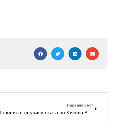
Next
Наредна Вест
Половина од училиштата во Кисела Вода опремени со сензорни соби: oтворена нова во ООУ “Круме Кепески”