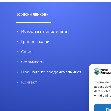
Корисни линкови
Историја на општината
Градоначалник
Совет
Формулари
Прашајте го градоначалникот
Контакт
To provide t
access devic
data such as
withdrawing
Пр