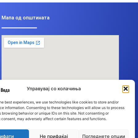
Мапа од општината
Управувај со колачиња
he best experiences, we use technologies like cookies to store and/or
e information. Consenting to these technologies will allow us to process
 browsing behavior or unique IDs on this site. Not consenting or
 consent, may adversely affect certain features and functions.
ифати
Не прифаќај
Погледнете опции