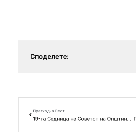
Споделете:
Prev
Претходна Вест
19-та Седница на Советот на Општина Кисела Вода