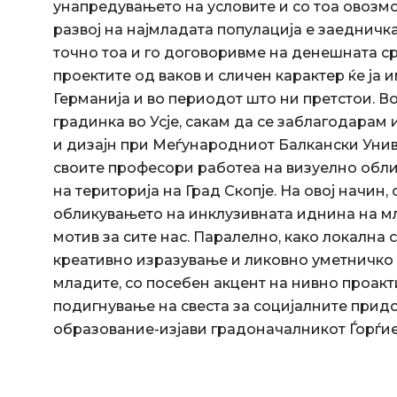
унапредувањето на условите и со тоа овоз
развој на најмладата популација е заедничк
точно тоа и го договоривме на денешната ср
проектите од ваков и сличен карактер ќе ја
Германија и во периодот што ни претстои. Во
градинка во Усје, сакам да се заблагодарам 
и дизајн при Меѓународниот Балкански Унив
своите професори работеа на визуелно обли
на територија на Град Скопје. На овој начин
обликувањето на инклузивната иднина на мл
мотив за сите нас. Паралелно, како локална
креативно изразување и ликовно уметничко 
младите, со посебен акцент на нивно проак
подигнување на свеста за социјалните придо
образование-изјави градоначалникот Ѓорѓие