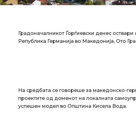
Градоначалникот Ѓорѓиевски денес оствари с
Република Германија во Македонија, Ото Гра
На средбата се говореше за македонско-гер
проектите од доменот на локалната самоуп
успешен модел во Општина Кисела Вода.