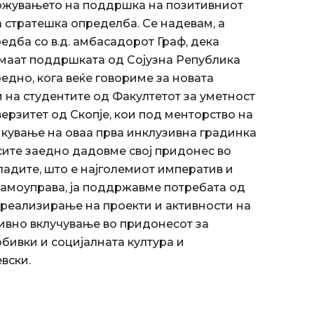
можувањето на поддршка на позитивниот
а стратешка определба. Се надевам, а
едба со в.д. амбасадорот Граф, дека
 имаат поддршката од Сојузна Република
едно, кога веќе говориме за новата
и на студентите од Факултетот за уметност
ерзитет од Скопје, кои под менторство на
кување на оваа прва инклузивна градинка
, сите заедно дадовме свој придонес во
адите, што е најголемиот императив и
 самоуправа, ја поддржавме потребата од
реализирање на проекти и активности на
тивно вклучување во придонесот за
бивки и социјалната култура и
вски.