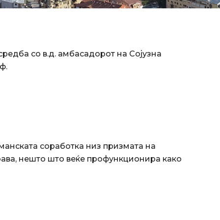
редба со в.д. амбасадорот на Сојузна
ф.
манската соработка низ призмата на
рава, нешто што веќе профункционира како