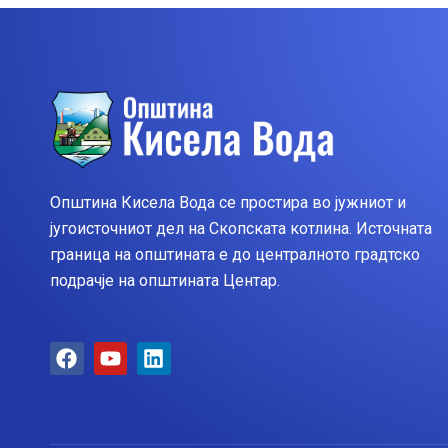
Општина Кисела Вода се простира во јужниот и
југоисточниот дел на Скопската котлина. Источната
граница на општината е до централното градтско
подрачје на општината Центар.
F
Y
L
a
o
i
c
u
n
e
t
k
b
u
e