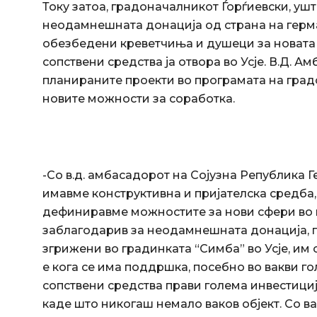
Току затоа, градоначалникот Ѓорѓиевски, ушт
неодамнешната донација од страна на герма
обезбедени креветчиња и душеци за новата 
сопствени средства ја отвора во Усје. В.Д. 
планираните проекти во програмата на град
новите можности за соработка.
-Со в.д. амбасадорот на Сојузна Република Г
имавме конструктивна и пријателска средба,
дефиниравме можностите за нови сфери во к
заблагодарив за неодамнешната донација, п
згрижени во градинката “Симба” во Усје, и
е кога се има поддршка, посебно во вакви г
сопствени средства прави голема инвестициј
каде што никогаш немало ваков објект. Со в