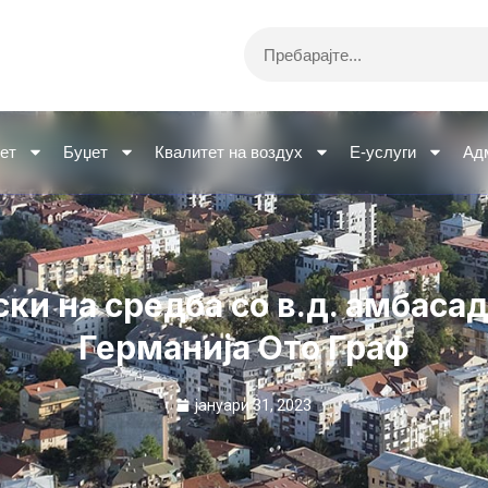
Search
ет
Буџет
Квалитет на воздух
Е-услуги
Ад
ки на средба со в.д. амбасад
Германија Ото Граф
јануари 31, 2023