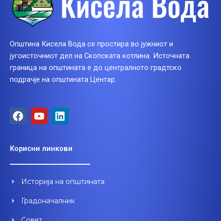
Општина Кисела Вода се простира во јужниот и
југоисточниот дел на Скопската котлина. Источната
граница на општината е до централното градтско
подрачје на општината Центар.
F
Y
L
a
o
i
c
u
n
e
t
k
Корисни линкови
b
u
e
o
b
d
o
e
i
Историја на општината
k
n
Градоначалник
Совет