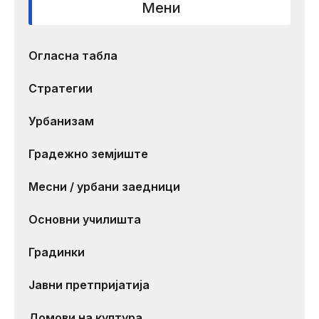
Мени
Огласна табла
Стратегии
Урбанизам
Градежно земјиште
Месни / урбани заедници
Основни училишта
Градинки
Јавни претпријатија
Домови на култура