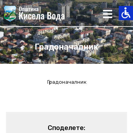
Skip
to
content
Градоначалник
Градоначалник
Споделете: