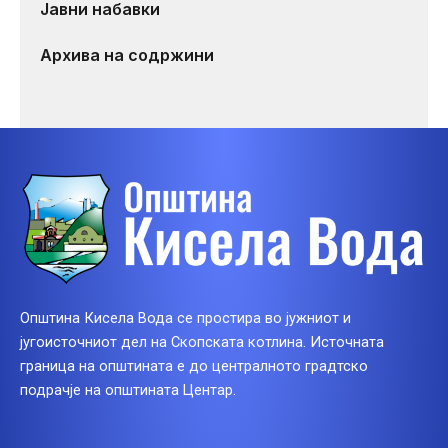
Јавни набавки
Архива на содржини
Општина Кисела Вода се простира во јужниот и
југоисточниот дел на Скопската котлина. Источната
граница на општината е до централното градтско
подрачје на општината Центар.