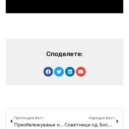
Споделете:
Prev
Next
Претходна Вест
Наредна Вест
Преобележување на пешачките премини во општина Кисела Вода
Советници од Босна и Херцеговина на покана од ЗЕЛС, во општина Кисела Вода