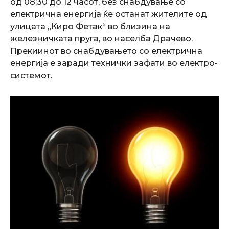
од 08:30 до 12 часот, без снабдување со
електрична енергија ќе останат жителите од
улицата „Киро Фетак“ во близина на
железничката пруга, во населба Драчево.
Прекиинот во снабдувањето со електрична
енергија е
заради технички зафати во електро-
системот.