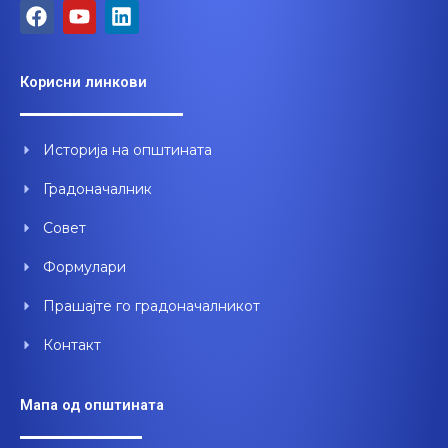
F
Y
L
a
o
i
c
u
n
e
t
k
Корисни линкови
b
u
e
o
b
d
o
e
i
Историја на општината
k
n
Градоначалник
Совет
Формулари
Прашајте го градоначалникот
Контакт
Мапа од општината