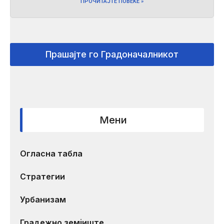
ПРОЧИТАЈТЕ ПОВЕЌЕ »
Прашајте го Градоначалникот
Мени
Огласна табла
Стратегии
Урбанизам
Градежно земјиште