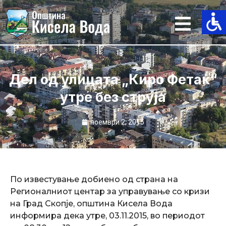
Skip
to
content
Дел од улицата „Киро Фетак“
утре без струја
ноември 2, 2015
По известување добиено од страна на
Регионалниот центар за управување со кризи
на Град Скопје
, општина Кисела Вода
информира дека утре, 03.11.2015, во периодот