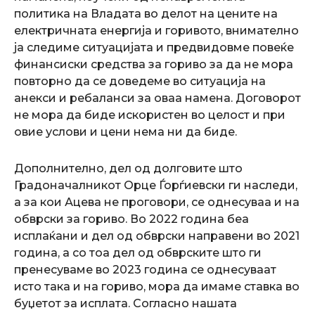
политика на Владата во делот на цените на
електричната енергија и горивото, внимателно
ја следиме ситуацијата и предвидовме повеќе
финансиски средства за гориво за да не мора
повторно да се доведеме во ситуација на
анекси и ребаланси за оваа намена. Договорот
не мора да биде искористен во целост и при
овие услови и цени нема ни да биде.
Дополнително, дел од долговите што
Градоначалникот Орце Ѓорѓиевски ги наследи,
а за кои Ацева не проговори, се однесуваа и на
обврски за гориво. Во 2022 година беа
исплаќани и дел од обврски направени во 2021
година, а со тоа дел од обврските што ги
пренесуваме во 2023 година се однесуваат
исто така и на гориво, мора да имаме ставка во
буџетот за исплата. Согласно нашата