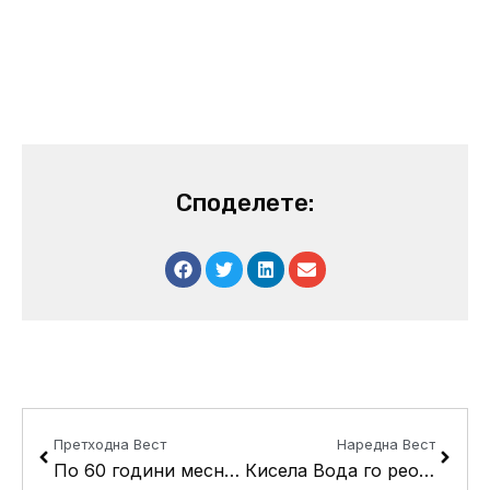
Споделете:
Prev
Next
Претходна Вест
Наредна Вест
По 60 години месноста Порупи доби квалитетна водоводна мрежа
Кисела Вода го реобјави меѓународниот конкурс за идејниот лик на Расадник