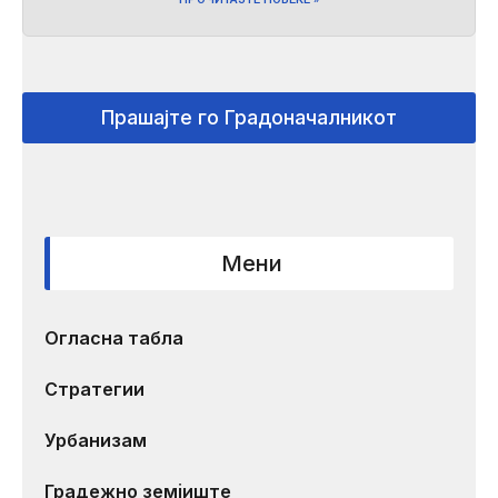
Прашајте го Градоначалникот
Мени
Огласна табла
Стратегии
Урбанизам
Градежно земјиште