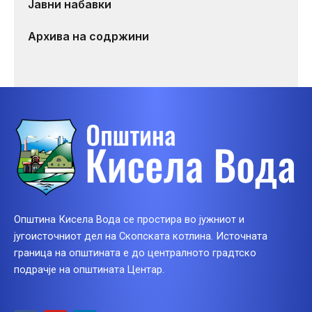
Јавни набавки
Архива на содржини
Општина Кисела Вода се простира во јужниот и
југоисточниот дел на Скопската котлина. Источната
граница на општината е до централното градтско
подрачје на општината Центар.