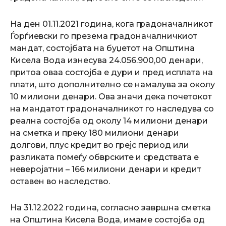
На ден 01.11.2021 година, кога градоначалникот
Ѓорѓиевски го презема градоначалничкиот
мандат, состојбата на буџетот на Општина
Кисела Вода изнесува 24.056.900,00 денари,
притоа оваа состојба е дури и пред исплата на
плати, што дополнително се намалува за околу
10 милиони денари. Ова значи дека почетокот
на мандатот градоначалникот го наследува со
реална состојба од околу 14 милиони денари
на сметка и преку 180 милиони денари
долгови, плус кредит во грејс период или
разликата помеѓу обврските и средствата е
неверојатни – 166 милиони денари и кредит
оставен во наследство.
На 31.12.2022 година, согласно завршна сметка
на Општина Кисела Вода, имаме состојба од