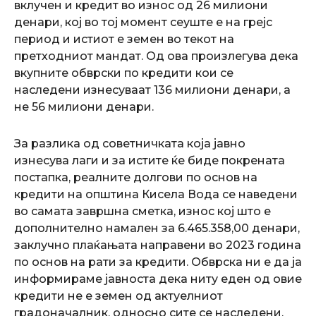
вклучен и кредит во износ од 26 милиони
денари, кој во тој момент сеуште е на грејс
период и истиот е земен во текот на
претходниот мандат. Од ова произлегува дека
вкупните обврски по кредити кои се
наследени изнесуваат 136 милиони денари, а
не 56 милиони денари.
За разлика од советничката која јавно
изнесува лаги и за истите ќе биде покрената
постапка, реалните долгови по основ на
кредити на општина Кисела Вода се наведени
во самата завршна сметка, износ кој што е
дополнително намален за 6.465.358,00 денари,
заклучно плаќањата направени во 2023 година
по основ на рати за кредити. Обврска ни е да ја
информираме јавноста дека ниту еден од овие
кредити не е земен од актуелниот
градоначалник, односно сите се наследени.