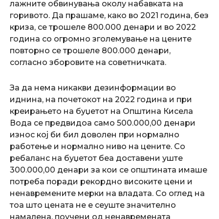
лажните обвинувања околу набавката на
горивото. Да прашаме, како во 2021 година, без
криза, се трошеле 800.000 денари и во 2022
година со огромно зголемување на цените
повторно се трошеле 800.000 денари,
согласно зборовите на советничката.
За да нема никакви дезинформации во
иднина, на почетокот на 2022 година и при
креирањето на буџетот на Општина Кисела
Вода се предвидоа само 500.000,00 денари
износ кој би бил доволен при нормално
работење и нормално ниво на цените. Со
ребаланс на буџетот беа доставени уште
300.000,00 денари за кои се општината имаше
потреба поради рекордно високите цени и
ненавремените мерки на владата. Со оглед на
тоа што цената не е сеуште значително
намалена, поучени од ненавремената