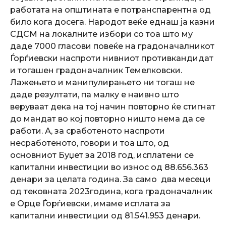
работата на општината е потранспарентна од
било кога досега. Народот веќе еднаш ја казни
СДСМ на локалните избори со тоа што му
даде 7000 гласови повеќе на градоначалникот
Ѓорѓиевски наспроти нивниот противкандидат
и тогашен градоначалник Темелковски.
Лажењето и манипулирањето ни тогаш не
даде резултати, па малку е наивно што
веруваат дека на тој начин повторно ќе стигнат
до мандат во кој повторно ништо нема да се
работи. А, за сработеното наспроти
несработеното, говори и тоа што, од
основниот Буџет за 2018 год, исплатени се
капитални инвестиции во износ од 88.656.363
денари за целата година. За само два месеци
од тековната 2023година, кога градоначалник
е Орце Ѓорѓиевски, имаме исплата за
капитални инвестиции од 81.541.953 денари.