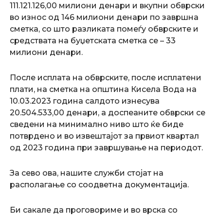
111.121.126,00 милиони денари и вкупни обврски
во износ од 146 милиони денари по завршна
сметка, со што разликата помеѓу обврските и
средствата на буџетската сметка се – 33
милиони денари.
После исплата на обврските, после исплатени
плати, на сметка на општина Кисела Вода на
10.03.2023 година салдото изнесува
20.504.533,00 денари, а доспеаните обврски се
сведени на минимално ниво што ќе биде
потврдено и во извештајот за првиот квартал
од 2023 година при завршување на периодот.
За сево ова, нашите служби стојат на
располагање со соодветна документација.
Би сакале да проговориме и во врска со