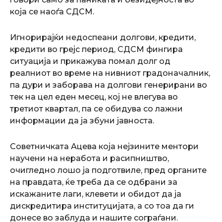
која се наоѓа СДСМ.
Игнорирајќи недоспеани долгови, кредити,
кредити во грејс период, СДСМ фингира
ситуација и прикажува помал долг од
реалниот во време на нивниот градоначалник,
па дури и заборава на долгови генерирани во
тек на цел еден месец, кој не влегува во
третиот квартал, па се обидува со лажни
информации да ја збуни јавноста.
Советничката Ацева која нејзините ментори
научени на неработа и расипништво,
очигледно лошо ја подготвиле, пред органите
на правдата, ќе треба да се одбрани за
искажаните лаги, клевети и обидот да ја
дискредитира институцијата, а со тоа да ги
донесе во заблуда и нашите сограѓани.