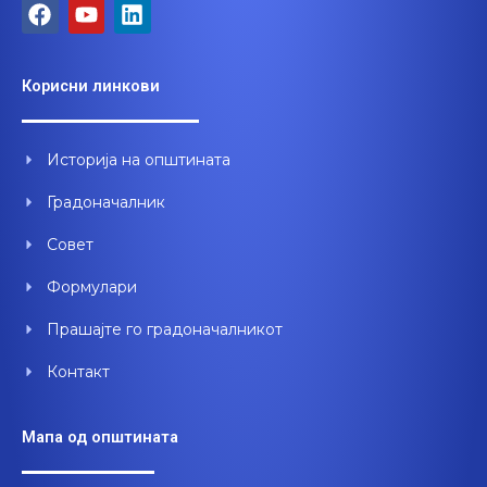
F
Y
L
a
o
i
c
u
n
e
t
k
Корисни линкови
b
u
e
o
b
d
o
e
i
Историја на општината
k
n
Градоначалник
Совет
Формулари
Прашајте го градоначалникот
Контакт
Мапа од општината