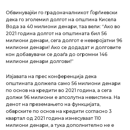
Обвинувајќи го градоначалникот Ѓорѓиевски
дека го зголемил долгот на општина Кисела
Вода за 40 милиони денари, таа вели: “Ако во
2021 година долгот на општината бил 56
милиони денари, сега долгот е неверојатни 96
милиони денари! Ако се додадат и долговите
кон добавувачи се доаѓа до огромни 146
милиони денари долгови!”
Изјавата на прес конференција дека
општината должела само 56 милиони денари
по основ на кредити во 2021 година, а сега
должи 96 милиони е апсолутна невистина. На
денот на преземањето на функцијата,
обврските по основ на кредити согласно 3
квартал од 2021 година изнесуваат 110
милиони денари, а тука дополнително не е