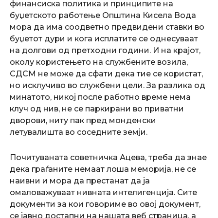
финансиска политика и принципите на
буџетското работење Општина Кисела Вода
мора да има соодветно предвидени ставки во
буџетот дури и кога исплатите се однесуваат
на долгови од претходни години. И на крајот,
околу користењето на службените возила,
СДСМ не може да сфати дека тие се користат,
но исклучиво во службени цели. За разлика од
минатото, никој после работно време нема
клуч од нив, не се паркирани во приватни
дворови, ниту пак пред монденски
летувалишта во соседните земји.
Почитуваната советничка Ацева, треба да знае
дека граѓаните немаат лоша меморија, не се
наивни и мора да престанат да ја
омаловажуваат нивната интелигенција. Сите
документи за кои говориме во овој документ,
се јавно достапни на нашата веб страница, а