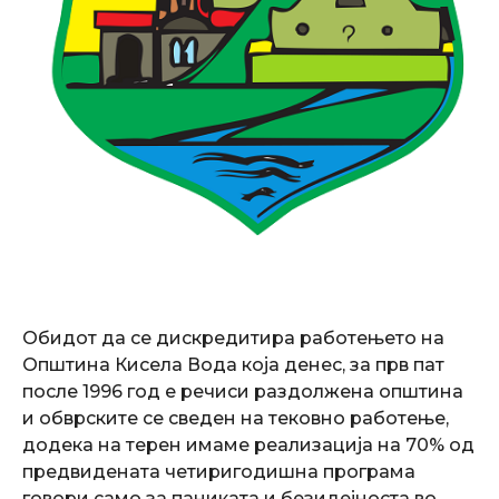
Обидот да се дискредитира работењето на
Општина Кисела Вода која денес, за прв пат
после 1996 год е речиси раздолжена општина
и обврските се сведен на тековно работење,
додека на терен имаме реализација на 70% од
предвидената четиригодишна програма
говори само за паниката и безидејноста во