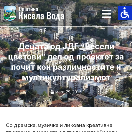
Skip
to
content
Децата од ЈДГ “Весели
цветови” дел од проектот за
почит кон различностите и
мултикултурализмот
март 29, 2015
Со драмска, музичка и ликовна креативна