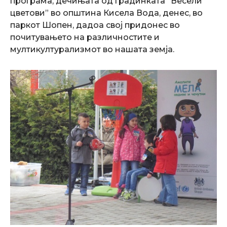
програма, дечињата од градинката “Весели
цветови” во општина Кисела Вода, денес, во
паркот Шопен, дадоа свој придонес во
почитувањето на различностите и
мултикултурализмот во нашата земја.