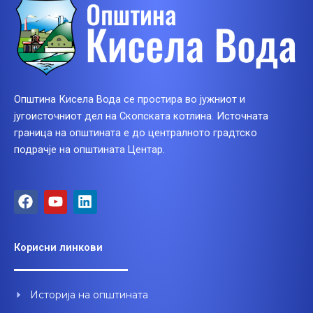
Општина Кисела Вода се простира во јужниот и
југоисточниот дел на Скопската котлина. Источната
граница на општината е до централното градтско
подрачје на општината Центар.
F
Y
L
a
o
i
c
u
n
e
t
k
Корисни линкови
b
u
e
o
b
d
o
e
i
Историја на општината
k
n