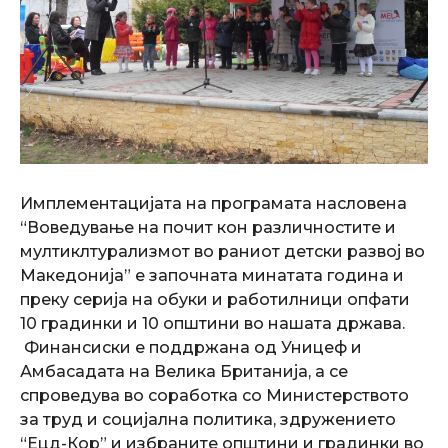
Имплементацијата на програмата насловена
“Воведување на почит кон различностите и
мултиклтурализмот во раниот детски развој во
Македонија” е започната минатата година и
преку серија на обуки и работилници опфати
10 градинки и 10 општини во нашата држава.
Финансиски е поддржана од Уницеф и
Амбасадата на Велика Британија, а се
спроведува во соработка со Министерството
за труд и социјална политика, здружението
“Ецд-Кор” и избраните општини и градинки во