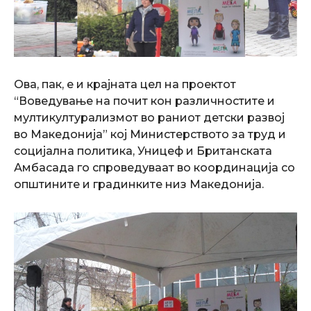
Ова, пак, е и крајната цел на проектот
“Воведување на почит кон различностите и
мултикултурализмот во раниот детски развој
во Македонија” кој Министерството за труд и
социјална политика, Уницеф и Британската
Амбасада го спроведуваат во координација со
општините и градинките низ Македонија.