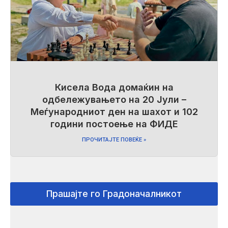
Кисела Вода домаќин на
одбележувањето на 20 Јули –
Меѓународниот ден на шахот и 102
години постоење на ФИДЕ
ПРОЧИТАЈТЕ ПОВЕЌЕ »
Прашајте го Градоначалникот