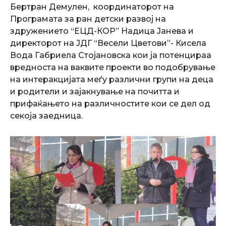
Бертран Демулен, координаторот на
Програмата за ран детски развој на
здружението “ЕЦД-КОР” Надица Јанева и
директорот на ЈДГ “Весели Цветови”- Кисела
Вода Габриела Стојановска кои ја потенцираа
вредноста на ваквите проекти во подобрување
на интеракцијата меѓу различни групи на деца
и родители и зајакнување на почитта и
прифаќањето на различностите кои се дел од
секоја заедница.