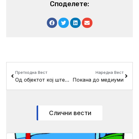
Споделете:
Prev
Next
Претходна Вест
Наредна Вест
Од објектот кој штеди енергија на повеќе нивоа, испратена порака за спас на планетата Земја!
Покана до медиуми
Слични вести