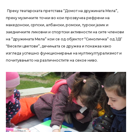
Преку театарската претстава “Домот на дружината Мела”,
преку музичките точки во кои прозвучеа рефрени на
македонски, српски, албански, ромски, турски јазик и
заедничките ликовни и спортски активности на сите членови
на ”дружината Мела” кои се од објектот “Синоличка” од ЈДГ
“Весели цветови”, дечињата се дружеа и покажаа како
изгледа успешно функционирање на мултикултурализмот и
почитувањето на различностите на секое ниво.