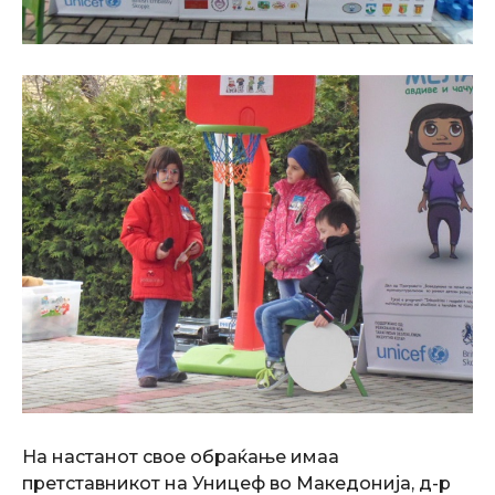
На настанот свое обраќање имаа
претставникот на Уницеф во Македонија, д-р