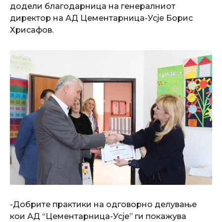
додели благодарница на генералниот
директор на АД Цементарница-Усје Борис
Хрисафов.
-Добрите практики на одговорно делување
кои АД “Цементарница-Усје” ги покажува