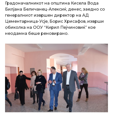
Градоначалникот на општина Кисела Вода
Билјана Беличанец-Алексиќ, денес, заедно со
генералниот извршен директор на АД
Цементарница-Усје, Борис Хрисафов, изврши
обиколка на ООУ “Кирил Пејчиновиќ” коe
неодамна беше реновиранo.