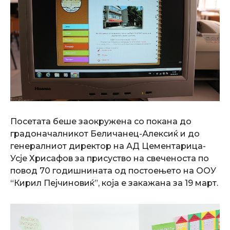
Посетата беше заокружена со покана до
градоначалникот Беличанец-Алексиќ и до
генералниот директор на АД Цементарица-
Усје Хрисафов за присуство на свеченоста по
повод 70 годишнината од постоењето на ООУ
“Кирил Пејчиновиќ”, која е закажана за 19 март.