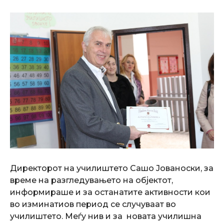
Директорот на училиштето Сашо Јованоски, за
време на разгледувањето на објектот,
информираше и за останатите активности кои
во изминатиов период се случуваат во
училиштето. Меѓу нив и за новата училишна