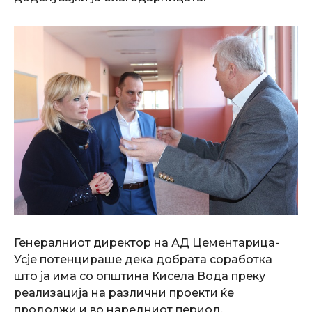
Генералниот директор на АД Цементарица-
Усје потенцираше дека добрата соработка
што ја има со општина Кисела Вода преку
реализација на различни проекти ќе
продолжи и во наредниот период.