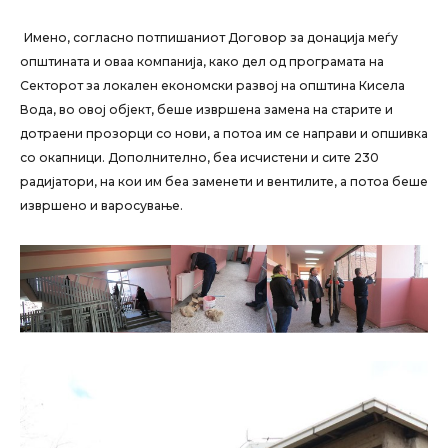
Имено, согласно потпишаниот Договор за донација меѓу
општината и оваа компанија, како дел од програмата на
Секторот за локален економски развој на општина Кисела
Вода, во овој објект, беше извршена замена на старите и
дотраени прозорци со нови, а потоа им се направи и опшивка
со окапници. Дополнително, беа исчистени и сите 230
радијатори, на кои им беа заменети и вентилите, а потоа беше
извршено и варосување.