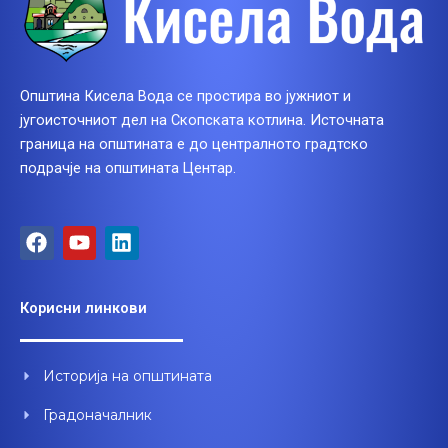
Општина Кисела Вода се простира во јужниот и
југоисточниот дел на Скопската котлина. Источната
граница на општината е до централното градтско
подрачје на општината Центар.
F
Y
L
a
o
i
c
u
n
e
t
k
Корисни линкови
b
u
e
o
b
d
o
e
i
Историја на општината
k
n
Градоначалник