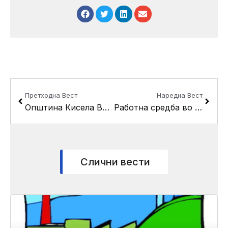
Prev
Next
Претходна Вест
Наредна Вест
Општина Кисела Вода потпиша документ “Антикорупциска политика-политика на интегритет”
Работна средба во општина Кисела Вода за изградба на градинка во Пинтија
Слични вести