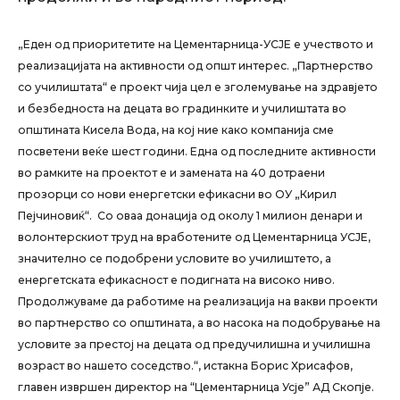
„Еден од приоритетите на Цементарница-УСЈЕ е учеството и
реализацијата на активности од општ интерес. „Партнерство
со училиштата“ е проект чија цел е зголемување на здравјето
и безбедноста на децата во градинките и училиштата во
општината Кисела Вода, на кој ние како компанија сме
посветени веќе шест години. Една од последните активности
во рамките на проектот е и замената на 40 дотраени
прозорци со нови енергетски ефикасни во ОУ „Кирил
Пејчиновиќ“. Со оваа донација од околу 1 милион денари и
волонтерскиот труд на вработените од Цементарница УСЈЕ,
значително се подобрени условите во училиштето, а
енергетската ефикасност е подигната на високо ниво.
Продолжуваме да работиме на реализација на вакви проекти
во партнерство со општината, а во насока на подобрување на
условите за престој на децата од предучилишна и училишна
возраст во нашето соседство.“, истакна Борис Хрисафов,
главен извршен директор на “Цементарница Усје” АД Скопје.