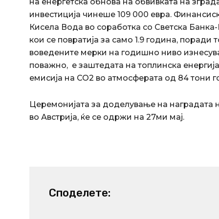
на енергетска обнова на обвивката на зград
инвестиција чинеше 109 000 евра. Финансис
Кисела Вода во соработка со Светска Банка-
кои се повратија за само 1.9 година, порад
воведените мерки на годишно ниво изнесува
поважно, е заштедата на топлинска енергиј
емисија на CO2 во атмосферата од 84 тони 
Церемонијата за доделување на наградата н
во Австрија, ќе се одржи на 27ми мај.
Споделете: