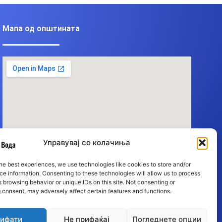
Мапа од општината
Управувај со колачиња
he best experiences, we use technologies like cookies to store and/or
e information. Consenting to these technologies will allow us to process
 browsing behavior or unique IDs on this site. Not consenting or
 consent, may adversely affect certain features and functions.
ифати
Не прифаќај
Погледнете опции