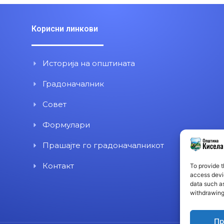
Корисни линкови
Историја на општината
Градоначалник
Совет
Формулари
Прашајте го градоначалникот
Контакт
To provide t
access devic
data such as
withdrawing
Пр