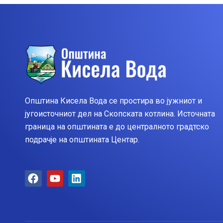
Општина Кисела Вода се простира во јужниот и
југоисточниот дел на Скопската котлина. Источната
граница на општината е до централното градтско
подрачје на општината Центар.
F
Y
L
a
o
i
c
u
n
e
t
k
b
u
e