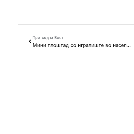
Prev
Претходна Вест
Мини плоштад со игралиште во населба Кисела Вода