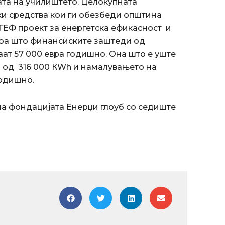
ата на училиштето. Целокупната
ки средства кои ги обезбеди општина
ГЕФ проект за енергетска ефикасност и
и тоа што финансиските заштеди од
ат 57 000 евра годишно. Она што е уште
а од 316 000 КWh и намалувањето на
годишно.
а фондацијата Енерџи глоуб со седиште