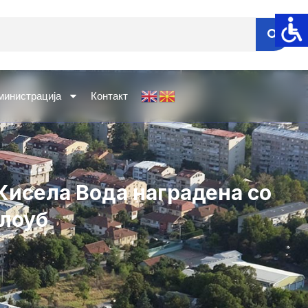
министрација
Контакт
Кисела Вода наградена со
глоуб