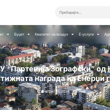
Search
ет
Буџет
Квалитет на воздух
Е-услуги
Ад
ОУ “Партенија Зографски” од 
тижната награда на Енерџи 
април 25, 2014