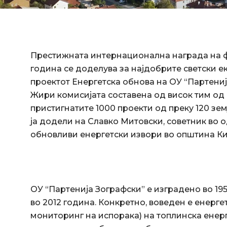
Престижната интернационална награда на фо
година се доделува за најдобрите светски 
проектот Енергетска обнова на ОУ “Партени
Жири комисијата составена од висок тим од 
пристигнатите 1000 проекти од преку 120 зе
ја додели на Славко Митовски, советник во 
обновливи енергетски извори во општина Ки
ОУ “Партенија Зографски” е изградено во 19
во 2012 година. Конкретно, воведен е енерге
мониторинг на испорака) на топлинска енер