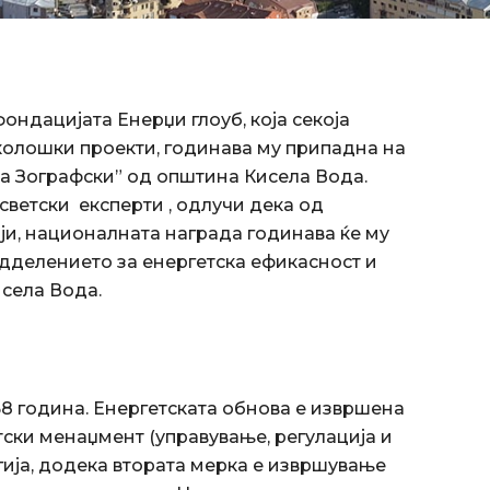
ндацијата Енерџи глоуб, која секоја
еколошки проекти, годинава му припадна на
ја Зографски” од општина Кисела Вода.
светски експерти , одлучи дека од
мји, националната награда годинава ќе му
одделението за енергетска ефикасност и
села Вода.
58 година. Енергетската обнова е извршена
тски менаџмент (управување, регулација и
гија, додека втората мерка е извршување