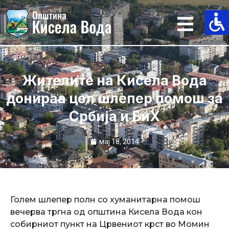
Skip
to
content
Жителите на Кисела Вода
донираа цел шлепер помош за
Србија и БиХ
мај 18, 2014
Голем шлепер полн со хуманитарна помош
вечерва тргна од општина Кисела Вода кон
собирниот пункт на Црвениот крст во Момин