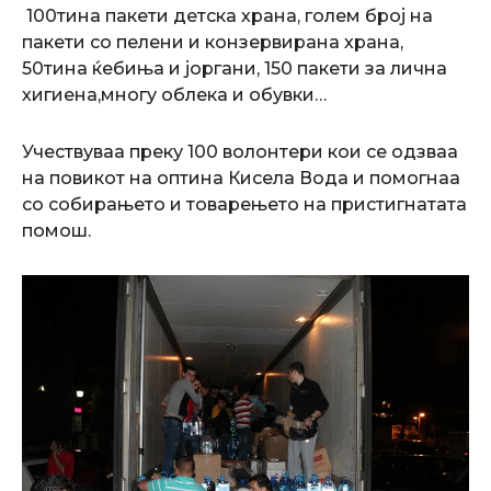
100тина пакети детска храна, голем број на
пакети со пелени и конзервирана храна,
50тина ќебиња и јоргани, 150 пакети за лична
хигиена,многу облека и обувки…
Учествуваа преку 100 волонтери кои се одзваа
на повикот на оптина Кисела Вода и помогнаа
со собирањето и товарењето на пристигнатата
помош.