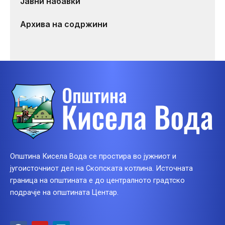
Јавни набавки
Архива на содржини
Општина Кисела Вода се простира во јужниот и
југоисточниот дел на Скопската котлина. Источната
граница на општината е до централното градтско
подрачје на општината Центар.