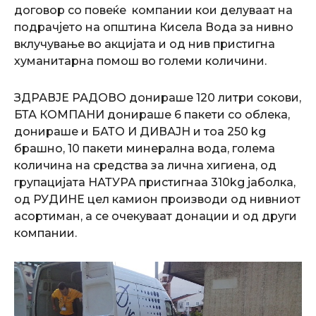
договор со повеќе компании кои делуваат на
подрачјето на општина Кисела Вода за нивно
вклучување во акцијата и од нив пристигна
хуманитарна помош во големи количини.
ЗДРАВЈЕ РАДОВО донираше 120 литри сокови,
БТА КОМПАНИ донираше 6 пакети со облека,
донираше и БАТО И ДИВАЈН и тоа 250 kg
брашно, 10 пакети минерална вода, голема
количина на средства за лична хигиена, од
групацијата НАТУРА пристигнаа 310kg јаболка,
од РУДИНЕ цел камион производи од нивниот
асортиман, а се очекуваат донации и од други
компании.