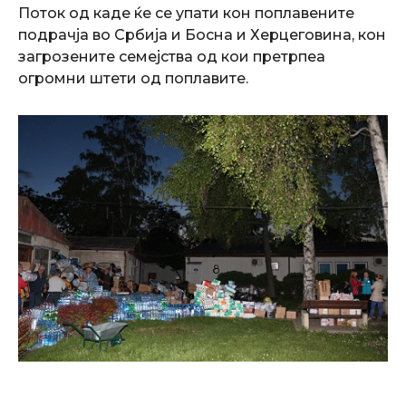
Поток од каде ќе се упати кон поплавените
подрачја во Србија и Босна и Херцеговина, кон
загрозените семејства од кои претрпеа
огромни штети од поплавите.