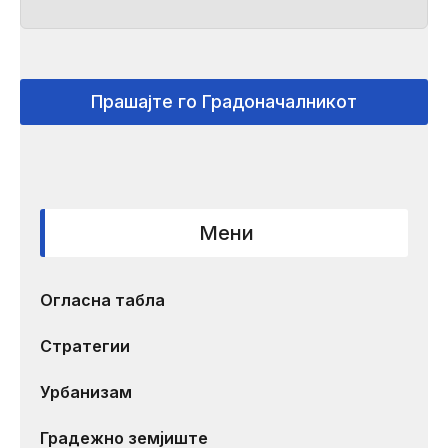
Прашајте го Градоначалникот
Мени
Огласна табла
Стратегии
Урбанизам
Градежно земјиште