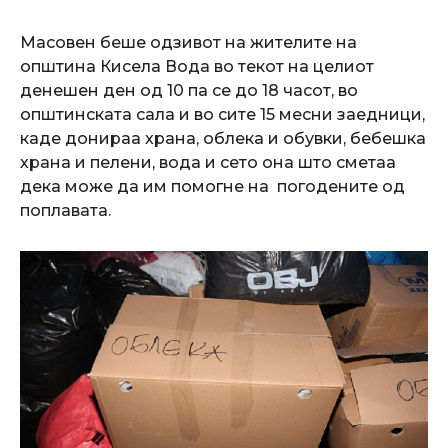
Масовен беше одзивот на жителите на
општина Кисела Вода во текот на целиот
денешен ден од 10 па се до 18 часот, во
општинската сала и во сите 15 месни заедници,
каде донираа храна, облека и обувки, бебешка
храна и пелени, вода и сето она што сметаа
дека може да им помогне на погодените од
поплавата.