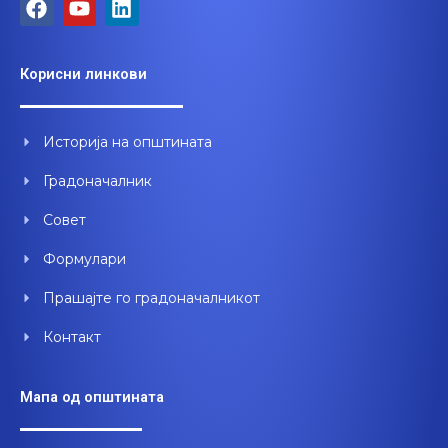
F
Y
L
a
o
i
c
u
n
e
t
k
Корисни линкови
b
u
e
o
b
d
o
e
i
Историја на општината
k
n
Градоначалник
Совет
Формулари
Прашајте го градоначалникот
Контакт
Мапа од општината