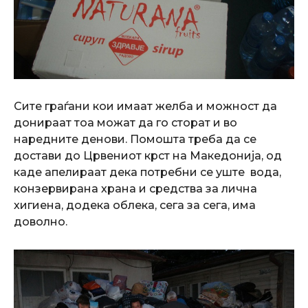
Сите граѓани кои имаат желба и можност да
донираат тоа можат да го сторат и во
наредните денови. Помошта треба да се
достави до Црвениот крст на Македонија, од
каде апелираат дека потребни се уште вода,
конзервирана храна и средства за лична
хигиена, додека облека, сега за сега, има
доволно.