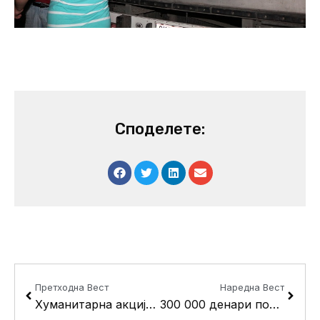
Споделете:
Prev
Next
Претходна Вест
Наредна Вест
Хуманитарна акција” Да подадеме рака” во општина Кисела Вода
300 000 денари помош од Кисела Вода за Србија и БиХ, советниците ќе донираат 25% од својот паушал