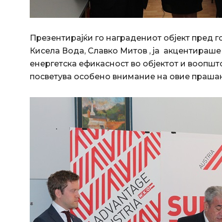
Презентирајќи го наградениот објект пред г
Кисела Вода, Славко Митов , ја акцентираш
енергетска ефикасност во објектот и воопшт
посветува особено внимание на овие праша