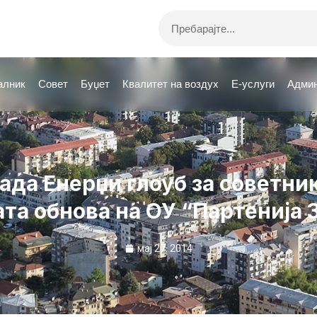
Search
алник
Совет
Буџет
Квалитет на воздух
Е-услуги
Админ
да Енерџи глоуб за советни
та обнова на ОУ “Партенија
мај 27, 2014