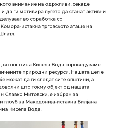
тското внимание на одржливи, секаде
и да ги мотивира луѓето да станат активни
делуваат во соработка со
 Комора-истакна трговското аташе на
Шлатл.
т, во општина Кисела Вода спроведуваме
ничените природни ресурси. Нашата цел е
е можат да ги следат сите општини, а
доволни што токму објект од нашата
н Славко Митовски, е избран за
 глоуб за Македонија-истакна Билјана
ина Кисела Вода.