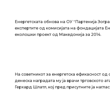
Енергетската обнова на ОУ “Партенија Зогр
експертите од комисијата на фондацијата Ен
еколошки проект од Македонија за 2014.
На советникот за енергетска ефикасност од
денеска наградата му ја врачи трговското а
Герхард Шлатл, кој пред присутните ја нагла