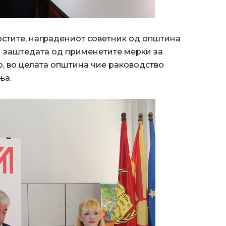
остите, наградениот советник од општина
е заштедата од применетите мерки за
о, во целата општина чие раководство
ња.