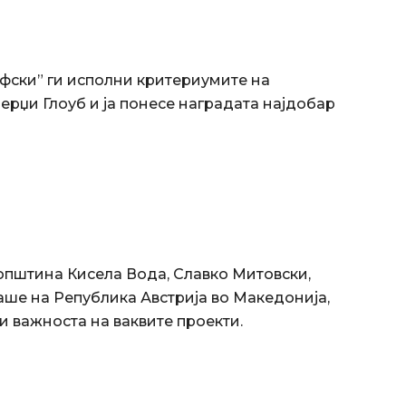
афски” ги исполни критериумите на
ерџи Глоуб и ја понесе наградата најдобар
 општина Кисела Вода, Славко Митовски,
таше на Република Австрија во Македонија,
си важноста на ваквите проекти.