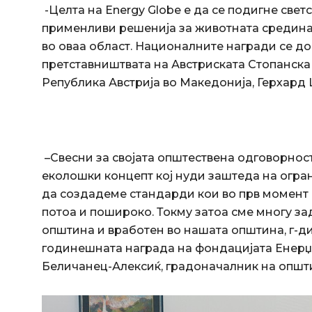
-Целта на Energy Globe е да се подигне све
применливи решенија за животната средина 
во оваа област. Националните награди се до
претставништвата на Австриската Стопанска
Република Австрија во Македонија, Герхард 
–
Свесни за својата општествена одговорнос
еколошки концепт кој нуди заштеда на огра
да создадеме стандарди кои во прв момент ќ
потоа и пошироко. Токму затоа сме многу за
општина и вработен во нашата општина, г-ди
годинешната награда на фондацијата Енерџи
Беличанец-Алексиќ, градоначалник на општ