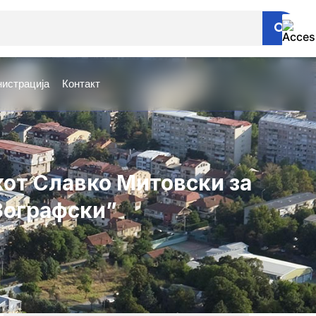
истрација
Контакт
кот Славко Митовски за
 Зографски”