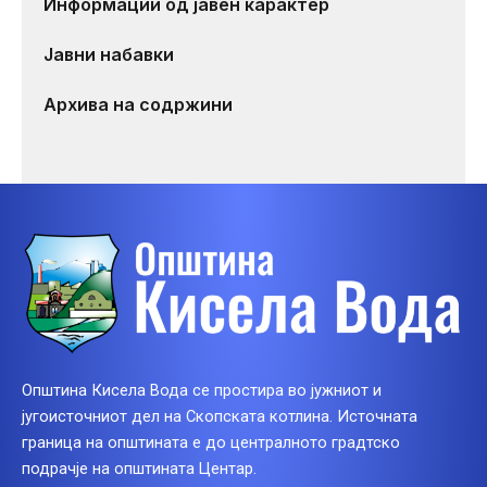
Информации од јавен карактер
Јавни набавки
Архива на содржини
Општина Кисела Вода се простира во јужниот и
југоисточниот дел на Скопската котлина. Источната
граница на општината е до централното градтско
подрачје на општината Центар.