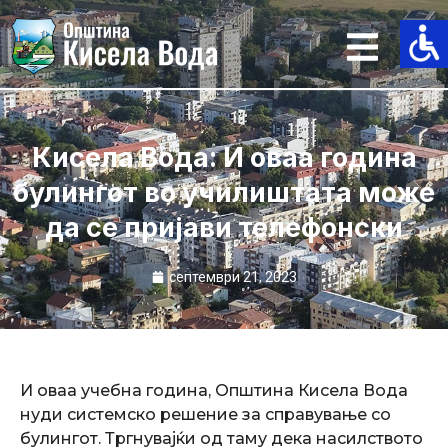
Skip
to
content
Кисела Вода: И оваа година
булингот во училиштата може
да се пријави телефонски
септември 21, 2023
И оваа учебна година, Општина Кисела Вода
нуди системско решение за справување со
булингот. Тргнувајќи од таму дека насилството