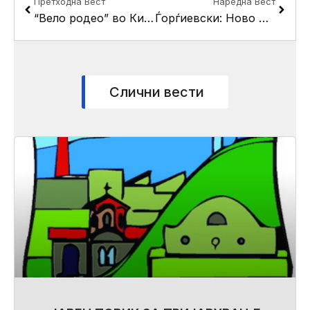
Претходна Вест
Наредна Вест
“Вело родео” во Кисела Вода во рамки на Европската недела на мобилност
Ѓорѓиевски: Ново фудбалско и детско игралиште, како и паркинг простор во во ООУ “Круме Кепески”
Слични вести