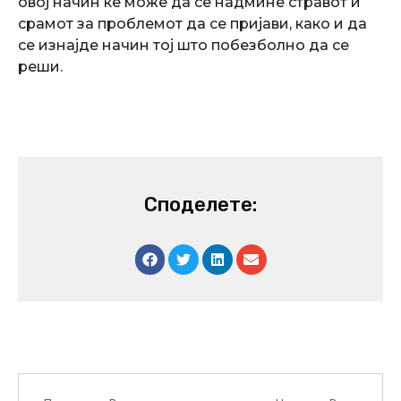
овој начин ќе може да се надмине стравот и
срамот за проблемот да се пријави, како и да
се изнајде начин тој што побезболно да се
реши.
Споделете:
Prev
Next