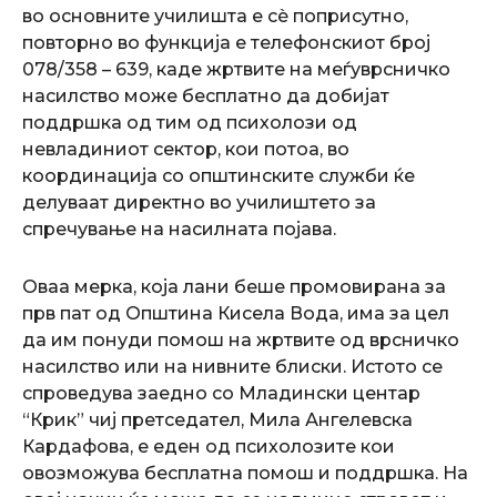
во основните училишта е сè поприсутно,
повторно во функција е телефонскиот број
078/358 – 639, каде жртвите на меѓуврсничко
насилство може бесплатно да добијат
поддршка од тим од психолози од
невладиниот сектор, кои потоа, во
координација со општинските служби ќе
делуваат директно во училиштето за
спречување на насилната појава.
Оваа мерка, која лани беше промовирана за
прв пат од Општина Кисела Вода, има за цел
да им понуди помош на жртвите од врсничко
насилство или на нивните блиски. Истото се
спроведува заедно со Младински центар
“Крик” чиј претседател, Мила Ангелевска
Кардафова, е еден од психолозите кои
овозможува бесплатна помош и поддршка. На