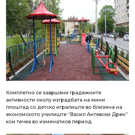
Комплетно се завршени градежните
активности околу изградбата на мини
плоштад со детско игралиште во близина на
економското училиште “Васил Антевски Дрен”
кои течеа во изминатиов период.