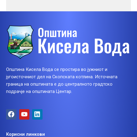
Општина Кисела Вода се простира во јужниот и
југоисточниот дел на Скопската котлина. Источната
граница на општината е до централното градтско
подрачје на општината Центар.
F
Y
L
a
o
i
c
u
n
e
t
k
Корисни линкови