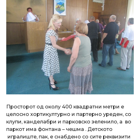
Просторот од околу 400 квадратни метри е
целосно хортикултурно и партерно уреден, со
клупи, канделабри и парковско зеленило, а во
паркот има фонтана – чешма . Детското
игралиште, пак, е снабдено со сите реквизити