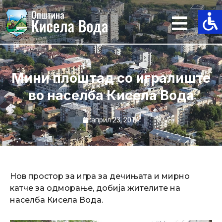
Skip
to
content
Мини плоштад со игралиште
во населба Кисела Вода
април 23, 2014
Нов простор за игра за дечињата и мирно
катче за одморање, добија жителите на
населба Кисела Вода.