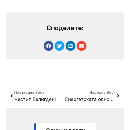
Споделете:
Prev
Next
Претходна Вест
Наредна Вест
Честит Велигден!
Енергетската обнова на ОУ “Партенија Зографски” од Кисела Вода наградена со престижната награда на Енерџи глоуб