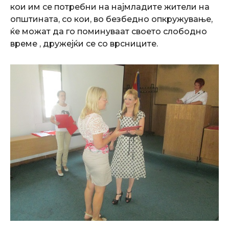
кои им се потребни на најмладите жители на
општината, со кои, во безбедно опкружување,
ќе можат да го поминуваат своето слободно
време , дружејќи се со врсниците.