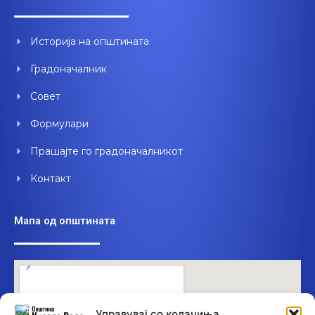
b
u
e
o
b
d
o
e
i
Историја на општината
k
n
Градоначалник
Совет
Формулари
Прашајте го градоначалникот
Контакт
Мапа од општината
Управувај со колачиња