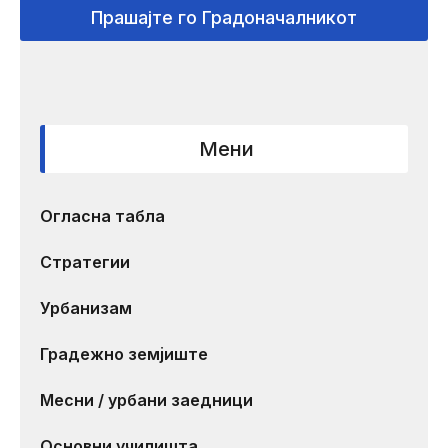
Прашајте го Градоначалникот
Мени
Огласна табла
Стратегии
Урбанизам
Градежно земјиште
Месни / урбани заедници
Основни училишта