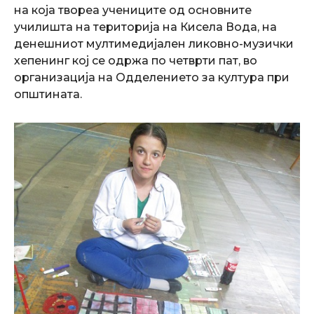
на која твореа учениците од основните
училишта на територија на Кисела Вода, на
денешниот мултимедијален ликовно-музички
хепенинг кој се одржа по четврти пат, во
организација на Одделението за култура при
општината.