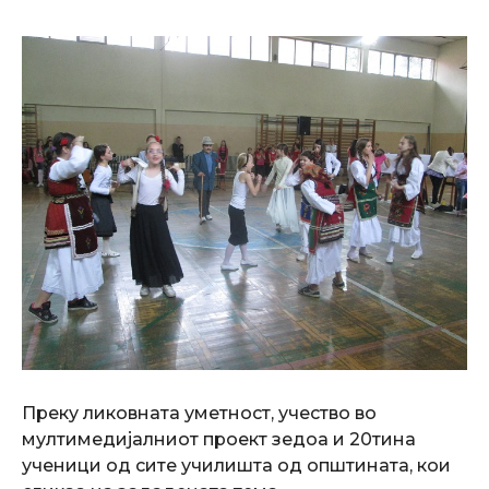
Преку ликовната уметност, учество во
мултимедијалниот проект зедоа и 20тина
ученици од сите училишта од општината, кои