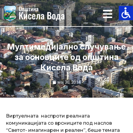
Skip
to
content
Мултимедијално случување
за основците од општина
Кисела Вода
мај 30, 2014
Виртуелната наспроти реалната
комуникацијата со врсниците под наслов
“Светот- имагинарен и реален”, беше темата