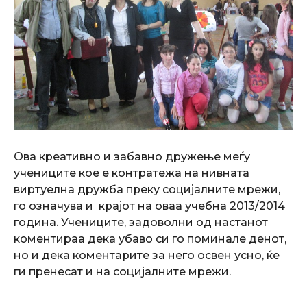
Ова креативно и забавно дружење меѓу
учениците кое е контратежа на нивната
виртуелна дружба преку социјалните мрежи,
го означува и крајот на оваа учебна 2013/2014
година. Учениците, задоволни од настанот
коментираа дека убаво си го поминале денот,
но и дека коментарите за него освен усно, ќе
ги пренесат и на социјалните мрежи.