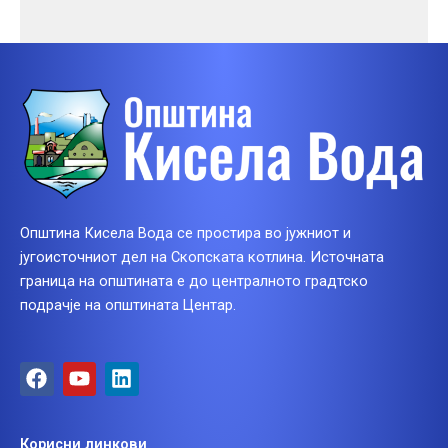
Општина Кисела Вода се простира во јужниот и
југоисточниот дел на Скопската котлина. Источната
граница на општината е до централното градтско
подрачје на општината Центар.
F
Y
L
a
o
i
c
u
n
e
t
k
Корисни линкови