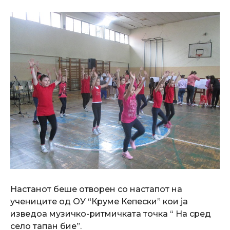
Настанот беше отворен со настапот на
учениците од ОУ “Круме Кепески” кои ја
изведоа музичко-ритмичката точка “ На сред
село тапан бие”.