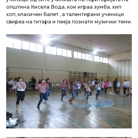
општина Кисела Вода, кои играа зумба, хип
хоп, класичен балет , а талентирани ученици
свиреа на гитара и пееја познати музички теми.