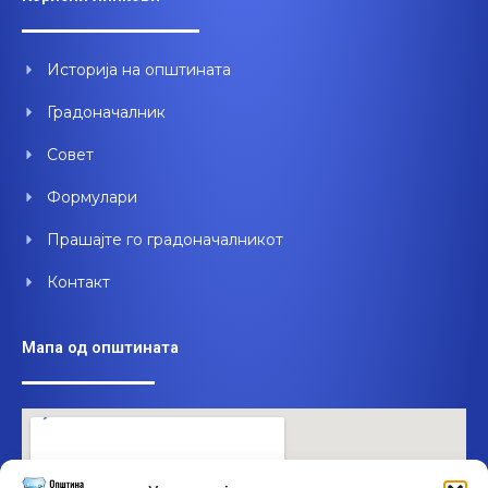
b
u
e
o
b
d
o
e
i
Историја на општината
k
n
Градоначалник
Совет
Формулари
Прашајте го градоначалникот
Контакт
Мапа од општината