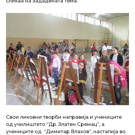
сликаа на зададената тема.
Свои ликовни творби направија и учениците
од училиштето “Др. Златен Сремац”, а
учениците од “Димитар Влахов”, настапија во