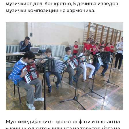
музичкиот дел. Конкретно, 5 дечиња изведоа
музички композиции на хармоника.
Мултимедијалниот проект опфати и настап на
ученици од сите училишта на територијата на