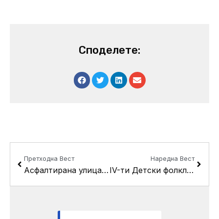
Споделете:
Prev
Next
Претходна Вест
Наредна Вест
Асфалтирана улица “1440” во Пинтија
IV-ти Детски фолклорни смотри на Три Круши