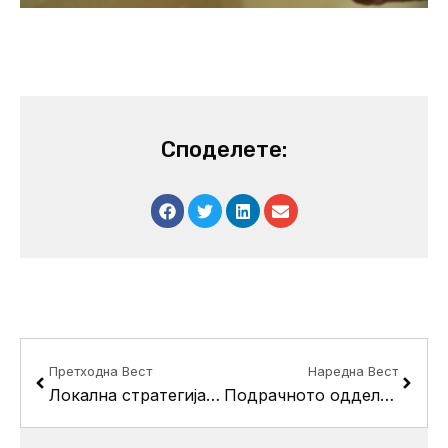
Споделете:
Prev
Next
Претходна Вест
Наредна Вест
Локална стратегија за претприемничко учење за општина Кисела Вода
Подрачното одделение на Управата за водење на матични книги од Драчево, префрлено во општина Кисела Вода