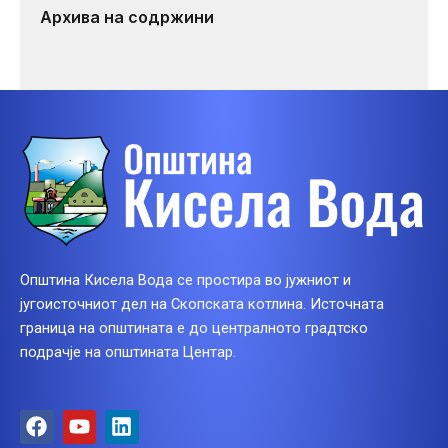
Архива на содржини
Општина Кисела Вода се простира во јужниот и
југоисточниот дел на Скопската котлина. Источната
граница на општината е до централното градтско
подрачје на општината Центар.
F
Y
L
a
o
i