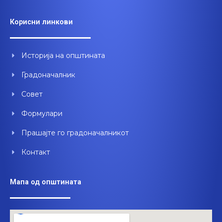
c
u
n
e
t
k
Корисни линкови
b
u
e
o
b
d
o
e
i
Историја на општината
k
n
Градоначалник
Совет
Формулари
Прашајте го градоначалникот
Контакт
Мапа од општината