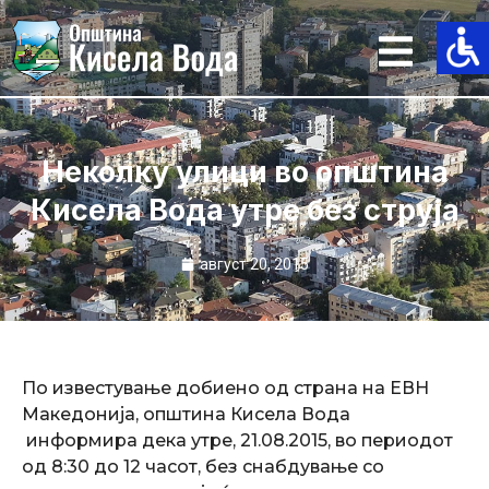
Skip
to
content
Неколку улици во општина
Кисела Вода утре без струја
август 20, 2015
По известување добиено од страна на ЕВН
Македонија, општина Кисела Вода
информира дека утре, 21.08.2015, во периодот
од 8:30 до 12 часот, без снабдување со