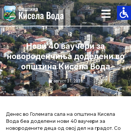
Skip
to
content
Нови 40 ваучери за
новороденчиња доделени во
општина Кисела Вода
август 31, 2015
Денес во Големата сала на општина Кисела
Вода беа доделени нови 40 ваучери за
новородените деца од овој дел на градот. Со