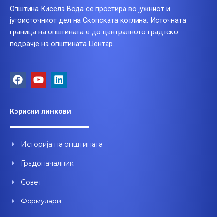
Општина Кисела Вода се простира во јужниот и
југоисточниот дел на Скопската котлина. Источната
граница на општината е до централното градтско
подрачје на општината Центар.
F
Y
L
a
o
i
c
u
n
e
t
k
Корисни линкови
b
u
e
o
b
d
o
e
i
Историја на општината
k
n
Градоначалник
Совет
Формулари