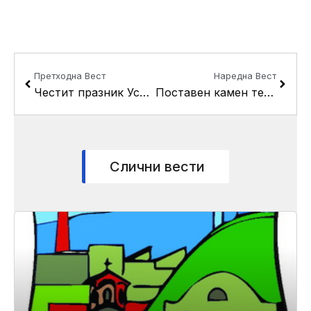
Prev
Next
Претходна Вест
Наредна Вест
Честит празник Успение на Пресвета Богородица !
Поставен камен темелник на новата училишна зграда на ООУ “Невена Георгиева Дуња”
Слични вести