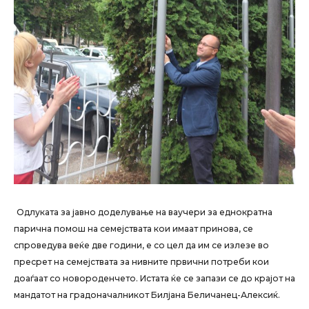
Одлуката за јавно доделување на ваучери за еднократна
парична помош на семејствата кои имаат принова, се
спроведува веќе две години, е со цел да им се излезе во
пресрет на семејствата за нивните првични потреби кои
доаѓаат со новороденчето. Истата ќе се запази се до крајот на
мандатот на градоначалникот Билјана Беличанец-Алексиќ.