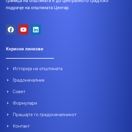
граница на општината е до централното градтско
подрачје на општината Центар.
F
Y
L
a
o
i
c
u
n
e
t
k
Корисни линкови
b
u
e
o
b
d
o
e
i
Историја на општината
k
n
Градоначалник
Совет
Формулари
Прашајте го градоначалникот
Контакт