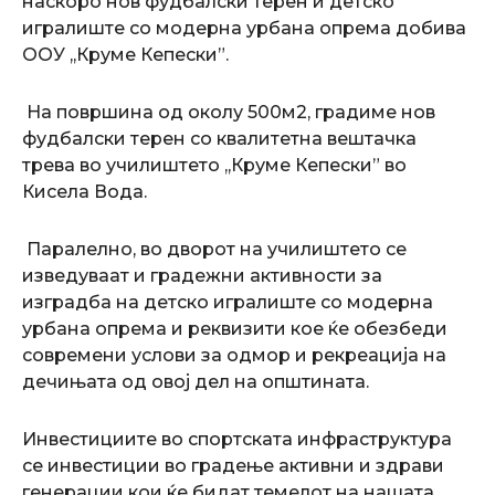
наскоро нов фудбалски терен и детско
игралиште со модерна урбана опрема добива
ООУ ,,Круме Кепески”.
На површина од околу 500м2, градиме нов
фудбалски терен со квалитетна вештачка
трева во училиштето ,,Круме Кепески” во
Кисела Вода.
Паралелно, во дворот на училиштето се
изведуваат и градежни активности за
изградба на детско игралиште со модерна
урбана опрема и реквизити кое ќе обезбеди
современи услови за одмор и рекреација на
дечињата од овој дел на општината.
Инвестициите во спортската инфраструктура
се инвестиции во градење активни и здрави
генерации кои ќе бидат темелот на нашата