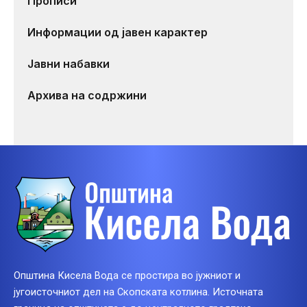
Прописи
Информации од јавен карактер
Јавни набавки
Архива на содржини
Општина Кисела Вода се простира во јужниот и
југоисточниот дел на Скопската котлина. Источната