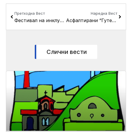
Prev
Next
Претходна Вест
Наредна Вест
Фестивал на инклузија во Кисела Вода
Асфалтирани “Гутенбергова”и “Волтерова” во Драчево
Слични вести