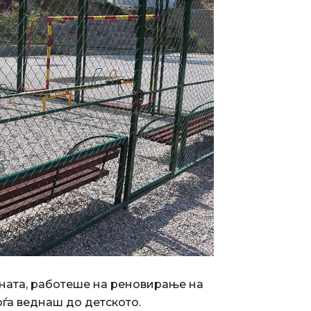
ината, работеше на реновирање на
оѓа веднаш до детското.