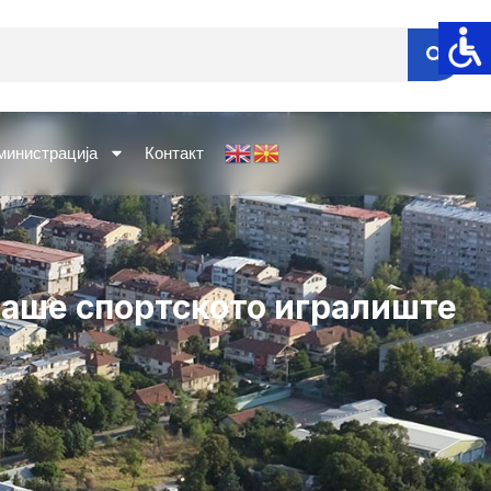
министрација
Контакт
раше спортското игралиште