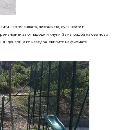
зити – вртелешката, лизгалката, лулашките и
рема-канти за отпадоци и клупи. За изградба на ова ново
000 денари, а го изведоа екипите на фирмата