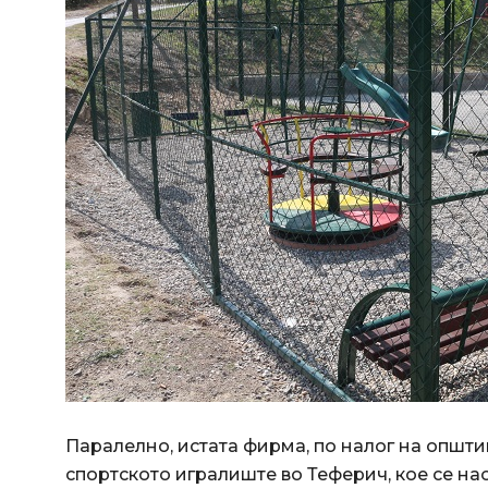
Паралелно, истата фирма, по налог на општ
спортското игралиште во Теферич, кое се на