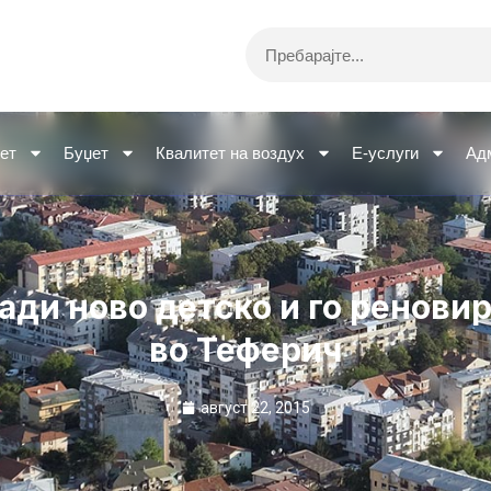
Search
ет
Буџет
Квалитет на воздух
Е-услуги
Ад
ади ново детско и го ренови
во Теферич
август 22, 2015