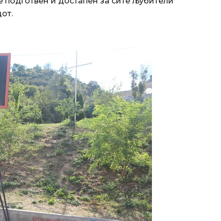
 е подготвен и достапен за сите љубители
от.