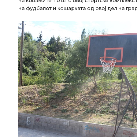
на кошевите, по што овој спортски комплекс
на фудбалот и кошарката од овој дел на град