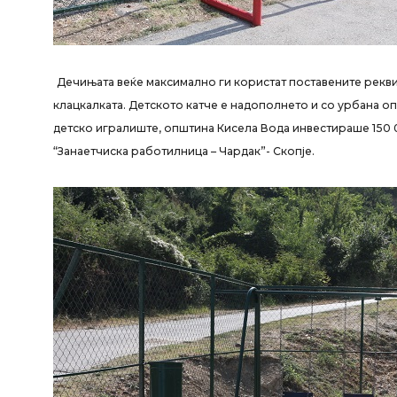
Дечињата
веќе максимално ги користат поставените рекви
клацкалката. Детското катче е надополнето и со урбана оп
детско игралиште, општина Кисела Вода инвестираше 150 
“Занаетчиска работилница – Чардак”- Скопје.