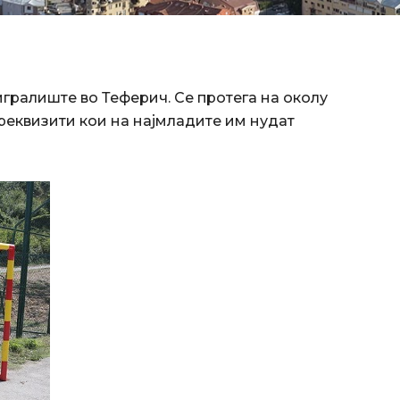
гралиште во Теферич. Се протега на околу
реквизити кои на најмладите им нудат