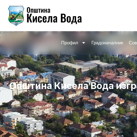
Skip
to
content
Профил
Градоначалник
Сов
Општина Кисела Вода изгр