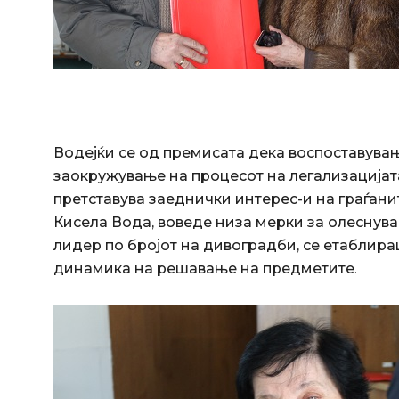
Водејќи се од премисата дека воспоставува
заокружување на процесот на легализацијат
претставува заеднички интерес-и на граѓани
Кисела Вода, воведе низа мерки за олеснува
лидер по бројот на дивоградби, се етаблир
динамика на решавање на предметите
.