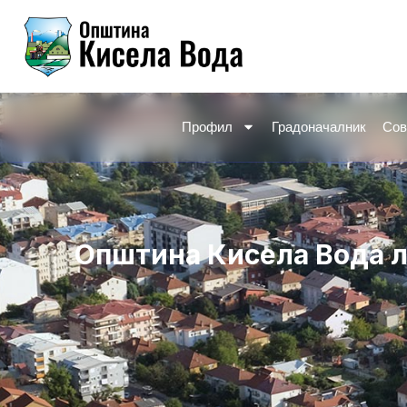
Skip
to
content
Профил
Градоначалник
Сов
Општина Кисела Вода л