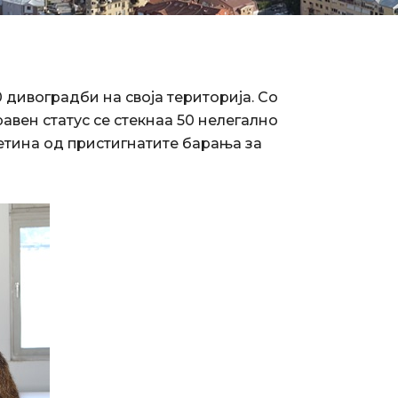
дивоградби на своја територија. Со
вен статус се стекнаа 50 нелегално
етина од пристигнатите барања за