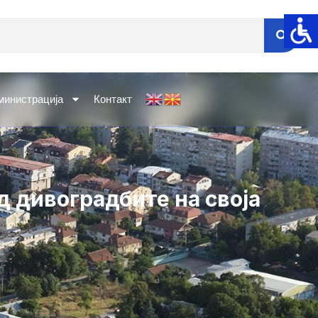
министрација
Контакт
 дивоградбите на своја