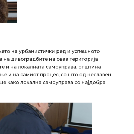
њето на урбанистички ред и успешното
а на дивоградбите на оваа територија
те и на локалната самоуправа, општина
ње и на самиот процес, со што од неславен
аше како локална самоуправа со најдобра