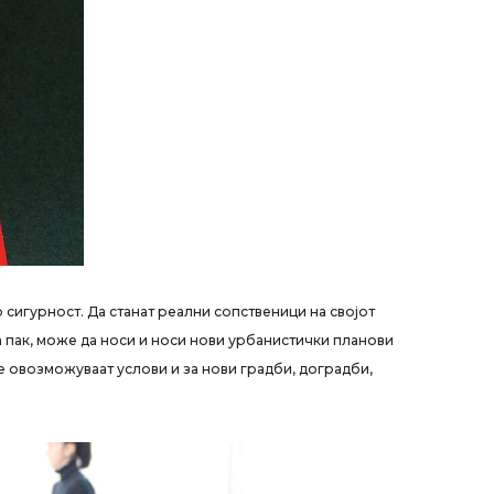
о сигурност. Да станат реални сопственици на својот
а пак, може да носи и носи нови урбанистички планови
е овозможуваат услови и за нови градби, доградби,