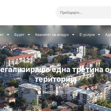
Search
ет
Буџет
Квалитет на воздух
Е-услуги
Ад
егализираше една третина од
територија
февруари 18, 2015