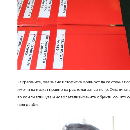
За граѓаните, ова значи историска можност да се стекнат с
имот и да можат правно да располагаат со него. Општинат
во кои ги впишува и новолегализираните објекти, со што с
надградби…