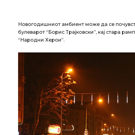
Новогодишниот амбиент може да се почувств
булеварот “Борис Трајковски”, кај стара рам
“Народни Херои”.