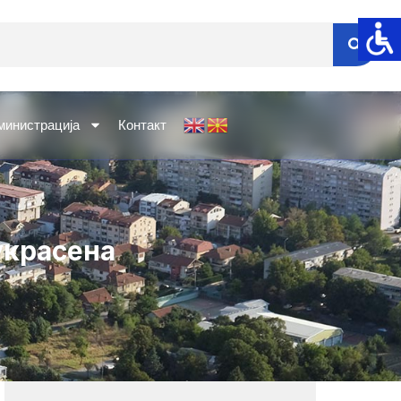
министрација
Контакт
украсена