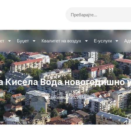
Search
ет
Буџет
Квалитет на воздух
Е-услуги
Ад
 Кисела Вода новогодишно 
декември 20, 2014