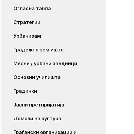
Огласна табла
Стратегии
Урбанизам
Градежно земјиште
Месни / урбани заедници
Основни училишта
Градинки
Јавни претпријатија
Домови на култура
Граѓански организации и