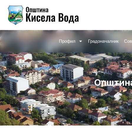
Skip
to
content
Профил
Градоначалник
Сов
Општина