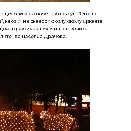
е денови и на почетокот на ул. “Огњан
”, како и на скверот околу околу црквата
доа атрактивен лик и на парковите
лите” во населба Драчево.