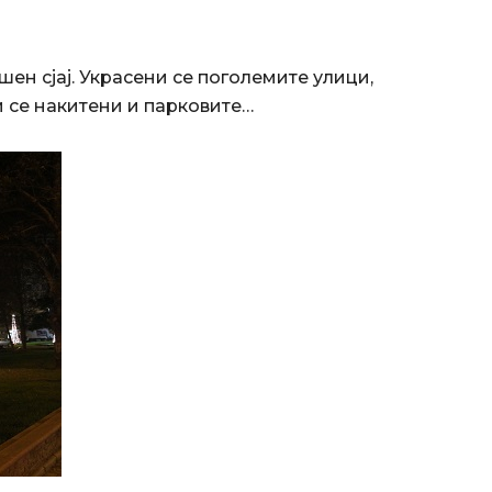
н сјај. Украсени се поголемите улици,
 се накитени и парковите…