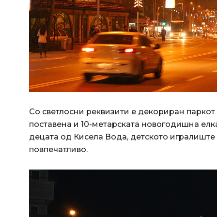
Со светлосни реквизити е декориран паркот
поставена и 10-метарската новогодишна елка
децата од Кисела Вода, детското игралиште 
повпечатливо.