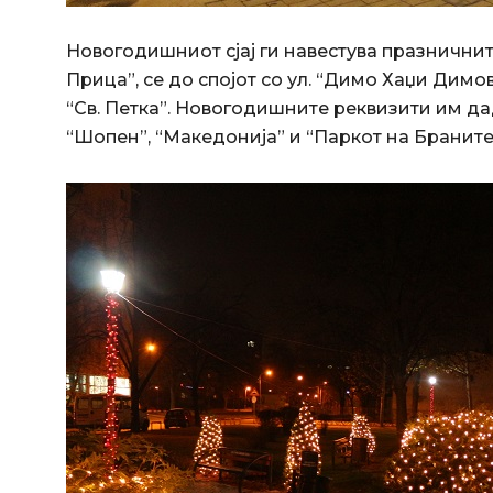
Новогодишниот сјај ги навестува празничнит
Прица”, се до спојот со ул. “Димо Хаџи Димов
“Св. Петка”. Новогодишните реквизити им да
“Шопен”, “Македонија” и “Паркот на Браните