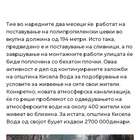
Тие во наредните два месеци ќе работат на
поставување на полипропиленски цевки во
вкупна должина од 194 метри. Исто така,
предвидено е и поставување на сливници, а по
завршување на монтажните работи улицата ќе
биде поплочена со бехатон плочки. Оваа
активност е дел од континуираните заложби
на општина Кисела Вода за подобрување на
условите за живеење на сите свои жители.
Конкретно, новата атмосферска канализација,
ќе го реши проблемот со одведувањето на
атмосферските води на околу 400 жители кои
живеат во близина. За истата, општина Кисела
Вода од својот буџет издвои 2700 000денари.