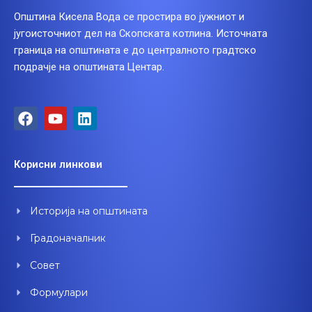
Општина Кисела Вода се простира во јужниот и
југоисточниот дел на Скопската котлина. Источната
граница на општината е до централното градтско
подрачје на општината Центар.
F
Y
L
a
o
i
c
u
n
e
t
k
Корисни линкови
b
u
e
o
b
d
o
e
i
Историја на општината
k
n
Градоначалник
Совет
Формулари