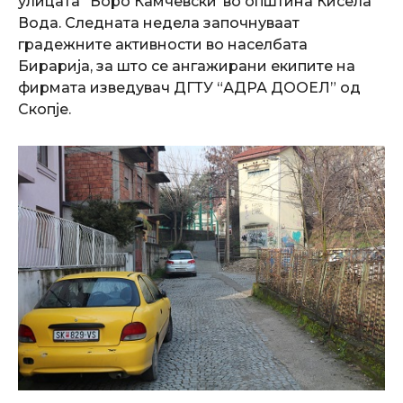
улицата “Боро Камчевски”во општина Кисела
Вода. Следната недела започнуваат
градежните активности во населбата
Бирарија, за што се ангажирани екипите на
фирмата изведувач ДГТУ “АДРА ДООЕЛ” од
Скопје.