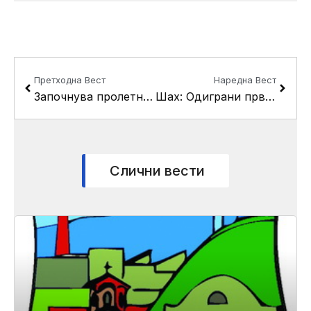
Prev
Next
Претходна Вест
Наредна Вест
Започнува пролетниот дел на шаховската лига
Шах: Одиграни првите натпревари во пролетниот дел
Слични вести