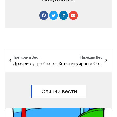
Prev
Next
Претходна Вест
Наредна Вест
Драчево утре без вода
Конституиран е Совет на потрошувачите во Кисела Вода
Слични вести