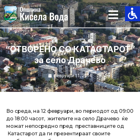
Skip
to
content
“ОТВОРЕНО СО КАТАСТАРОТ”
за село Драчево
февруари 11, 2014
Во среда, на 12 февруари, во периодот од 09:00
до 18:00 часот, жителите на село Драчево ќе
можат непосредно пред преставниците од
Катастарот да ги презентираат своите