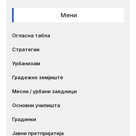
Мени
Огласна табла
Стратегии
Урбанизам
Градежно земјиште
Месни / урбани заедници
Основни училишта
Градинки
Јавни претпријатија