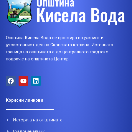
Општина Кисела Вода се простира во јужниот и
југоисточниот дел на Скопската котлина. Источната
граница на општината е до централното градтско
подрачје на општината Центар.
F
Y
L
a
o
i
c
u
n
e
t
k
Корисни линкови
b
u
e
o
b
d
o
e
i
Историја на општината
k
n
Градоначалник