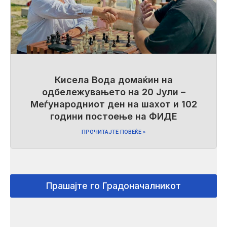
Кисела Вода домаќин на
одбележувањето на 20 Јули –
Меѓународниот ден на шахот и 102
години постоење на ФИДЕ
ПРОЧИТАЈТЕ ПОВЕЌЕ »
Прашајте го Градоначалникот