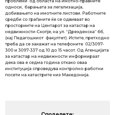
проблеми од областа на имотно-правните
односи, барањата за легализација,
добивањето на имотните листови. Работните
средби со граѓаните ќе се одвиваат во
просториите на Центарот за катастар на
недвижности-Скопје, на ул. “Дрезденска” бб,
(кај Педагошкиот факултет).
Истите, претходно
треба да се закажат на телефоните 02/3097-
300 и 3097-337 од 10 до 15 часот.
Од Агенцијата
за катастар на недвижности информираат
дека ова е седма година откако оваа
институција спроведува контролно-работни
посети на катастрите низ Македонија.
Споделете: