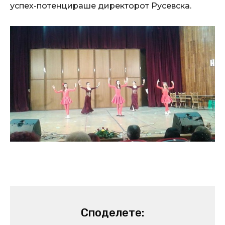
успех-потенцираше директорот Русевска.
Споделете: