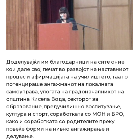
Доделувајќи им благодарници на сите оние
кои дале свој печат во развојот на наставниот
процес и афирмацијата на училиштето, таа го
потенцираше ангажманот на локалната
самоуправа, улогата на градоначалникот на
општина Кисела Вода, секторот за
образование, предучилишно воспитување,
култура и спорт, соработката со МОН и БРО,
како и соработката со родителите преку
повеќе форми на нивно ангажирање и
делување.