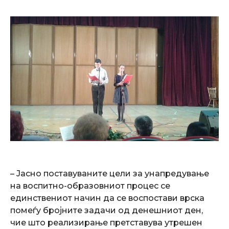
– Јасно поставуваните цели за унапредување
на воспитно-образовниот процес се
единствениот начин да се воспостави врска
помеѓу бројните задачи од денешниот ден,
чие што реализирање претставува утрешен