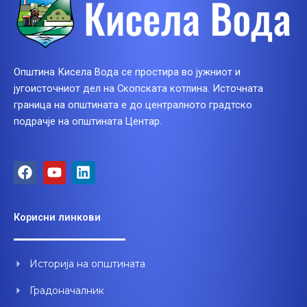
Општина Кисела Вода се простира во јужниот и
југоисточниот дел на Скопската котлина. Источната
граница на општината е до централното градтско
подрачје на општината Центар.
F
Y
L
a
o
i
c
u
n
e
t
k
Корисни линкови
b
u
e
o
b
d
o
e
i
Историја на општината
k
n
Градоначалник