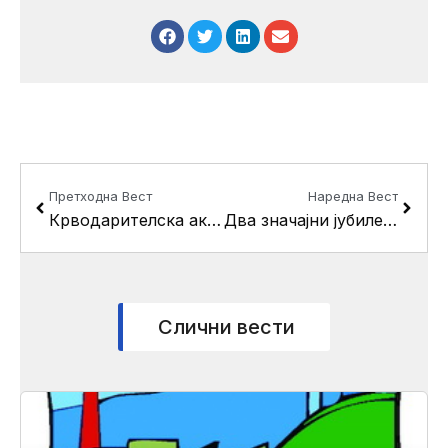
Prev
Next
Претходна Вест
Наредна Вест
Крводарителска акција во општина Кисела Вода
Два значајни јубилеја за ОУ„Св. Климент Охридски“ од селото Драчево
Слични вести