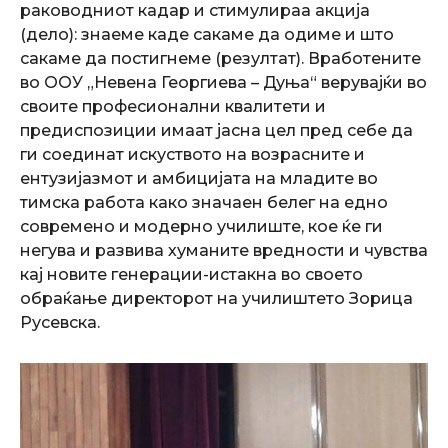
раководниот кадар и стимулираа акција
(дело): знаеме каде сакаме да одиме и што
сакаме да постигнеме (резултат).
Вработените
во ООУ „Невена Георгиева – Дуња“ верувајќи во
своите професионални квалитети и
предиспозиции имаат јасна цел пред себе да
ги соединат искуството на возрасните и
ентузијазмот и амбицијата на младите во
тимска работа како значаен белег на едно
современо и модерно училиште, кое ќе ги
негува и развива хуманите вредности и чувства
кај новите генерации-истакна во своето
обраќање директорот на училиштето Зорица
Русевска.