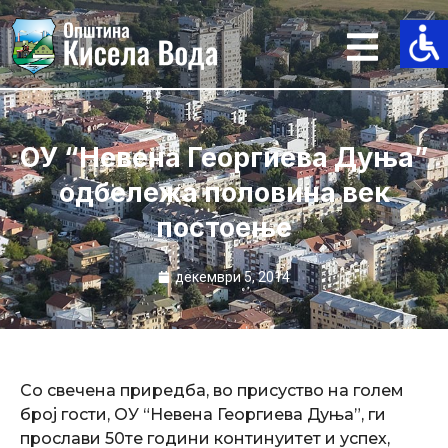
Skip
to
content
ОУ “Невена Георгиева Дуња”
одбележа половина век
постоење
декември 5, 2014
Со свечена приредба, во присуство на голем
број гости, ОУ “Невена Георгиева Дуња”, ги
прослави 50те години континуитет и успех,