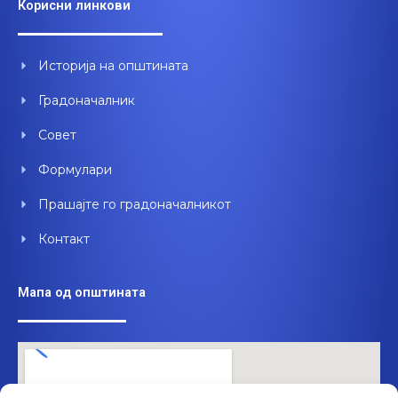
Корисни линкови
b
u
e
o
b
d
o
e
i
Историја на општината
k
n
Градоначалник
Совет
Формулари
Прашајте го градоначалникот
Контакт
Мапа од општината