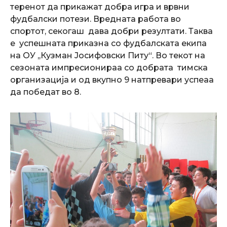
теренот да прикажат добра игра и врвни
фудбалски потези. Вредната работа во
спортот, секогаш дава добри резултати. Таква
е успешната приказна со фудбалската екипа
на ОУ ,,Кузман Јосифовски Питу“. Во текот на
сезоната импресионираа со добрата тимска
организација и од вкупно 9 натпревари успеаа
да победат во 8.