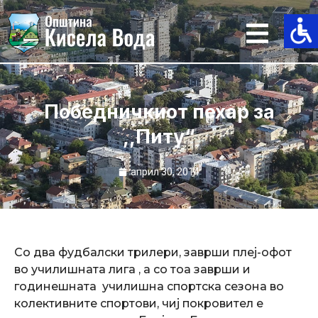
Skip
to
content
Победничкиот пехар за
,,Питу“
април 30, 2014
Со два фудбалски трилери, заврши плеј-офот
во училишната лига , а со тоа заврши и
годинешната училишна спортска сезона во
колективните спортови, чиј покровител е