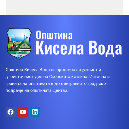
Општина Кисела Вода се простира во јужниот и
југоисточниот дел на Скопската котлина. Источната
граница на општината е до централното градтско
подрачје на општината Центар.
F
Y
L
a
o
i
c
u
n
e
t
k