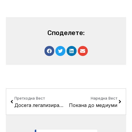
Споделете:
Prev
Next
Претходна Вест
Наредна Вест
Досега легализирани 2640 дивоградби во општина Кисела Вода
Покана до медиуми