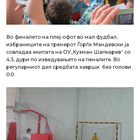
Во финалето на плеј-офот во мал фудбал,
избраниците на тренерот Ѓорѓи Мандевски ја
совладаа екипата на ОУ,,Кузман Шапкарев“ со
4:3, дури по изведувањето на пеналите. Во
регуларниот дел средбата заврши без голови
0:0.