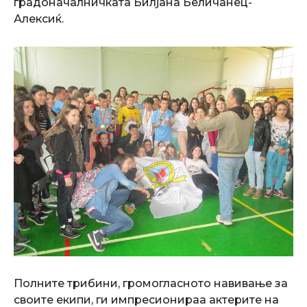
градоначалничката Билјана Беличанец-
Алексиќ.
Полните трибини, громогласното навивање за
своите екипи, ги импресионираа актерите на