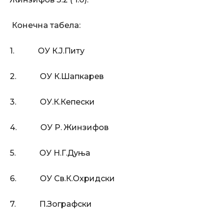
Конечна табела:
1. ОУ К.Ј.Питу
2. ОУ К.Шапкарев
3. ОУ.К.Кепески
4. ОУ Р. Жинзифов
5. ОУ Н.Г.Дуња
6. ОУ Св.К.Охридски
7. П.Зографски