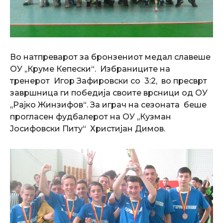
Во натпреварот за бронзениот медал славеше
ОУ ,,Круме Кепески“. Избраниците на
тренерот Игор Зафировски со 3:2, во пресврт
завршница ги победија своите врсници од ОУ
,,Рајко Жинзифов“. За играч на сезоната беше
прогласен фудбалерот на ОУ ,,Кузман
Јосифовски Питу“ Христијан Димов.