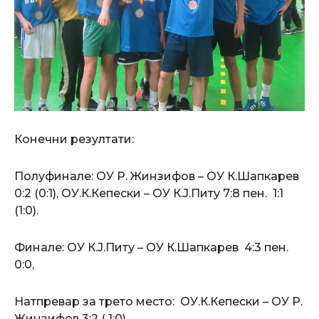
Конечни резултати:
Полуфинале: ОУ Р. Жинзифов – ОУ К.Шапкарев
0:2 (0:1), ОУ.К.Кепески – ОУ К.Ј.Питу 7:8 пен. 1:1
(1:0).
Финале: ОУ К.Ј.Питу – ОУ К.Шапкарев 4:3 пен.
0:0,
Натпревар за трето место: ОУ.К.Кепески – ОУ Р.
Жинзифов 3:2 ( 1:0).