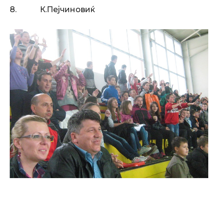
8. К.Пејчиновиќ