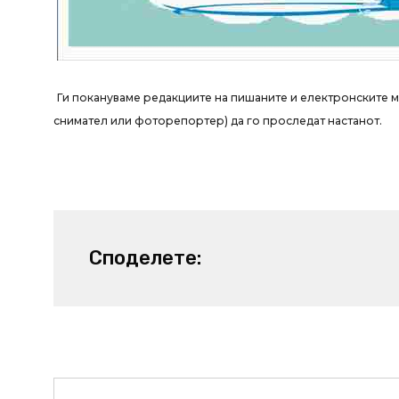
Ги покануваме редакциите на пишаните и електронските м
снимател или фоторепортер) да го проследат настанот.
Споделете:
Prev