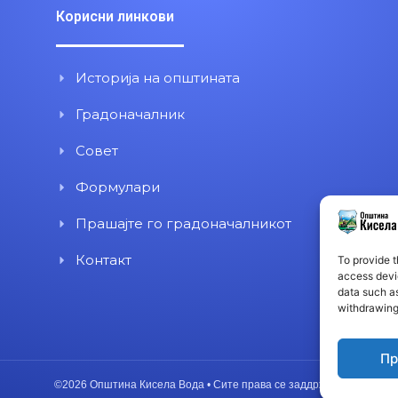
Корисни линкови
Историја на општината
Градоначалник
Совет
Формулари
Прашајте го градоначалникот
Контакт
To provide t
access devic
data such as
withdrawing
Пр
©2026 Општина Кисела Вода • Сите права се заддржани