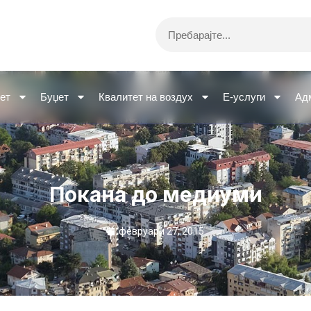
Search
ет
Буџет
Квалитет на воздух
Е-услуги
Ад
Покана до медиуми
февруари 27, 2015