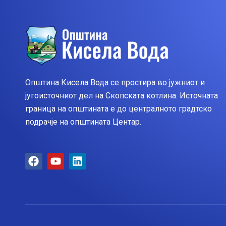
Општина Кисела Вода се простира во јужниот и
југоисточниот дел на Скопската котлина. Источната
граница на општината е до централното градтско
подрачје на општината Центар.
F
Y
L
a
o
i
c
u
n
e
t
k
b
u
e
o
b
d
o
e
i