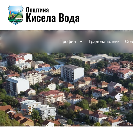
Skip
to
content
Профил
Градоначалник
Сов