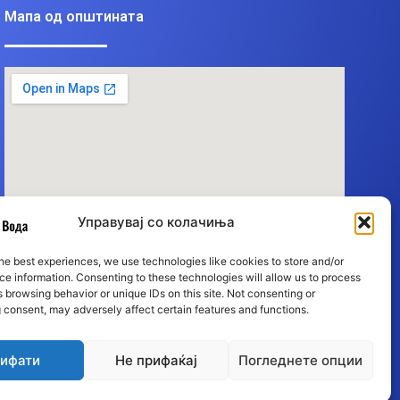
Мапа од општината
Управувај со колачиња
he best experiences, we use technologies like cookies to store and/or
e information. Consenting to these technologies will allow us to process
 browsing behavior or unique IDs on this site. Not consenting or
 consent, may adversely affect certain features and functions.
ифати
Не прифаќај
Погледнете опции