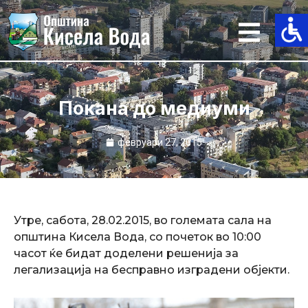
Skip
to
content
Покана до медиуми
февруари 27, 2015
Утре, сабота, 28.02.2015, во големата сала на
општина Кисела Вода, со почеток во 10:00
часот ќе бидат доделени решенија за
легализација на бесправно изградени објекти.