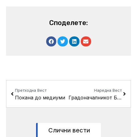
Споделете:
Prev
Next
Претходна Вест
Наредна Вест
Покана до медиуми
Градоначалникот Беличанец-Алексиќ и министерот Јанакиески доделија 50 решенија за легализација
Слични вести