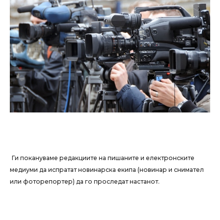
Ги покануваме редакциите на пишаните и електронските
медиуми да испратат новинарска екипа (новинар и снимател
или фоторепортер) да го проследат настанот.