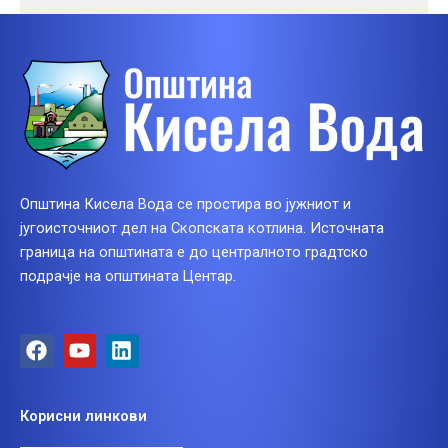
Општина Кисела Вода се простира во јужниот и
југоисточниот дел на Скопската котлина. Источната
граница на општината е до централното градтско
подрачје на општината Центар.
F
Y
L
a
o
i
c
u
n
e
t
k
Корисни линкови
b
u
e