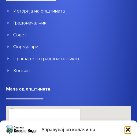
o
b
d
o
e
i
Историја на општината
k
n
Градоначалник
Совет
Формулари
Прашајте го градоначалникот
Контакт
Мапа од општината
Управувај со колачиња