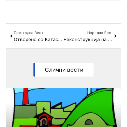
Prev
Next
Претходна Вест
Наредна Вест
Отворено со Катастарот во село Драчево
Реконструкција на ул. “Ратко Митровиќ” со краци
Слични вести