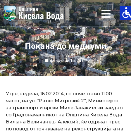
Skip
to
content
Покана до медиуми
февруари 15, 2014
Утре, недела, 16.02.2014, со почеток во 11:00
часот, на ул. “Ратко Митровиќ 2”, Mинистерот
за транспорт и врски Миле Јанакиески заедно
со Градоначалникот на Општина Кисела Вода
Билјана Беличанец- Алексиќ , ќе одржат прес
по повод отпочнување на реконструкцијата на