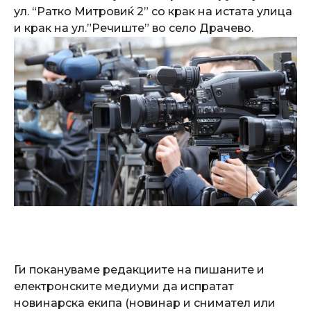
ул. “Ратко Митровиќ 2” со крак на истата улица
и крак на ул.”Речиште” во село Драчево.
Ги покануваме редакциите на пишаните и
електронските медиуми да испратат
новинарска екипа (новинар и снимател или