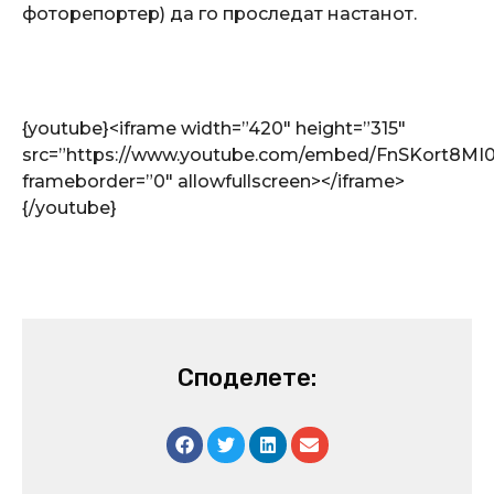
фоторепортер) да го проследат настанот.
{youtube
}<iframe width=”420″ height=”315″
src=”https://www.youtube.com/embed/FnSKort8MI0
frameborder=”0″ allowfullscreen></iframe>
{/youtube}
Споделете: