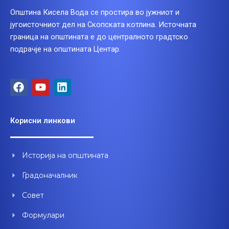
Општина Кисела Вода се простира во јужниот и
југоисточниот дел на Скопската котлина. Источната
граница на општината е до централното градтско
подрачје на општината Центар.
F
Y
L
a
o
i
c
u
n
e
t
k
Корисни линкови
b
u
e
o
b
d
o
e
i
Историја на општината
k
n
Градоначалник
Совет
Формулари