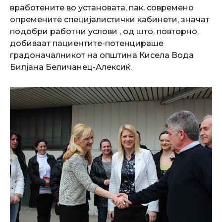
вработените во установата, пак, современо
опремените специјалистички кабинети, значат
подобри работни услови , од што, повторно,
добиваат пациентите-потенцираше
градоначалникот на општина Кисела Вода
Билјана Беличанец-Алексиќ.