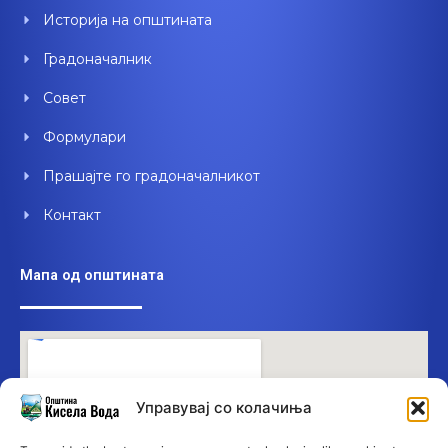
o
e
i
Историја на општината
k
n
Градоначалник
Совет
Формулари
Прашајте го градоначалникот
Контакт
Мапа од општината
Управувај со колачиња