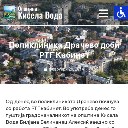
Skip
to
content
Поликлиника Драчево доби
РТГ Кабинет
февруари 28, 2014
Од денес, во поликлиниката Драчево почнува
со работа РТГ кабинет. Во употреба денес го
пуштија градоначалникот на општина Кисела
Вода Билјана Беличанец Алексиќ заедно со