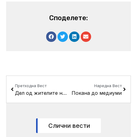
Споделете:
Prev
Next
Претходна Вест
Наредна Вест
Дел од жителите на с. Драчево денес без вода
Покана до медиуми
Слични вести