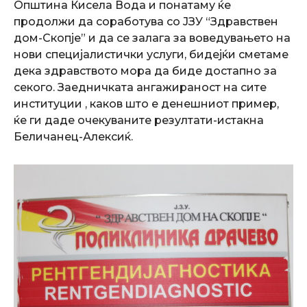
Општина Кисела Вода и понатаму ќе
продолжи да соработува со ЈЗУ “Здравствен
дом-Скопје” и да се залага за воведувањето на
нови специјалистички услуги, бидејќи сметаме
дека здравството мора да биде достапно за
секого. Заедничката ангажираност на сите
институции , каков што е денешниот пример,
ќе ги даде очекуваните резултати-истакна
Беличанец-Алексиќ.