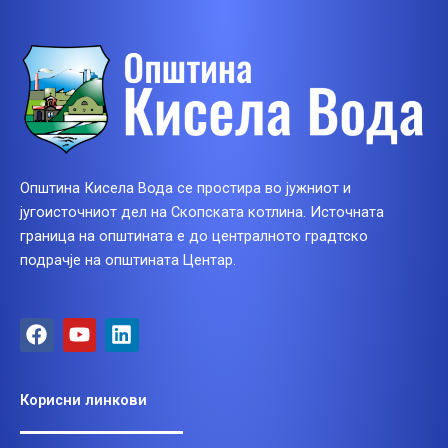
Општина Кисела Вода се простира во јужниот и
југоисточниот дел на Скопската котлина. Источната
граница на општината е до централното градтско
подрачје на општината Центар.
F
Y
L
a
o
i
c
u
n
e
t
k
Корисни линкови
b
u
e
o
b
d