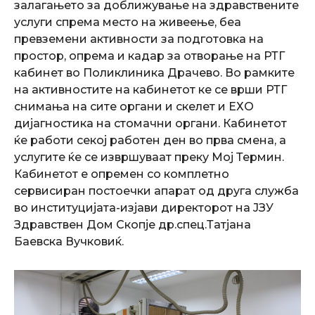
залагањето за доближување на здравствените
услуги спрема место на живеење, беа
превземени активности за подготовка на
простор, опрема и кадар за отворање на РТГ
кабинет во Поликлиника Драчево. Во рамките
на активностите на кабинетот ке се врши РТГ
снимања на сите органи и скелет и ЕХО
дијагностика на стомачни органи. Кабинетот
ќе работи секој работен ден во прва смена, а
услугите ќе се извршуваат преку Мој Термин.
Кабинетот е опремен со комплетно
сервисиран постоечки апарат од друга служба
во институцијата-изјави директорот на ЈЗУ
Здравствен Дом Скопје др.спец.Татјана
Баевска Вучковиќ.