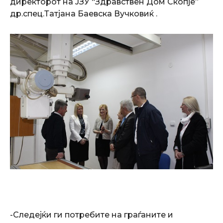
директорот на ЈЗУ “Здравствен Дом Скопје”
др.спец.Татјана Баевска Вучковиќ .
-Следејќи ги потребите на граѓаните и