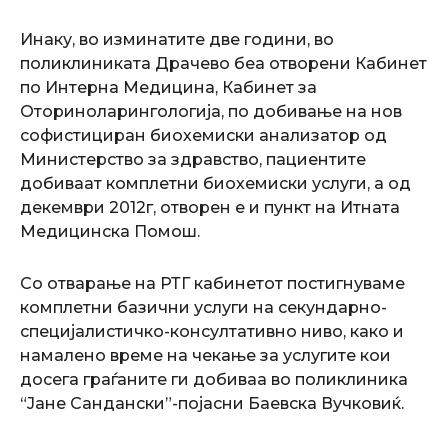
Инаку, во изминатите две години, во
поликлиниката Драчево беа отворени Кабинет
по Интерна Медицина, Кабинет за
Оториноларингологија, по добивање на нов
софистициран биохемиски анализатор од
Министерство за здравство, пациентите
добиваат комплетни биохемиски услуги, а од
декември 2012г, отворен e и пункт на Итната
Медицинска Помош.
Со отварање на РТГ кабинетот постигнуваме
комплетни базични услуги на секундарно-
специјалистичко-консултативно ниво, како и
намалено време на чекање за услугите кои
досега граѓаните ги добиваа во поликлиника
“Јане Сандански”-појасни Баевска Вучковиќ.