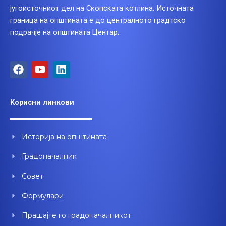
југоисточниот дел на Скопската котлина. Источната
граница на општината е до централното градтско
подрачје на општината Центар.
F
Y
L
a
o
i
c
u
n
e
t
k
Корисни линкови
b
u
e
o
b
d
o
e
i
Историја на општината
k
n
Градоначалник
Совет
Формулари
Прашајте го градоначалникот