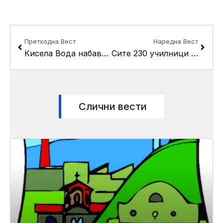
Prev
Next
Претходна Вест
Наредна Вест
Кисела Вода набави комбиниран багер за чистење на канали и диви депонии
Сите 230 училници во сите основни училишта во општина Кисела Вода се опремуваат со пречистувачи на воздух
Слични вести