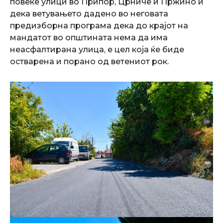
повеќе улици во Припор, Црниче и Пржино и
дека ветувањето дадено во неговата
предизборна програма дека до крајот на
мандатот во општината нема да има
неасфалтирана улица, е цел која ќе биде
остварена и порано од ветениот рок.