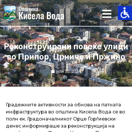
Skip
to
content
Реконструирани повеќе улици
во Припор, Црниче и Пржино
јули 30, 2024
Градежните активности за обнова на патната
инфраструктура во општина Кисела Вода се во
полн ек. Градоначалникот Орце Ѓорѓиевски
денес информираше за реконструкција на