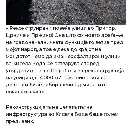
– Реконструирани повеќе улици во Припор,
Црниче и Пржино! Она што со моето доаѓање
на градоначалничката функција го ветив пред
мојот народ, а тоа е дека до крајот на
мандатот нема да има неасфалтирани улици
во Кисела Вода, се остварува според
утврдениот план. Се работи за реконструкција
на улици од 14.000m2 површина, кои со
децении биле заборавени од минатите
локални власти.
Реконструкцијата на целата патна
инфраструктура во Кисела Вода беше голем
предизвик.