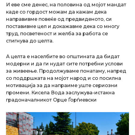
И еве сме денес, на половина од мојот мандат
каде со гордост можам да кажам дека
направивме повеќе од предвиденото, си
поставивме цел и докажавме дека со многу
труд, посветеност и желба за работа се
стигнува до целта.
А целта е населбите во општината да бидат
модерни и да ги нудат сите потребни услови
за живеење. Продолжуваме понатаму, напред
со поддршката на мојот народ и со посилна
мотивација за да напраиме уште сериозни
промени. Кисела Вода заслужува-истакна
градоначалникот Орце Ѓорѓиевски