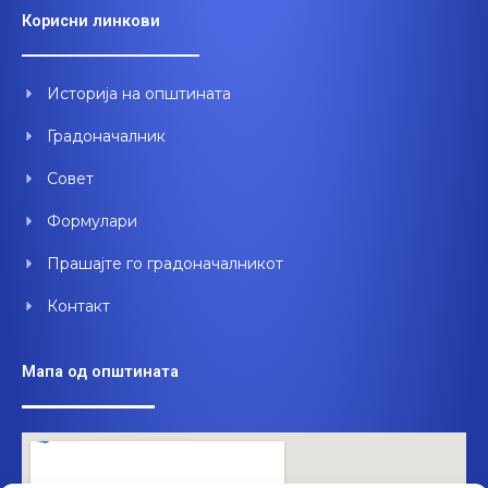
e
t
k
Корисни линкови
b
u
e
o
b
d
o
e
i
Историја на општината
k
n
Градоначалник
Совет
Формулари
Прашајте го градоначалникот
Контакт
Мапа од општината