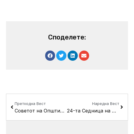
Споделете:
Prev
Next
Претходна Вест
Наредна Вест
Советот на Општина Кисела Вода ќе ја одржи дваесет и третата пленарна седница
24-та Седница на Советот на Општина Кисела Вода