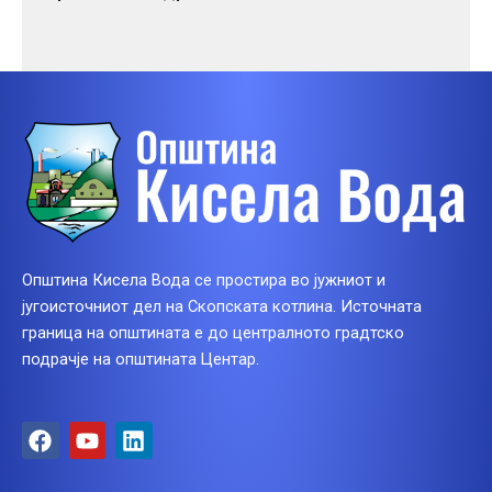
Општина Кисела Вода се простира во јужниот и
југоисточниот дел на Скопската котлина. Источната
граница на општината е до централното градтско
подрачје на општината Центар.
F
Y
L
a
o
i
c
u
n