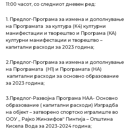
11:00 часот, со следниот дневен ред:
1. Предлог-Програма за измена и дополнување
на Програмата за култура (К4) културни
манифестации и творештво и Програма (КА)
културни манифестации и творештво –
капитални расходи за 2023 година;
2.Предлог-Програма за измена и дополнување
на Програмата (Н1) и Програмата (НА)
капитални расходи за основно образование
за 2023 година;
3.Предлог-Развојна Програма НАА- Основно
образование ( капитални расходи) Изградба
на објект – затворено спортско игралиште во
ООУ „ Рајко Жинзифов“ Пинтија – Општина
Кисела Вода за 2023-2024 година;