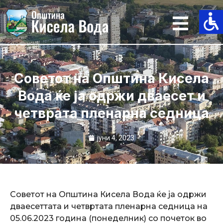
Skip
to
content
Советот на Општина Кисела
Вода ќе ја одржи дваесет и
четврата пленарна седница
јуни 4, 2023
Советот на Општина Кисела Вода ќе ја одржи
дваесеттата и четвртата пленарна седница на
05.06.2023 година (понеделник) со почеток во