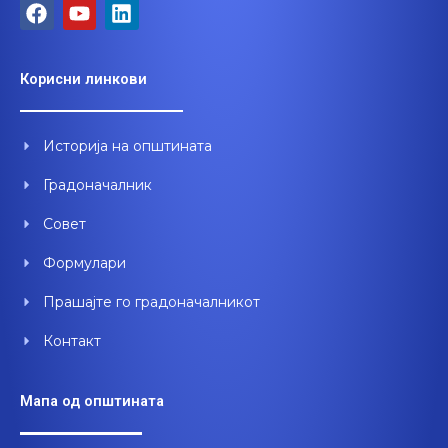
F
Y
L
a
o
i
c
u
n
e
t
k
Корисни линкови
b
u
e
o
b
d
o
e
i
Историја на општината
k
n
Градоначалник
Совет
Формулари
Прашајте го градоначалникот
Контакт
Мапа од општината