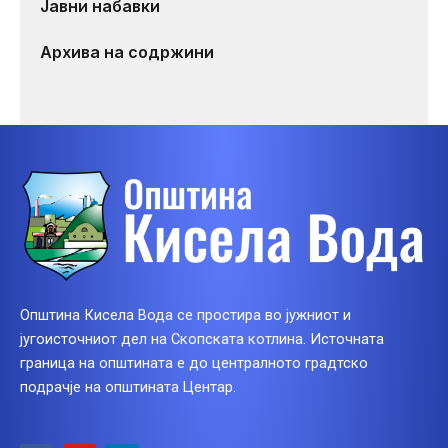
Јавни набавки
Архива на содржини
Општина Кисела Вода се простира во јужниот и
југоисточниот дел на Скопската котлина. Источната
граница на општината е до централното градтско
подрачје на општината Центар.