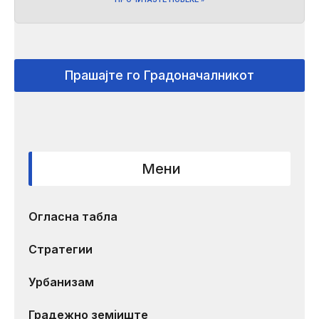
Прашајте го Градоначалникот
Мени
Огласна табла
Стратегии
Урбанизам
Градежно земјиште