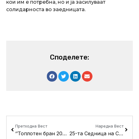
кои им е потребна, но и ја засилуваат
солидарноста во заедницата.
Споделете:
Prev
Next
Претходна Вест
Наредна Вест
‘’Топлотен бран 2023’’ во Кисела Вода за заштита од високите температури
25-та Седница на Советот на Општина Кисела Вода