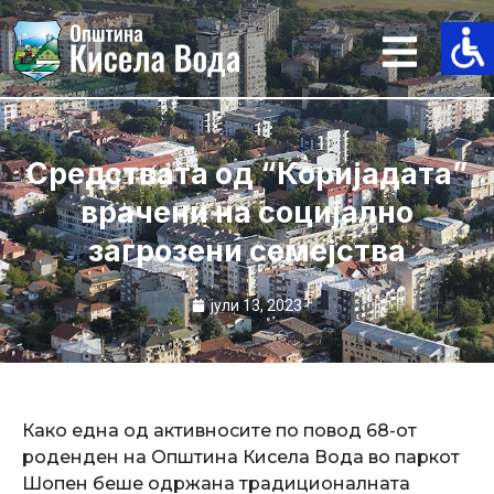
Skip
to
content
Средствата од “Коријадата”
врачени на социјално
загрозени семејства
јули 13, 2023
Како една од активносите по повод 68-от
роденден на Општина Кисела Вода во паркот
Шопен беше одржана традиционалната