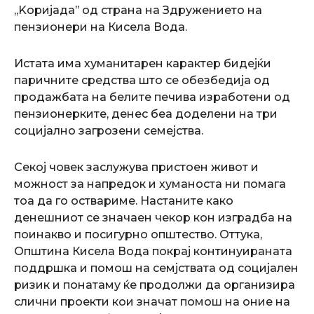
,,Kоријада’’ од страна на Здружението на
пензионери на Кисела Вода.
Истата има хуманитарен карактер бидејќи
паричните средства што се обезбедија од
продажбата на белите печива изработени од
пензионерките, денес беа доделени на три
социјално загрозени семејства.
Секој човек заслужува пристоен живот и
можност за напредок и хуманоста ни помага
тоа да го оствариме. Настаните како
денешниот се значаен чекор кон изградба на
поинакво и посигурно општество. Оттука,
Општина Кисела Вода покрај континуираната
поддршка и помош на семјствата од социјален
ризик и понатаму ќе продолжи да организира
слични проекти кои значат помош на оние на