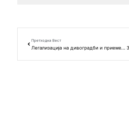
Prev
Претходна Вест
Легализација на дивоградби и приемен ден во општина Кисела Вода