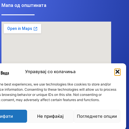
Мапа од општината
Управувај со колачиња
he best experiences, we use technologies like cookies to store and/or
e information. Consenting to these technologies will allow us to process
 browsing behavior or unique IDs on this site. Not consenting or
 consent, may adversely affect certain features and functions.
ифати
Не прифаќај
Погледнете опции