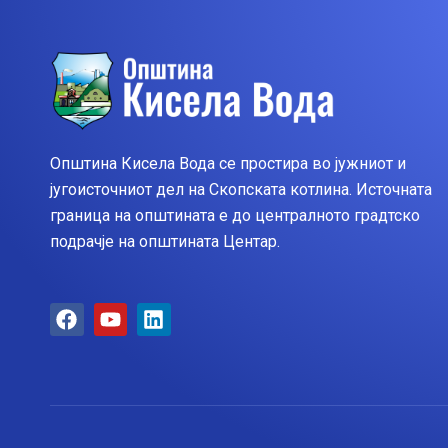
Општина Кисела Вода се простира во јужниот и
југоисточниот дел на Скопската котлина. Источната
граница на општината е до централното градтско
подрачје на општината Центар.
F
Y
L
a
o
i
c
u
n
e
t
k
b
u
e
o
b
d
o
e
i