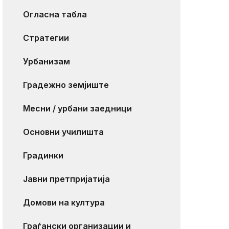
Огласна табла
Стратегии
Урбанизам
Градежно земјиште
Месни / урбани заедници
Основни училишта
Градинки
Јавни претпријатија
Домови на култура
Граѓански организации и