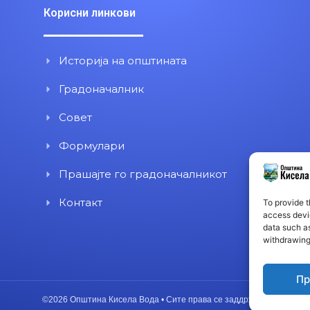
Корисни линкови
Историја на општината
Градоначалник
Совет
Формулари
Прашајте го градоначалникот
Контакт
To provide t
access devic
data such as
withdrawing
Пр
©2026 Општина Кисела Вода • Сите права се заддржани