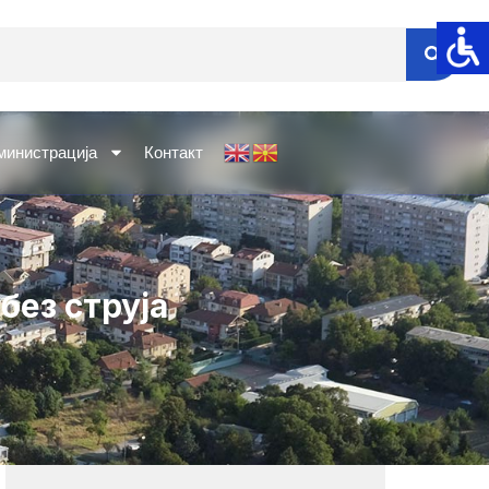
министрација
Контакт
без струја