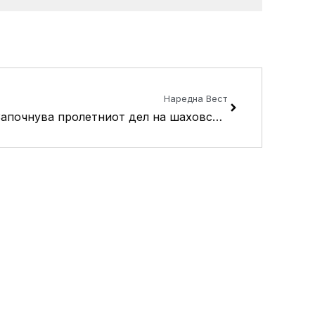
Next
Наредна Вест
Започнува пролетниот дел на шаховската лига