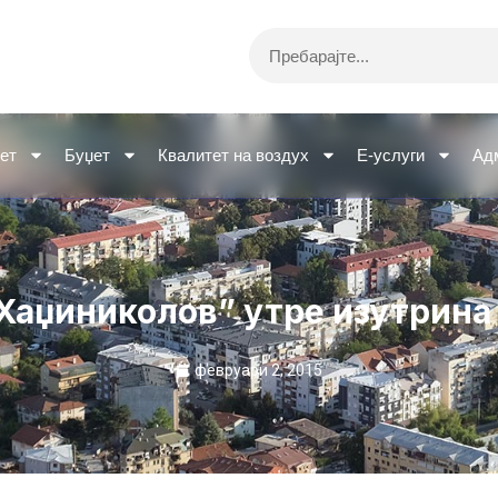
Search
ет
Буџет
Квалитет на воздух
Е-услуги
Ад
Хаџиниколов” утре изутрина 
февруари 2, 2015