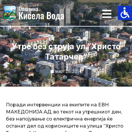
Skip
to
content
Утре без струја ул.”Христо
Татарчев”
март 26, 2014
Поради интервенции на екипите на ЕВН
МАКЕДОНИЈА АД, во текот на утрешниот ден,
без напојување со електрична енергија ќе
останат дел од корисниците на улица ”Христо