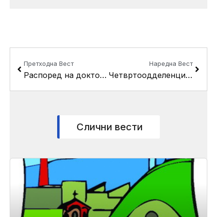
Prev
Next
Претходна Вест
Наредна Вест
Распоред на доктори за месец април за проектот “Рурален доктор”
Четвртоодделенците од ОУ “Круме Кепески” на посета во општина Кисела Вода
Слични вести