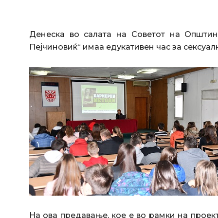
Денеска во салата на Советот на Општи
Пејчиновиќ“ имаа едукативен час за сексуал
На ова предавање, кое e во рамки на проек