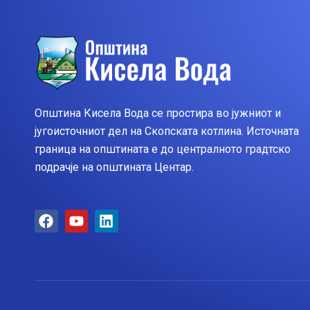
Општина Кисела Вода се простира во јужниот и
југоисточниот дел на Скопската котлина. Источната
граница на општината е до централното градтско
подрачје на општината Центар.
F
Y
L
a
o
i
c
u
n
e
t
k
b
u
e
o
b
d
o
e
i