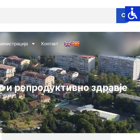
министрација
Контакт
о и репродуктивно здравје