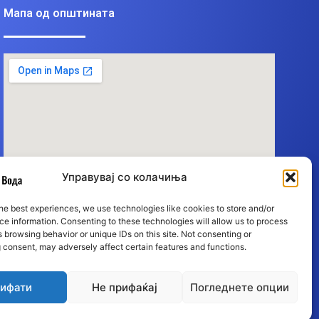
Мапа од општината
Управувај со колачиња
he best experiences, we use technologies like cookies to store and/or
e information. Consenting to these technologies will allow us to process
 browsing behavior or unique IDs on this site. Not consenting or
 consent, may adversely affect certain features and functions.
ифати
Не прифаќај
Погледнете опции