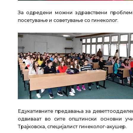
За одредени можни здравствени проблем
посетување и советување со гинеколог.
Едукативните предавања за деветтоодделе
одвиваат во сите општински основни уч
Трајковска, специјалист гинеколог-акушер.