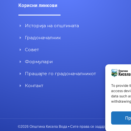
Корисни линкови
Историја на општината
Градоначалник
Совет
Формулари
Прашајте го градоначалникот
Контакт
To provide t
access devic
data such as
withdrawing
Пр
©2026 Општина Кисела Вода • Сите права се заддржани