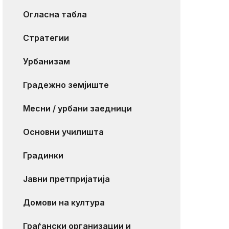
Огласна табла
Стратегии
Урбанизам
Градежно земјиште
Месни / урбани заедници
Основни училишта
Градинки
Јавни претпријатија
Домови на култура
Граѓански организации и