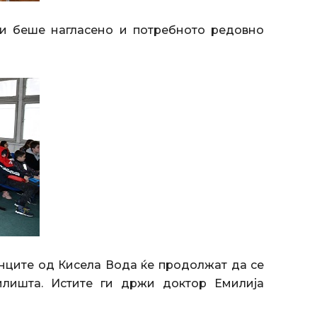
и беше нагласено и потребното редовно
нците од Кисела Вода ќе продолжат да се
илишта. Истите ги држи доктор Емилија