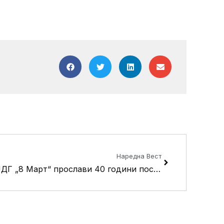
Next
Наредна Вест
ЈДГ „8 Март“ прослави 40 години постоење