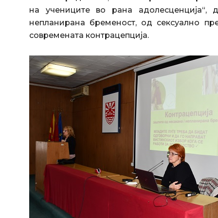
на учениците во рана адолесценција“, 
непланирана бременост, од сексуално пр
современата контрацепција.