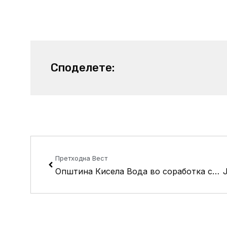
Споделете:
Prev
Претходна Вест
Општина Кисела Вода во соработка со ЈП „Комунална хигиена“ ја чисти големата дива депонија на ул. „Новопроектирана“