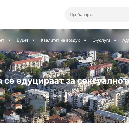
Search
ет
Буџет
Квалитет на воздух
Е-услуги
Ад
 се едуцираат за сексуалнот
ноември 25, 2019