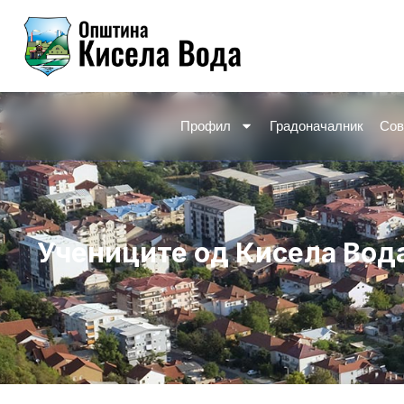
Skip
to
content
Профил
Градоначалник
Сов
Учениците од Кисела Вода