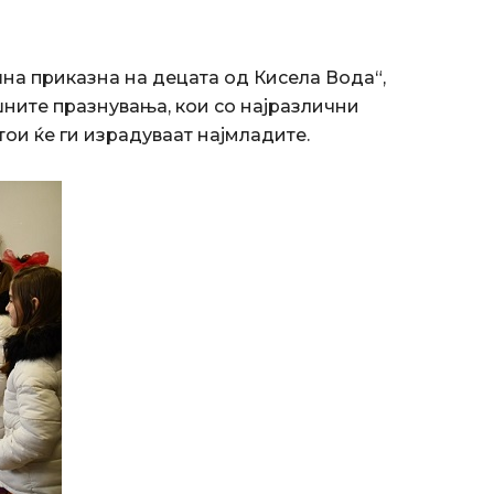
а приказна на децата од Кисела Вода“,
ните празнувања, кои со најразлични
тои ќе ги израдуваат најмладите.