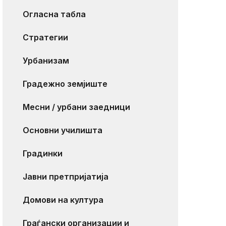
Огласна табла
Стратегии
Урбанизам
Градежно земјиште
Месни / урбани заедници
Основни училишта
Градинки
Јавни претпријатија
Домови на култура
Граѓански организации и