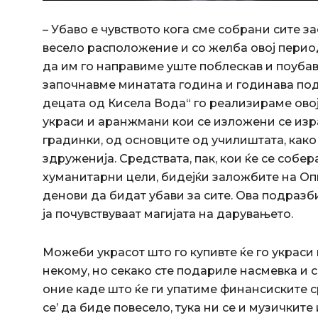
– Убаво е чувството кога сме собрани сите 
весело расположение и со желба овој период 
да им го направиме уште поблескав и поубав
започнавме минатата година и годинава по
децата од Кисела Вода“ го реализираме ово
украси и аранжмани кои се изложени се из
градинки, од основците од училиштата, како
здруженија. Средствата, пак, кои ќе се собе
хуманитарни цели, бидејќи заложбите на О
денови да бидат убави за сите. Ова подразби
ја почувствуваат магијата на дарувањето.
Можеби украсот што го купивте ќе го украси
некому, но секако сте подариле насмевка и 
оние каде што ќе ги упатиме финансиските с
се’ да биде повесело, тука ни се и музичките