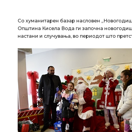
Со хуманитарен базар насловен „Новогодишн
Општина Кисела Вода ги започна новогодиш
настани и случувања, во периодот што претс