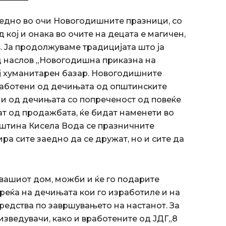
заедно во очи Новогодишните празници, со
кој и онака во очите на децата е магичен,
. Ја продолжуваме традицијата што ја
д наслов „Новогодишна приказна на
ј хуманитарен базар. Новогодишните
работени од дечињата од општинските
 и од дечињата со попреченост од повеќе
рат од продажбата, ќе бидат наменети во
пштина Кисела Вода се празничните
ра сите заедно да се дружат, но и сите да
 вашиот дом, можби и ќе го подарите
среќа на дечињата кои го изработиле и на
редства по завршувањето на настанот. За
 изведувачи, како и вработените од ЈДГ„8