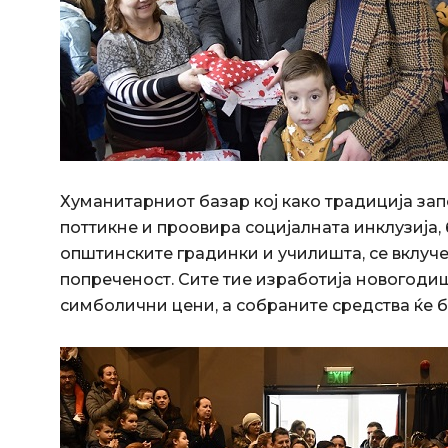
Хуманитарниот базар кој како традиција зап
поттикне и проовира социјалната инклузија, 
општинските градинки и училишта, се вклуче
попреченост. Сите тие изработија новогодиш
симболични цени, а собраните средства ќе 