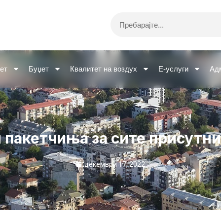
Search
ет
Буџет
Квалитет на воздух
Е-услуги
Ад
 пакетчиња за сите присутни
декември 17, 2022