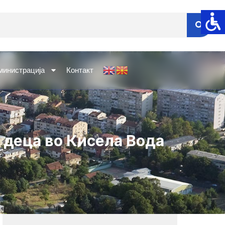
министрација
Контакт
 деца во Кисела Вода