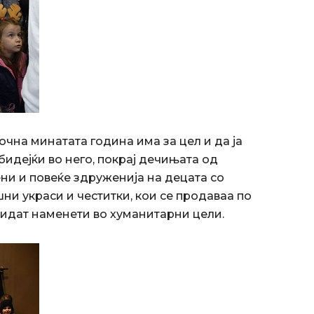
очна минатата година има за цел и да ја
бидејќи во него, покрај дечињата од
ни и повеќе здруженија на децата со
ни украси и честитки, кои се продаваа по
бидат наменети во хумaнитарни цели.