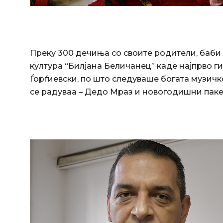
Преку 300 дечиња со своите родители, баби
култура “Билјана Беличанец” каде најпрво 
Ѓорѓиевски, по што следуваше богата музичк
се радуваа – Дедо Мраз и новогодишни паке