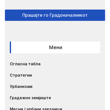
Прашајте го Градоначалникот
Мени
Огласна табла
Стратегии
Урбанизам
Градежно земјиште
Месни / урбани заедници