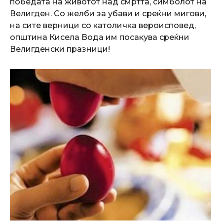
победата на животот над смртта, симболот на
Велигден. Со желби за убави и среќни мигови,
на сите верници со католичка вероисповед,
општина Кисела Вода им посакува среќни
Велигденски празници!