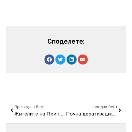
Споделете:
Prev
Next
Претходна Вест
Наредна Вест
Жителите на Припор и Камeник на средба со градоначалникот Беличанец-Алексиќ
Почна дератизацијата во Кисела Вода