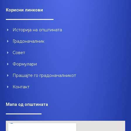
c
u
n
e
t
k
Корисни линкови
b
u
e
o
b
d
o
e
i
Историја на општината
k
n
Градоначалник
Совет
Формулари
Прашајте го градоначалникот
Контакт
Мапа од општината