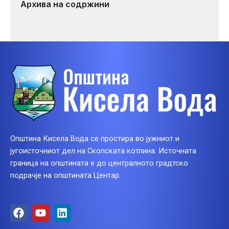
Архива на содржини
Општина Кисела Вода се простира во јужниот и
југоисточниот дел на Скопската котлина. Источната
граница на општината е до централното градтско
подрачје на општината Центар.
F
Y
L
a
o
i