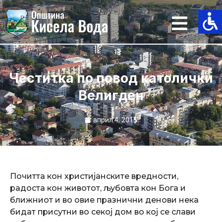
Skip
to
content
Честитка по повод католички
Велигден
април 4, 2015
Почитта кон христијанските вредности,
радоста кон животот, љубовта кон Бога и
ближниот и во овие празнични денови нека
бидат присутни во секој дом во кој се слави