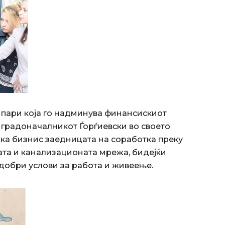
 пари која го надминува финансискиот
 градоначалникот Ѓорѓиевски во своето
вика бизнис заедницата на соработка преку
та и канализационата мрежа, бидејќи
одобри услови за работа и живеење.