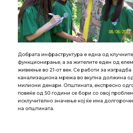
Добрата инфраструктура е една од клучните
функционирање, а за жителите еден од еле
живеење во 21-от век. Се работи за изградб
канализациона мрежа во вкупна должина од 9
милиони денари. Општината, експресно одго
повеќе од 50 години се бори со овој проблем,
исклучително значење кој ќе има долгороче
на општината.