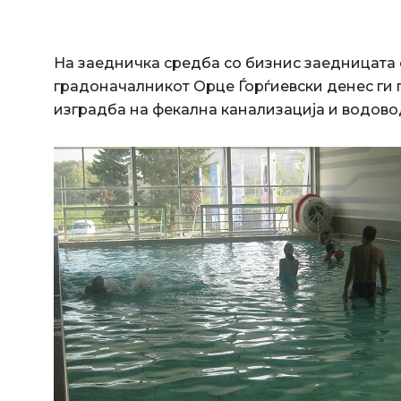
На заедничка средба со бизнис заедницата
градоначалникот Орце Ѓорѓиевски денес ги 
изградба на фекална канализација и водово