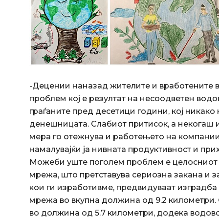
-Децении наназад жителите и вработените во
проблем кој е резултат на несоодветен водо
граѓаните пред десетици години, кој никако
денешницата. Слабиот притисок, а некогаш и
мера го отежнува и работењето на компаниит
намалувајќи ја нивната продуктивност и при
Можеби уште поголем проблем е целосниот
мрежа, што претставува сериозна закана и з
кои ги изработивме, предвидуваат изградба
мрежа во вкупна должина од 9.2 километри
во должина од 5.7 километри, додека водов