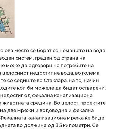
 ова место се борат со немањето на вода,
воден систем, граден од страна на
 не може да одговори на потребите на
 целосниот недостиг на вода, во голема
е со седиште во Стаклара, на тој начин
ходите кои би можеле да бидат остварени.
 недостиг од фекална канализациона
а животната средина. Во целост, проектите
 на две мрежи и водоводна и фекална
. Фекалната канализациона мрежа ќе биде
одната во должина од 3.5 километри. Се