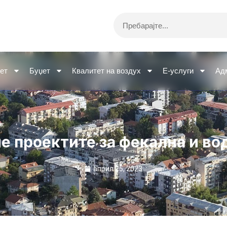
Search
ет
Буџет
Квалитет на воздух
Е-услуги
Ад
е проектите за фекална и в
април 25, 2023