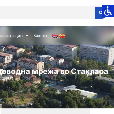
министрација
Контакт
одоводна мрежа во Стаклара