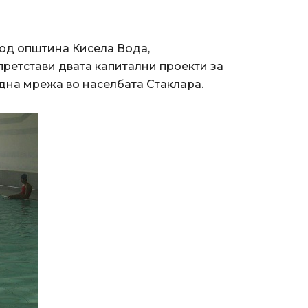
 од општина Кисела Вода,
претстави двата капитални проекти за
дна мрежа во населбата Стаклара.