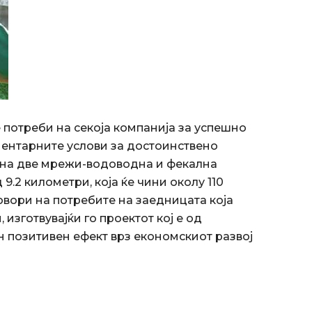
 потреби на секоја компанија за успешно
ментарните услови за достоинствено
а на две мрежи-водоводна и фекална
.2 километри, која ќе чини околу 110
вори на потребите на заедницата која
 изготвувајќи го проектот кој е од
н позитивен ефект врз економскиот развој