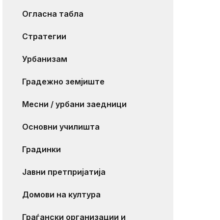
Огласна табла
Стратегии
Урбанизам
Градежно земјиште
Месни / урбани заедници
Основни училишта
Градинки
Јавни претпријатија
Домови на култура
Граѓански организации и