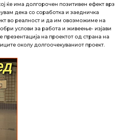
ој ќе има долгорочен позитивен ефект врз
рувам дека со соработка и заедничка
кт во реалност и да им овозможиме на
обри услови за работа и живеење- изјави
 презентација на проектот од страна на
ниците околу долгоочекуваниот проект.