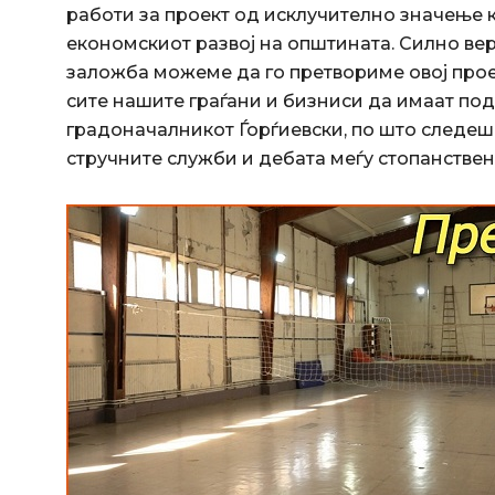
работи за проект од исклучително значење к
економскиот развој на општината. Силно ве
заложба можеме да го претвориме овој прое
сите нашите граѓани и бизниси да имаат под
градоначалникот Ѓорѓиевски, по што следеше
стручните служби и дебата меѓу стопанстве