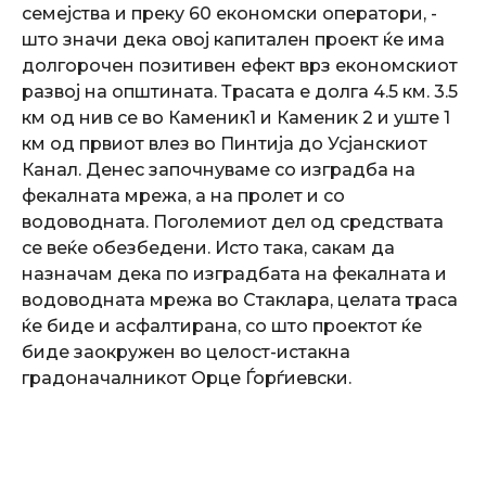
семејства и преку 60 економски оператори, ­
што значи дека овој капитален проект ќе има
долгорочен позитивен ефект врз економскиот
развој на општината. Трасата е долга 4.5 км. 3.5
км од нив се во Каменик1 и Каменик 2 и уште 1
км од првиот влез во Пинтија до Усјанскиот
Канал. Денес започнуваме со изградба на
фекалната мрежа, а на пролет и со
водоводната. Поголемиот дел од средствата
се веќе обезбедени. Исто така, сакам да
назначам дека по изградбата на фекалната и
водоводната мрежа во Стаклара, целата траса
ќе биде и асфалтирана, со што проектот ќе
биде заокружен во целост-истакна
градоначалникот Орце Ѓорѓиевски.