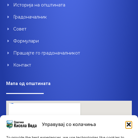
o
e
i
Историја на општината
k
n
Градоначалник
Совет
Формулари
Прашајте го градоначалникот
Контакт
Мапа од општината
Управувај со колачиња
To provide the best experiences, we use technologies like cookies to