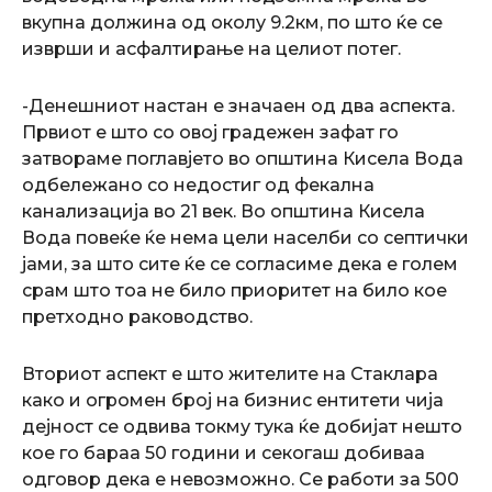
вкупна должина од околу 9.2км, по што ќе се
изврши и асфалтирање на целиот потег.
-Денешниот настан е значаен од два аспекта.
Првиот е што со овој градежен зафат го
затвораме поглавјето во општина Кисела Вода
одбележано со недостиг од фекална
канализација во 21 век. Во општина Кисела
Вода повеќе ќе нема цели населби со септички
јами, за што сите ќе се согласиме дека е голем
срам што тоа не било приоритет на било кое
претходно раководство.
Вториот аспект е што жителите на Стаклара
како и огромен број на бизнис ентитети чија
дејност се одвива токму тука ќе добијат нешто
кое го бараа 50 години и секогаш добиваа
одговор дека е невозможно. Се работи за 500