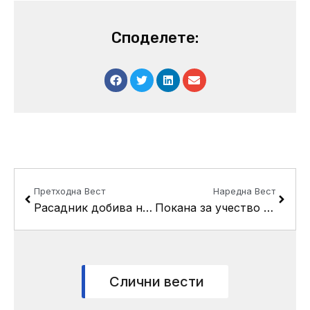
Споделете:
Prev
Next
Претходна Вест
Наредна Вест
Расадник добива нов паркинг за 130 возила, четврт за овие две години
Покана за учество во првата форумска сесија во рамки на проектот “Зајакнување на општинските совети”
Слични вести