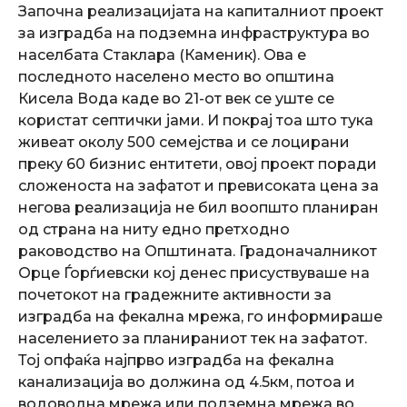
Започна реализацијата на капиталниот проект
за изградба на подземна инфраструктура во
населбата Стаклара (Каменик). Ова е
последното населено место во општина
Кисела Вода каде во 21-от век се уште се
користат септички јами. И покрај тоа што тука
живеат околу 500 семејства и се лоцирани
преку 60 бизнис ентитети, овој проект поради
сложеноста на зафатот и превисоката цена за
негова реализација не бил воопшто планиран
од страна на ниту едно претходно
раководство на Општината. Градоначалникот
Орце Ѓорѓиевски кој денес присуствуваше на
почетокот на градежните активности за
изградба на фекална мрежа, го информираше
населението за планираниот тек на зафатот.
Тој опфаќа најпрво изградба на фекална
канализација во должина од 4.5км, потоа и
водоводна мрежа или подземна мрежа во